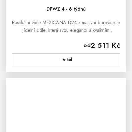
DPWZ 4 - 6 týdnů
Rustikální židle MEXICANA D24 z masivní borovice je
jídelní židle, která svou elegancí a kvalitním
provedením nadchne Všechny, kteří upřednostňují
2 511 Kč
od
dřevěný masivní...
Detail