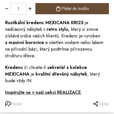
Přidat do košíku
Rustikální
kredenc
MEXICANA
KRI25
je
nadčasový nábytek v
retro
stylu,
který si znova
získává srdce našich klientů. Kredenc je vyroben
z masivní borovice
a ošetřen voskem nebo lakem
na přírodní bázi, který podtrhne přirozenou
strukturu dřeva.
Kredenc
či chcete-li
sekretář z kolekce
MEXICANA
je
kvalitní dřevěný nábytek
, který
bude vždy IN.
Inspirujte se v naši sekci REALIZACE
.
Hlídat
Sdílet