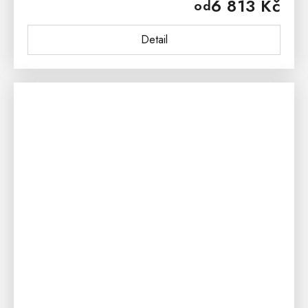
6 813 Kč
od
na chalupy i do...
Detail