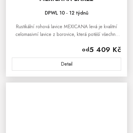
DPWL 10 - 12 týdnů
Rustikální rohová lavice MEXICANA levá je kvalitní
celomasivní lavice z borovice, která potěší všechny
milovníky venkovského stylu a tradičního rustikálního
5 409 Kč
od
nábytku z...
Detail