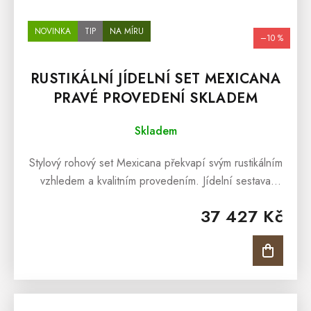
NOVINKA
TIP
NA MÍRU
–10 %
RUSTIKÁLNÍ JÍDELNÍ SET MEXICANA
PRAVÉ PROVEDENÍ SKLADEM
Skladem
Stylový rohový set Mexicana překvapí svým rustikálním
vzhledem a kvalitním provedením. Jídelní sestava
Mexicana je vyrobená z masivního borovicového
37 427 Kč
masivu a ošetřena lakem v...