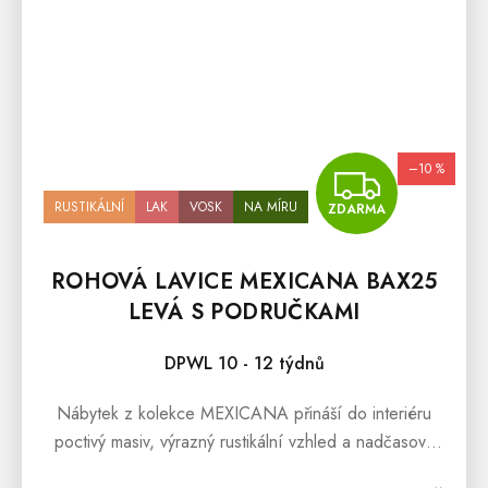
–10 %
ZDA
RUSTIKÁLNÍ
LAK
VOSK
NA MÍRU
ZDARMA
ROHOVÁ LAVICE MEXICANA BAX25
LEVÁ S PODRUČKAMI
DPWL 10 - 12 týdnů
Nábytek z kolekce MEXICANA přináší do interiéru
poctivý masiv, výrazný rustikální vzhled a nadčasový
venkovský charakter. Skvěle se hodí do domácností,