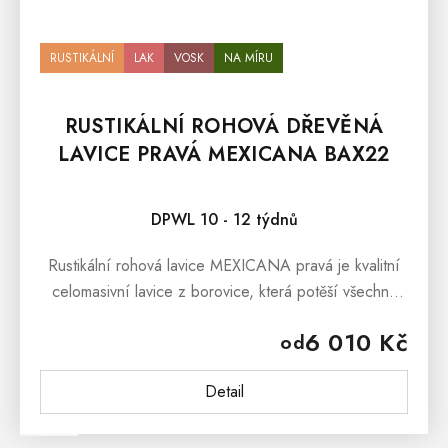
RUSTIKÁLNÍ
LAK
VOSK
NA MÍRU
RUSTIKÁLNÍ ROHOVÁ DŘEVĚNÁ
LAVICE PRAVÁ MEXICANA BAX22
Průměrné hodnocení produktu je 5,0 z 5 hvězdiček.
DPWL 10 - 12 týdnů
Rustikální rohová lavice MEXICANA pravá je kvalitní
celomasivní lavice z borovice, která potěší všechny
milovníky venkovského stylu a tradičního rustikálního
6 010 Kč
od
nábytku z...
Detail