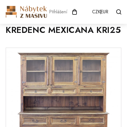
Přejít
na
Přihlášení
CZK
EUR
obsah
KREDENC MEXICANA KRI25