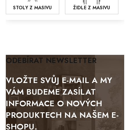
AROZZE
STOLY Z MASIVU
ŽIDLE Z MASIVU
MODERN loft
FELIX
MAZE Elite
KLASIK
BIANCA
ODEBÍRAT NEWSLETTER
BLACK VELVET
METAL
VLOŽTE SVŮJ E-MAIL A MY
BELLUNO grafite
VÁM BUDEME ZASÍLAT
WESTERN
INFORMACE O NOVÝCH
BERLIN
PRODUKTECH NA NAŠEM E-
KOLMAR
SHOPU.
TOSKANIA