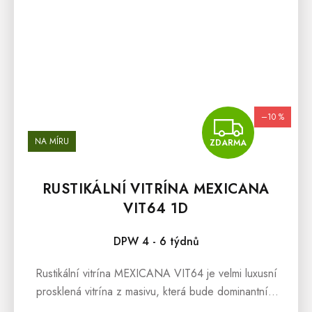
–10 %
ZDA
NA MÍRU
ZDARMA
RUSTIKÁLNÍ VITRÍNA MEXICANA
VIT64 1D
DPW 4 - 6 týdnů
Rustikální vitrína MEXICANA VIT64 je velmi luxusní
prosklená vitrína z masivu, která bude dominantním
prvkem v prostorách obývacího pokoje, jídelny i