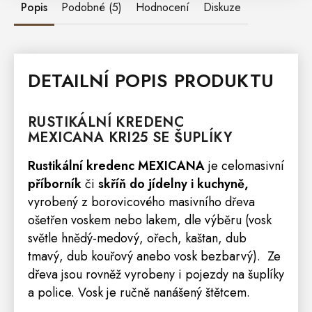
Popis
Podobné (5)
Hodnocení
Diskuze
DETAILNÍ POPIS PRODUKTU
RUSTIKÁLNÍ
KREDENC
MEXICANA
KRI25 SE ŠUPLÍKY
Rustikální kredenc
MEXICANA
je celomasivní
příborník
či
skříň
do jídelny i kuchyně,
vyrobený z borovicového masivního dřeva
ošetřen voskem nebo lakem, dle výběru (vosk
světle hnědý-medový, ořech, kaštan, dub
tmavý, dub kouřový anebo vosk bezbarvý). Ze
dřeva jsou rovněž vyrobeny i pojezdy na šuplíky
a
police
. Vosk je ručně nanášený štětcem.