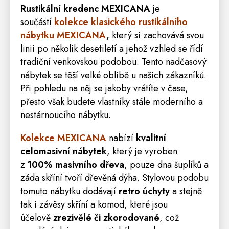
Rustikální kredenc MEXICANA
je
součástí
kolekce klasického rustikálního
nábytku MEXICANA
,
který si zachovává svou
linii po několik desetiletí a jehož vzhled se řídí
tradiční venkovskou podobou. Tento nadčasový
nábytek se těší velké oblibě u našich zákazníků.
Při pohledu na něj se jakoby vrátíte v čase,
přesto však budete vlastníky stále moderního a
nestárnoucího nábytku.
Kolekce MEXICANA
nabízí
kvalitní
celomasivní nábytek
, který je vyroben
z
100% masivního dřeva
, pouze dna šuplíků a
záda skříní tvoří dřevěná dýha. Stylovou podobu
tomuto nábytku dodávají
retro
úchyty
a stejně
tak i závěsy skříní a komod, které jsou
účelově
zrezivělé či zkorodované
, což