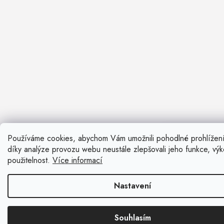
Používáme cookies, abychom Vám umožnili pohodlné prohlížen
Nevíte si ra
díky analýze provozu webu neustále zlepšovali jeho funkce, vý
Rádi vám pora
použitelnost.
Více informací
Zavolat n
Nastavení
Kontaktní fo
Souhlasím