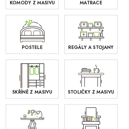
KOMODY Z MASIVU
MATRACE
Police z masivu
DOMINO
Zrcadla
AUSTIN
Sedací soupravy
BORA
Interiérové osvětlení
BELLUNO Elegante
Rošty z masivu
POSTELE
REGÁLY A STOJANY
GIALO
Akce
DEJA
OLD STYLE
KANSAS
RETRO
SKŘÍNĚ Z MASIVU
STOLIČKY Z MASIVU
MONET
Praděd
OSLO