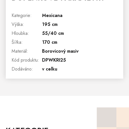
Kategorie
:
Mexicana
Výška
:
195 cm
Hloubka
:
55/40 cm
Šířka
:
170 cm
Materiál
:
Borovicový masiv
Kód produktu
:
DPWKRI25
Dodáváno
:
v celku
Z
Á
P