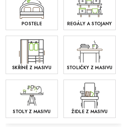
Sedací soupravy
BORA
Interiérové osvětlení
BELLUNO Elegante
Rošty z masivu
POSTELE
REGÁLY A STOJANY
GIALO
Akce
DEJA
OLD STYLE
KANSAS
RETRO
SKŘÍNĚ Z MASIVU
STOLIČKY Z MASIVU
MONET
Praděd
OSLO
AROZZE
STOLY Z MASIVU
ŽIDLE Z MASIVU
MODERN loft
FELIX