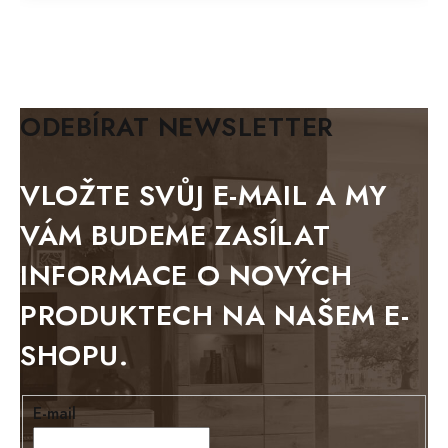
MAZE Elite
KLASIK
BIANCA
ODEBÍRAT NEWSLETTER
BLACK VELVET
METAL
VLOŽTE SVŮJ E-MAIL A MY
BELLUNO grafite
VÁM BUDEME ZASÍLAT
WESTERN
INFORMACE O NOVÝCH
BERLIN
PRODUKTECH NA NAŠEM E-
KOLMAR
SHOPU.
TOSKANIA
LOUISIANA
E-mail
Tello