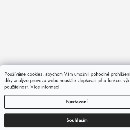
Používáme cookies, abychom Vám umožnili pohodlné prohlížen
Nevíte si ra
díky analýze provozu webu neustále zlepšovali jeho funkce, vý
Rádi vám pora
použitelnost.
Více informací
Zavolat n
Nastavení
Kontaktní fo
Souhlasím