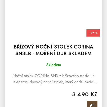
–26 %
BŘÍZOVÝ NOČNÍ STOLEK CORINA
SN3LB - MOŘENÍ DUB SKLADEM
Skladem
Noční stolek CORINA SN3 z břízového masivu je
elegantní dřevěný noční stolek, který dodá ložnici
přírodní vzhled a nadčasový styl. Je vyroben z
3 490 Kč
kvalitního masivního březového...