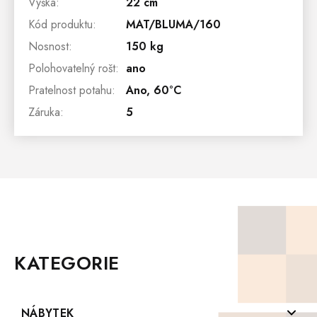
Výška
:
22 cm
Kód produktu
:
MAT/BLUMA/160
Nosnost
:
150 kg
Polohovatelný rošt
:
ano
Pratelnost potahu
:
Ano, 60°C
Záruka
:
5
Z
Á
P
KATEGORIE
A
T
Í
NÁBYTEK