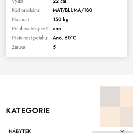
Výška
:
22 cm
Kód produktu
:
MAT/BLUMA/180
Nosnost
:
150 kg
Polohovatelný rošt
:
ano
Pratelnost potahu
:
Ano, 60°C
Záruka
:
5
Z
Á
P
KATEGORIE
A
T
Í
NÁBYTEK