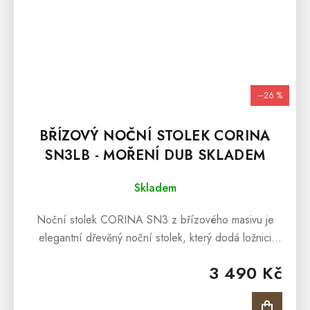
–26 %
BŘÍZOVÝ NOČNÍ STOLEK CORINA
SN3LB - MOŘENÍ DUB SKLADEM
Skladem
Noční stolek CORINA SN3 z břízového masivu je
elegantní dřevěný noční stolek, který dodá ložnici
přírodní vzhled a nadčasový styl. Je vyroben z
3 490 Kč
kvalitního masivního březového...