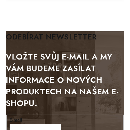
MAZE Elite
KLASIK
BIANCA
ODEBÍRAT NEWSLETTER
BLACK VELVET
METAL
VLOŽTE SVŮJ E-MAIL A MY
BELLUNO grafite
VÁM BUDEME ZASÍLAT
WESTERN
INFORMACE O NOVÝCH
BERLIN
PRODUKTECH NA NAŠEM E-
KOLMAR
SHOPU.
TOSKANIA
LOUISIANA
E-mail
Tello