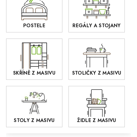
Sedací soupravy
BORA
Interiérové osvětlení
BELLUNO Elegante
Rošty z masivu
POSTELE
REGÁLY A STOJANY
GIALO
Akce
DEJA
OLD STYLE
KANSAS
RETRO
SKŘÍNĚ Z MASIVU
STOLIČKY Z MASIVU
MONET
Praděd
OSLO
AROZZE
STOLY Z MASIVU
ŽIDLE Z MASIVU
MODERN loft
FELIX