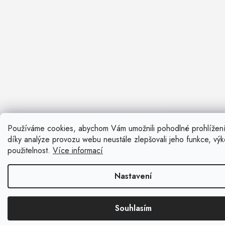
Používáme cookies, abychom Vám umožnili pohodlné prohlížen
Nevíte si ra
díky analýze provozu webu neustále zlepšovali jeho funkce, vý
Rádi vám pora
použitelnost.
Více informací
Zavolat n
Nastavení
Kontaktní fo
Souhlasím