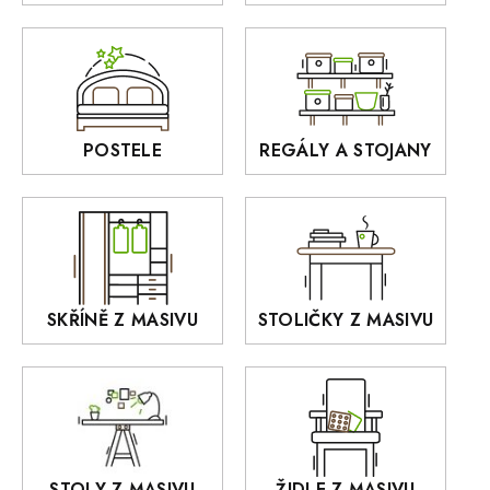
Zrcadla
AUSTIN
Sedací soupravy
BORA
Interiérové osvětlení
BELLUNO Elegante
Rošty z masivu
POSTELE
REGÁLY A STOJANY
GIALO
Akce
DEJA
OLD STYLE
KANSAS
RETRO
SKŘÍNĚ Z MASIVU
STOLIČKY Z MASIVU
MONET
Praděd
OSLO
AROZZE
STOLY Z MASIVU
ŽIDLE Z MASIVU