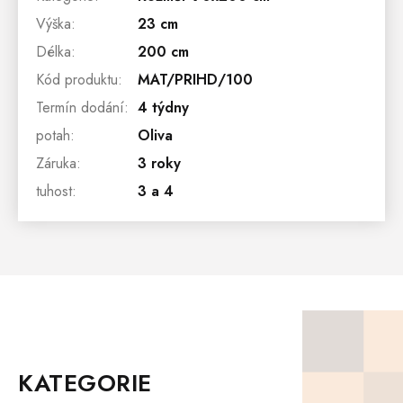
Výška
:
23 cm
Délka
:
200 cm
Kód produktu
:
MAT/PRIHD/100
Termín dodání
:
4 týdny
potah
:
Oliva
Záruka
:
3 roky
tuhost
:
3 a 4
Z
Á
P
KATEGORIE
A