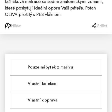
taštičková matrace se sedmi anatomickými zónami,
které poskytují ideální oporu Vaší páteře. P
otah
OLIVA prošitý s PES vláknem.
Hlídat
Sdílet
Pouze nábytek z masivu
Vlastní kolekce
Vlastní doprava