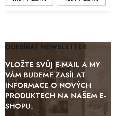
MODERN loft
FELIX
MAZE Elite
KLASIK
BIANCA
ODEBÍRAT NEWSLETTER
BLACK VELVET
METAL
VLOŽTE SVŮJ E-MAIL A MY
BELLUNO grafite
VÁM BUDEME ZASÍLAT
WESTERN
INFORMACE O NOVÝCH
BERLIN
PRODUKTECH NA NAŠEM E-
KOLMAR
SHOPU.
TOSKANIA