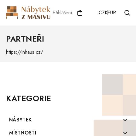
Přejít
na
Přihlášení
CZK
EUR
obsah
PARTNEŘI
https://inhaus.cz/
Z
Á
P
KATEGORIE
A
T
Í
NÁBYTEK
Komody z masivu
MÍSTNOSTI