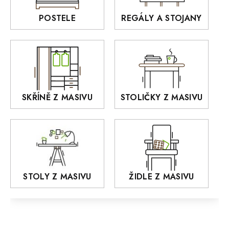
BELLUNO Elegante
Rošty z masivu
POSTELE
REGÁLY A STOJANY
GIALO
Akce
DEJA
OLD STYLE
KANSAS
RETRO
SKŘÍNĚ Z MASIVU
STOLIČKY Z MASIVU
MONET
Praděd
OSLO
AROZZE
STOLY Z MASIVU
ŽIDLE Z MASIVU
MODERN loft
FELIX
MAZE Elite