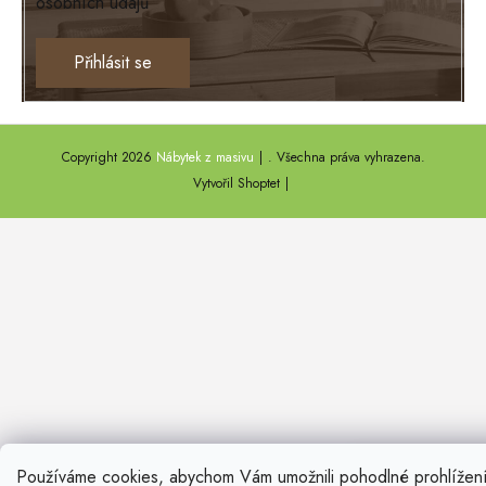
osobních údajů
EXCLUSIVE
Ontario
Přihlásit se
TEXAS
ANNY
Copyright 2026
Nábytek z masivu
. Všechna práva vyhrazena.
DEL SOL
Vytvořil Shoptet
LOFT HARMONY
FARO II
Používáme cookies, abychom Vám umožnili pohodlné prohlížen
Nevíte si ra