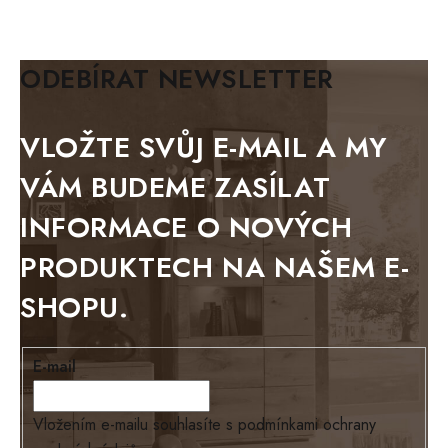
KLASIK
BIANCA
ODEBÍRAT NEWSLETTER
BLACK VELVET
METAL
VLOŽTE SVŮJ E-MAIL A MY
BELLUNO grafite
VÁM BUDEME ZASÍLAT
WESTERN
INFORMACE O NOVÝCH
BERLIN
PRODUKTECH NA NAŠEM E-
KOLMAR
SHOPU.
TOSKANIA
LOUISIANA
E-mail
Tello
Loriano
Vložením e-mailu souhlasíte s
podmínkami ochrany