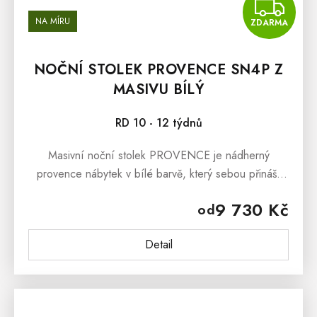
Z
NA MÍRU
ZDARMA
NOČNÍ STOLEK PROVENCE SN4P Z
MASIVU BÍLÝ
RD 10 - 12 týdnů
Masivní noční stolek PROVENCE je nádherný
provence nábytek v bílé barvě, který sebou přináší
svěží závan francouzského venkova. Masivní noční
9 730 Kč
od
stolek PROVENCE je vyroben z...
Detail