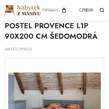
Přejít
na
Přihlášení
CZK
EUR
obsah
POSTEL PROVENCE L1P
90X200 CM ŠEDOMODRÁ
NATSTL1P90/S