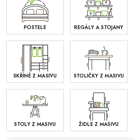
Sedací soupravy
BORA
Interiérové osvětlení
BELLUNO Elegante
Rošty z masivu
POSTELE
REGÁLY A STOJANY
GIALO
Akce
DEJA
OLD STYLE
KANSAS
RETRO
SKŘÍNĚ Z MASIVU
STOLIČKY Z MASIVU
MONET
Praděd
OSLO
AROZZE
STOLY Z MASIVU
ŽIDLE Z MASIVU
MODERN loft