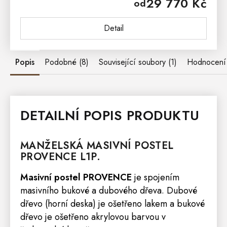
29 770 Kč
od
skříň PROVENCE je vyrobena z masivního...
Detail
Popis
Podobné (8)
Související soubory (1)
Hodnocení
DETAILNÍ POPIS PRODUKTU
MANŽELSKÁ MASIVNÍ
POSTEL
PROVENCE
L1P.
Masivní postel PROVENCE
je spojením
masivního bukové a dubového dřeva. Dubové
dřevo (horní deska) je ošetřeno lakem a bukové
dřevo je ošetřeno akrylovou barvou v