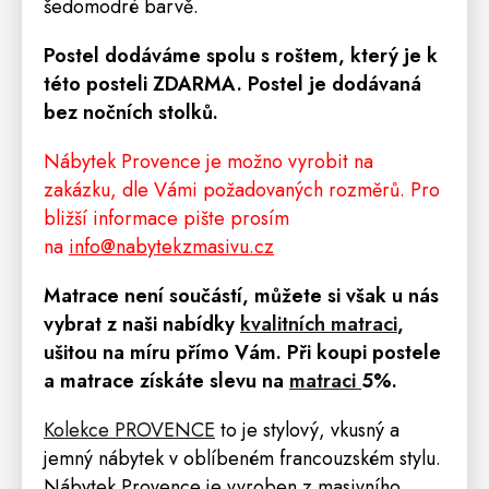
šedomodré barvě.
Postel dodáváme spolu s roštem, který je k
této posteli ZDARM
A. Postel je dodávaná
bez nočních stolků.
Nábytek Provence je možno vyrobit na
zakázku, dle Vámi požadovaných rozměrů. Pro
bližší informace pište prosím
na
info@nabytekzmasivu.cz
Matrace
není
součástí, m
ůžete si však u nás
vybrat z naši nabídky
kvalitních matraci
,
ušitou na míru přímo Vám.
Při koupi postele
a matrace získáte slevu na
matraci
5
%
.
Kolekce PROVENCE
to je stylový, vkusný a
jemný nábytek v oblíbeném francouzském stylu.
Nábytek Provence je vyroben z masivního