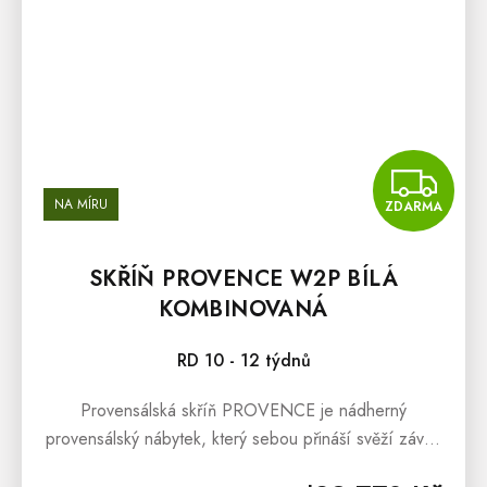
Z
NA MÍRU
ZDARMA
SKŘÍŇ PROVENCE W2P BÍLÁ
KOMBINOVANÁ
RD 10 - 12 týdnů
Provensálská skříň PROVENCE je nádherný
provensálský nábytek, který sebou přináší svěží závan
francouzského venkova. Provensálská