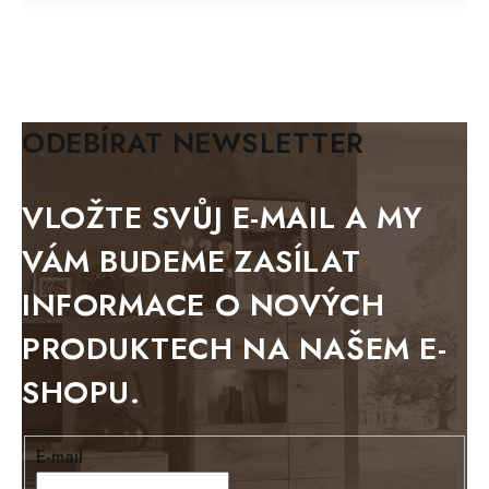
FELIX
MAZE Elite
KLASIK
BIANCA
ODEBÍRAT NEWSLETTER
BLACK VELVET
METAL
VLOŽTE SVŮJ E-MAIL A MY
BELLUNO grafite
VÁM BUDEME ZASÍLAT
WESTERN
INFORMACE O NOVÝCH
BERLIN
PRODUKTECH NA NAŠEM E-
KOLMAR
SHOPU.
TOSKANIA
LOUISIANA
E-mail
Tello