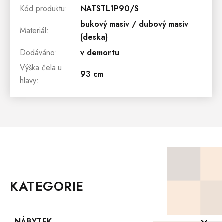
Kód produktu
:
NATSTL1P90/S
bukový masiv / dubový masiv
Materiál
:
(deska)
Dodáváno
:
v demontu
Výška čela u
93 cm
hlavy
:
Z
Á
P
KATEGORIE
A
T
Í
NÁBYTEK