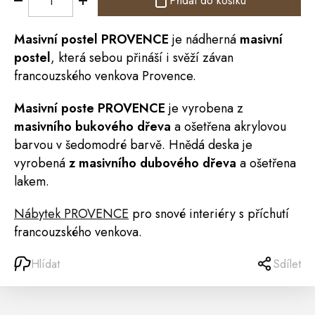
Přidat do košíku
Masivní
postel
PROVENCE
je nádherná
masivní
postel
, která sebou přináší i svěží závan
francouzského venkova Provence.
Masivní poste PROVENCE
je vyrobena z
masivního bukového dřeva
a ošetřena akrylovou
barvou v šedomodré barvě. Hnědá deska je
vyrobená
z masivního dubového dřeva
a ošetřena
lakem.
Nábytek PROVENCE
pro snové interiéry s příchutí
francouzského venkova.
Hlídat
Sdílet