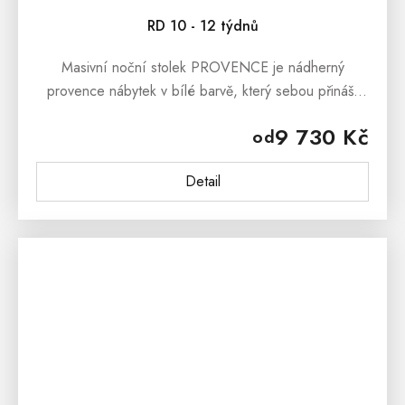
RD 10 - 12 týdnů
Masivní noční stolek PROVENCE je nádherný
provence nábytek v bílé barvě, který sebou přináší
svěží závan francouzského venkova. Masivní noční
9 730 Kč
od
stolek PROVENCE je vyroben z...
Detail