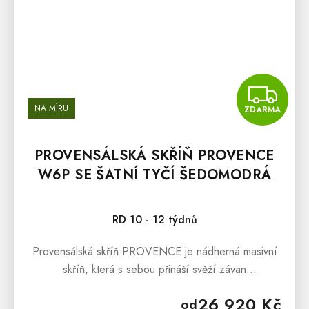
Z
NA MÍRU
ZDARMA
PROVENSÁLSKÁ SKŘÍŇ PROVENCE
W6P SE ŠATNÍ TYČÍ ŠEDOMODRÁ
Průměrné hodnocení produktu je 5,0 z 5 hvězdiček.
RD 10 - 12 týdnů
Provensálská skříň PROVENCE je nádherná masivní
skříň, která s sebou přináší svěží závan
francouzského venkova. Provensálská
26 920 Kč
od
skříň PROVENCE je vyrobena z masivního