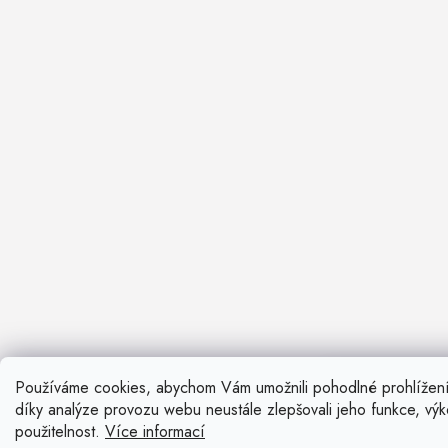
Používáme cookies, abychom Vám umožnili pohodlné prohlížen
Nevíte si ra
díky analýze provozu webu neustále zlepšovali jeho funkce, vý
Rádi vám pora
použitelnost.
Více informací
Zavolat n