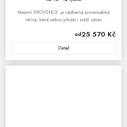
Masivní PROVENCE je nádherná provensálská
vitrína, která sebou přináší i svěží závan
francouzského venkova. Masivní vitrína PROVENCE
25 570 Kč
od
je vyrobena z masivního bukového...
Detail