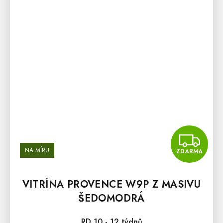
Z
NA MÍRU
ZDARMA
VITRÍNA PROVENCE W9P Z MASIVU
ŠEDOMODRÁ
RD 10 - 12 týdnů