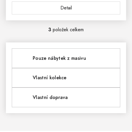
Detail
3
položek celkem
O
V
L
Pouze nábytek z masivu
Á
D
Vlastní kolekce
A
Vlastní doprava
C
Í
P