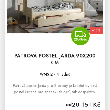
–10 %
ZDA
ZDARMA
PATROVÁ POSTEL JARDA 90X200
CM
WMS 2 - 4 týdnů
Patrová postel Jarda pro 3 osoby je kvalitní bytelná
postel určená pro spánek jak dětí, tak dospělých.
Postel je zhotovená ze smrkového masivního dřeva a
20 151 Kč
od
spojuje se pomocí...