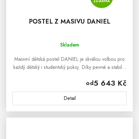
ZDARMA
POSTEL Z MASIVU DANIEL
Skladem
Masivní dětská postel DANIEL je skvělou volbou pro
každý dětský i studentský pokoj. Díky pevné a stabilní
konstrukci budete mít jistotu, že bude sloužit mnoho
5 643 Kč
od
let. Postel z...
Detail