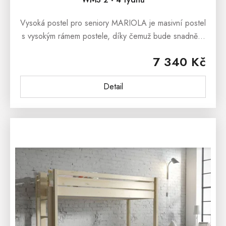
Vysoká postel pro seniory MARIOLA je masivní postel
s vysokým rámem postele, díky čemuž bude snadnější
ulehání a vstávání z postele. Postel z masivu
7 340 Kč
MARIOLA je ručně...
Detail