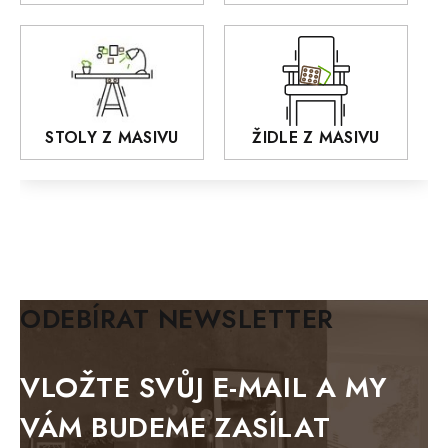
MONET
Praděd
OSLO
AROZZE
STOLY Z MASIVU
ŽIDLE Z MASIVU
MODERN loft
FELIX
MAZE Elite
KLASIK
BIANCA
ODEBÍRAT NEWSLETTER
BLACK VELVET
METAL
VLOŽTE SVŮJ E-MAIL A MY
BELLUNO grafite
VÁM BUDEME ZASÍLAT
WESTERN