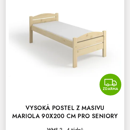
Z
ZDARMA
VYSOKÁ POSTEL Z MASIVU
MARIOLA 90X200 CM PRO SENIORY
WMS 2 - 4 týdnů