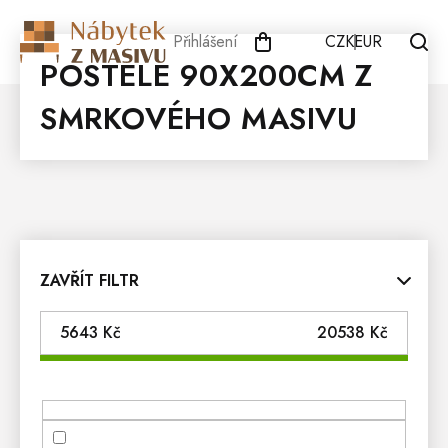
Přejít
na
Přihlášení
CZK
EUR
obsah
POSTELE 90X200CM Z
SMRKOVÉHO MASIVU
ZAVŘÍT FILTR
5643
Kč
20538
Kč