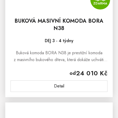
ZDARMA
BUKOVÁ MASIVNÍ KOMODA BORA
N38
DEJ 3 - 4 týdny
Buková komoda BORA N38 je prestižní komoda
z masivního bukového dřeva, která dokáže uchvátit
svým masivním zpracováním a stylovým
24 010 Kč
od
vzhledem.Buková šuplíková komoda BORA N38 je...
Detail