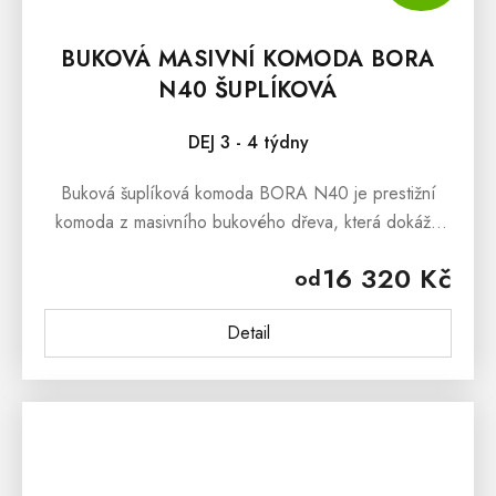
BUKOVÁ MASIVNÍ KOMODA BORA
N40 ŠUPLÍKOVÁ
DEJ 3 - 4 týdny
Buková šuplíková komoda BORA N40 je prestižní
komoda z masivního bukového dřeva, která dokáže
uchvátit svým masivním zpracováním a stylovým
16 320 Kč
od
vzhledem.Buková šuplíková komoda BORA...
Detail