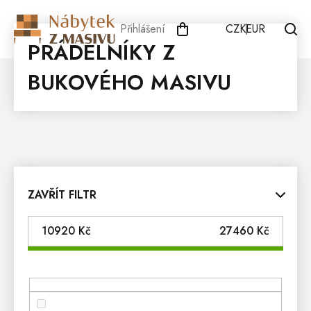
Přejít
na
Přihlášení
CZK
EUR
obsah
PRÁDELNÍKY Z
BUKOVÉHO MASIVU
ZAVŘÍT FILTR
10920
Kč
27460
Kč