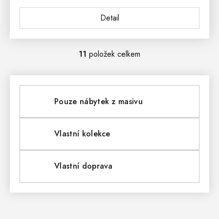
Detail
11
položek celkem
O
V
L
Pouze nábytek z masivu
Á
D
Vlastní kolekce
A
Vlastní doprava
C
Í
P