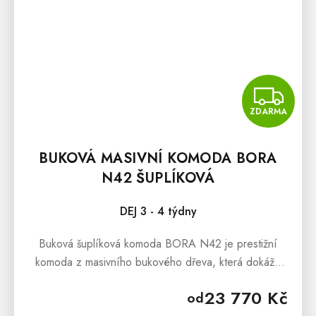
Z
ZDARMA
BUKOVÁ MASIVNÍ KOMODA BORA
N42 ŠUPLÍKOVÁ
DEJ 3 - 4 týdny
Buková šuplíková komoda BORA N42 je prestižní
komoda z masivního bukového dřeva, která dokáže
uchvátit svým masivním zpracováním a stylovým
23 770 Kč
od
vzhledem.Buková šuplíková komoda BORA...