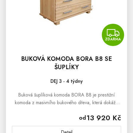
Z
ZDARMA
BUKOVÁ KOMODA BORA B8 SE
ŠUPLÍKY
DEJ 3 - 4 týdny
Buková šuplíková komoda BORA B8 je prestižní
komoda z masivního bukového dřeva, která dokáže
uchvátit svým masivním zpracováním a stylovým
13 920 Kč
od
vzhledem.Buková šuplíková komoda BORA...
Detail