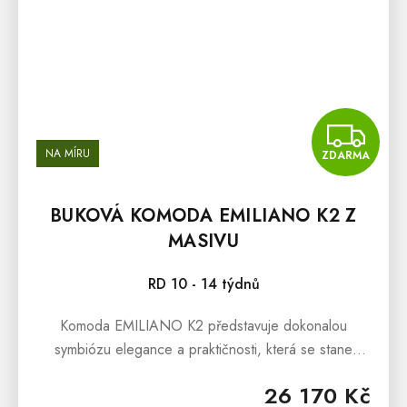
Z
NA MÍRU
ZDARMA
BUKOVÁ KOMODA EMILIANO K2 Z
MASIVU
RD 10 - 14 týdnů
Komoda EMILIANO K2 představuje dokonalou
symbiózu elegance a praktičnosti, která se stane
ozdobou každé místnosti. Tento kus nábytku z
26 170 Kč
pravého bukového masivu v sobě skrývá...