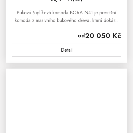
Buková šuplíková komoda BORA N41 je prestižní
komoda z masivního bukového dřeva, která dokáže
uchvátit svým masivním zpracováním a stylovým
20 050 Kč
od
vzhledem.Buková šuplíková komoda BORA...
Detail