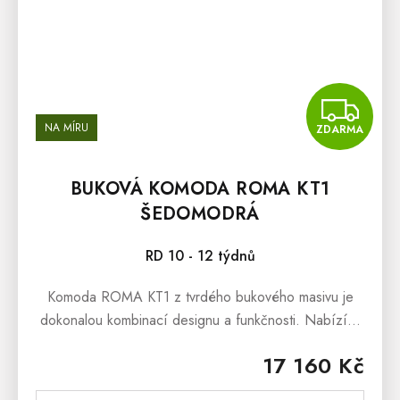
Z
NA MÍRU
ZDARMA
BUKOVÁ KOMODA ROMA KT1
ŠEDOMODRÁ
RD 10 - 12 týdnů
Komoda ROMA KT1 z tvrdého bukového masivu je
dokonalou kombinací designu a funkčnosti. Nabízí 3
velké zásuvky s tichým dovíráním. V elegantním
17 160 Kč
šedomodrém odstínu se hodí do...