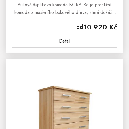
Buková šuplíková komoda BORA B5 je prestižní
komoda z masivního bukového dřeva, která dokáže
uchvátit svým masivním zpracováním a stylovým
10 920 Kč
od
vzhledem.Buková šuplíková komoda BORA...
Detail