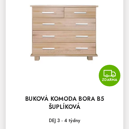
P
R
O
D
U
K
T
Ů
Z
ZDARMA
BUKOVÁ KOMODA BORA B5
ŠUPLÍKOVÁ
DEJ 3 - 4 týdny