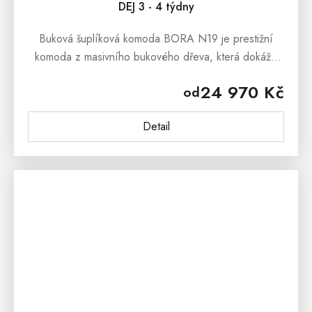
DEJ 3 - 4 týdny
Buková šuplíková komoda BORA N19 je prestižní
komoda z masivního bukového dřeva, která dokáže
uchvátit svým masivním zpracováním a stylovým
24 970 Kč
od
vzhledem. Buková šuplíková...
Detail