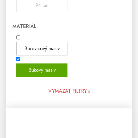
94 cm
MATERIÁL
Borovicový masiv
Bukový masiv
VYMAZAT FILTRY
V
Ý
P
I
S