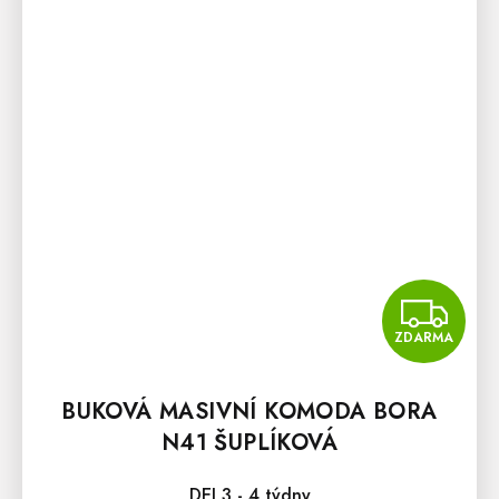
Z
ZDARMA
BUKOVÁ MASIVNÍ KOMODA BORA
N41 ŠUPLÍKOVÁ
DEJ 3 - 4 týdny