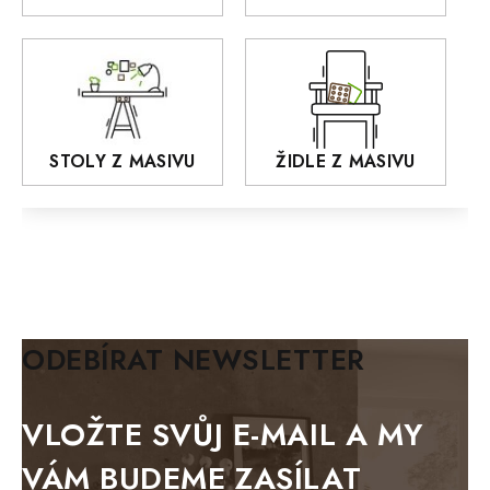
MONET
Praděd
OSLO
AROZZE
STOLY Z MASIVU
ŽIDLE Z MASIVU
MODERN loft
FELIX
MAZE Elite
KLASIK
BIANCA
ODEBÍRAT NEWSLETTER
BLACK VELVET
METAL
VLOŽTE SVŮJ E-MAIL A MY
BELLUNO grafite
VÁM BUDEME ZASÍLAT