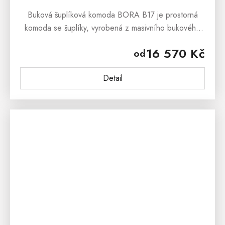
Buková šuplíková komoda BORA B17 je prostorná
komoda se šuplíky, vyrobená z masivního bukového
dřeva.Buková šuplíková komoda BORA B17 je určena
16 570 Kč
od
všem, kteří si zamilovali...
Detail