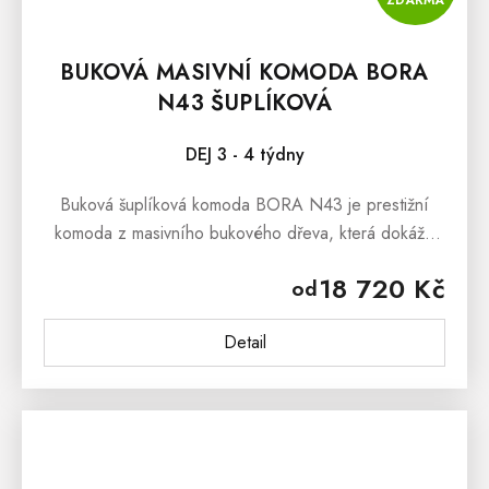
ZDARMA
BUKOVÁ MASIVNÍ KOMODA BORA
N43 ŠUPLÍKOVÁ
DEJ 3 - 4 týdny
Buková šuplíková komoda BORA N43 je prestižní
komoda z masivního bukového dřeva, která dokáže
uchvátit svým masivním zpracováním a stylovým
18 720 Kč
od
vzhledem.Buková šuplíková komoda BORA...
Detail