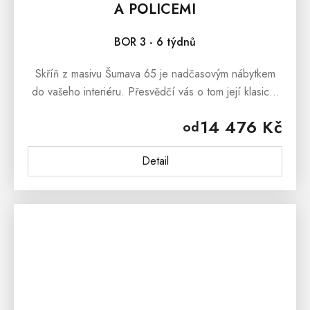
A POLICEMI
BOR 3 - 6 týdnů
Skříň z masivu Šumava 65 je nadčasovým nábytkem
do vašeho interiéru. Přesvědčí vás o tom její klasický
vzhled, který jde ruku v ruce s profesionálním
14 476 Kč
od
provedením. Tato...
Detail