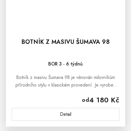
BOTNÍK Z MASIVU ŠUMAVA 98
BOR 3 - 6 týdnů
Botník z masivu Šumava 98 je věnován milovníkům
přírodního stylu v klasickém provedení. Je vyroben
z borovicového masivu, který nádherně provoní Váš
4 180 Kč
od
domov. Hodí se spíše do...
Detail