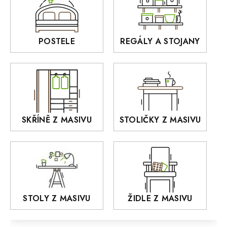
BORA
Interiérové osvětlení
BELLUNO Elegante
Rošty z masivu
POSTELE
REGÁLY A STOJANY
GIALO
Akce
DEJA
OLD STYLE
KANSAS
RETRO
SKŘÍNĚ Z MASIVU
STOLIČKY Z MASIVU
MONET
Praděd
OSLO
AROZZE
STOLY Z MASIVU
ŽIDLE Z MASIVU
MODERN loft
FELIX