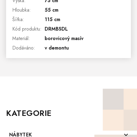
Výška
:
75 cm
Hloubka
:
55 cm
Šířka
:
115 cm
Kód produktu
:
DRMBSDL
Materiál
:
borovicový masív
Dodáváno
:
v demontu
Z
Á
P
KATEGORIE
A
T
Í
NÁBYTEK