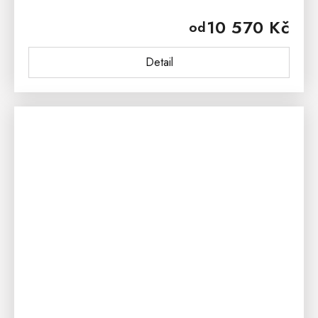
Přesvědčí vás o tom svými elegantními tvary, které
10 570 Kč
od
společně s precizním provedením,...
Detail