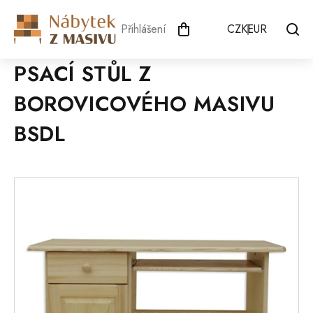
Přejít
na
Přihlášení
CZK
EUR
obsah
PSACÍ STŮL Z
BOROVICOVÉHO MASIVU
BSDL