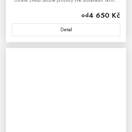
chcete zvětšit úložné prostory své dosavadní skříně.
Tato účelná skříňka je vhodná na skříně z nábytkové
4 650 Kč
od
řady Šumava nebo na...
Detail