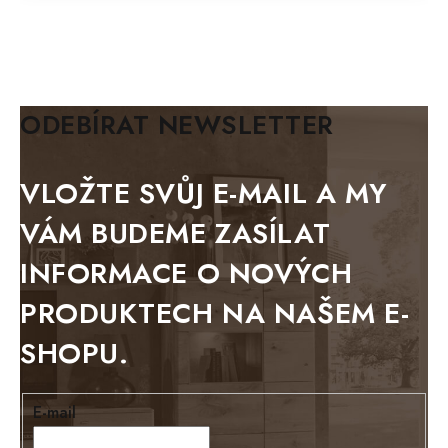
MAZE Elite
KLASIK
BIANCA
ODEBÍRAT NEWSLETTER
BLACK VELVET
METAL
VLOŽTE SVŮJ E-MAIL A MY
BELLUNO grafite
VÁM BUDEME ZASÍLAT
WESTERN
INFORMACE O NOVÝCH
BERLIN
PRODUKTECH NA NAŠEM E-
KOLMAR
SHOPU.
TOSKANIA
LOUISIANA
E-mail
Tello