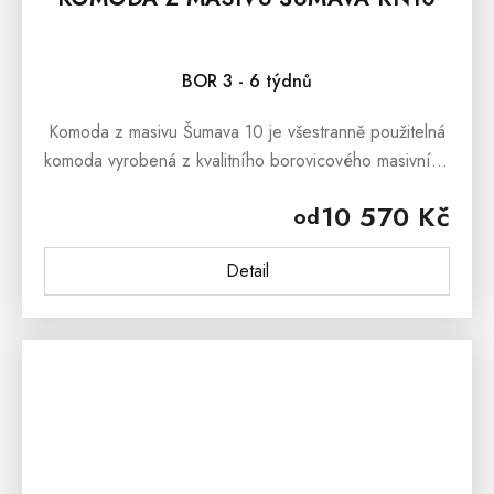
BOR 3 - 6 týdnů
Komoda z masivu Šumava 10 je všestranně použitelná
komoda vyrobená z kvalitního borovicového masivního
dřeva v jednoduchém hladkém stylu. Komoda má dva
10 570 Kč
od
malé šuplíky a čtyři...
Detail