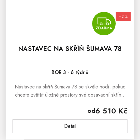
–2 %
ZDA
ZDARMA
NÁSTAVEC NA SKŘÍŇ ŠUMAVA 78
BOR 3 - 6 týdnů
Nástavec na skříň Šumava 78 se skvěle hodí, pokud
chcete zvětšit úložné prostory své dosavadní skříně.
Tato účelná skříňka je vhodná na skříně z nábytkové
6 510 Kč
od
řady Šumava nebo...
Detail