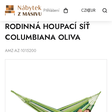
Přejít
na
Přihlášení
CZK
EUR
obsah
RODINNÁ HOUPACÍ SÍŤ
COLUMBIANA OLIVA
AMZ-AZ-1015200