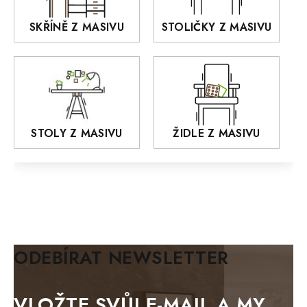
RETRO
SKŘÍNĚ Z MASIVU
STOLIČKY Z MASIVU
MONET
Praděd
OSLO
AROZZE
STOLY Z MASIVU
ŽIDLE Z MASIVU
MODERN loft
FELIX
MAZE Elite
KLASIK
BIANCA
ODEBÍRAT NEWSLETTER
BLACK VELVET
METAL
VLOŽTE SVŮJ E-MAIL A MY