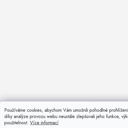
Používáme cookies, abychom Vám umožnili pohodlné prohlížen
Nevíte si ra
díky analýze provozu webu neustále zlepšovali jeho funkce, vý
Rádi vám pora
použitelnost.
Více informací
Zavolat n