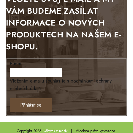
BELLUNO grafite
VÁM BUDEME ZASÍLAT
WESTERN
INFORMACE O NOVÝCH
BERLIN
PRODUKTECH NA NAŠEM E-
KOLMAR
SHOPU.
TOSKANIA
LOUISIANA
E-mail
Tello
Loriano
Vložením e-mailu souhlasíte s
podmínkami ochrany
osobních údajů
EXCLUSIVE
Ontario
Přihlásit se
TEXAS
ANNY
Copyright 2026
Nábytek z masivu
. Všechna práva vyhrazena.