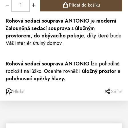
Přidat do košíku
Rohová
sedací souprava
ANTONIO
je
moderní
čalouněná sedací souprava s úložným
prostorem, do obývacího pokoje
, díky které bude
Váš interiér útulný domov.
Rohová sedací souprava ANTONIO
lze pohodlně
rozložit na lůžko. Oceníte rovněž i
úložný prostor
a
polohovací opěrky hlavy.
Hlídat
Sdílet