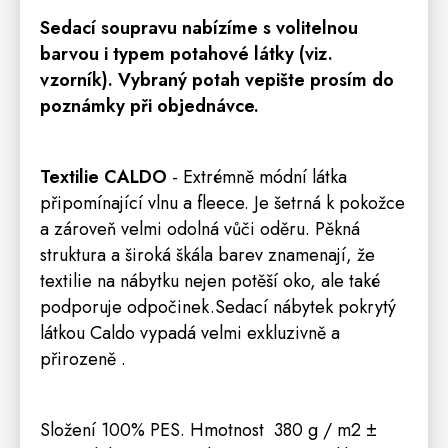
Sedací
soupravu
nabízíme s volitelnou
barvou i typem potahové látky (viz.
vzorník). Vybraný potah vepište prosím do
poznámky při objednávce.
Textilie
CALDO
- Extrémně módní látka
připomínající vlnu a fleece. Je šetrná k pokožce
a zároveň velmi odolná vůči oděru. Pěkná
struktura a široká škála barev znamenají, že
textilie na nábytku nejen potěší oko, ale také
podporuje odpočinek.Sedací nábytek pokrytý
látkou Caldo vypadá velmi exkluzivně a
přirozeně .
Složení 100% PES. Hmotnost
380 g / m2 ±