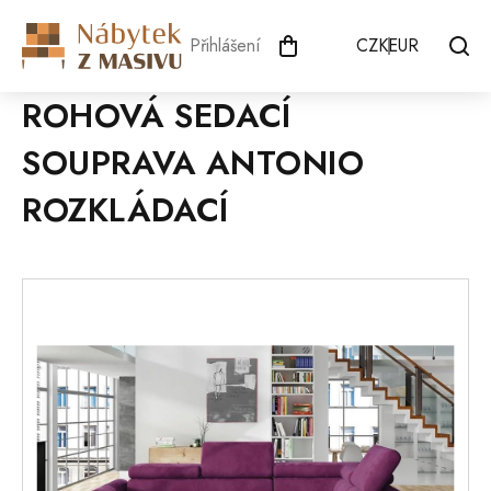
Přejít
na
Přihlášení
CZK
EUR
obsah
ROHOVÁ SEDACÍ
SOUPRAVA ANTONIO
ROZKLÁDACÍ