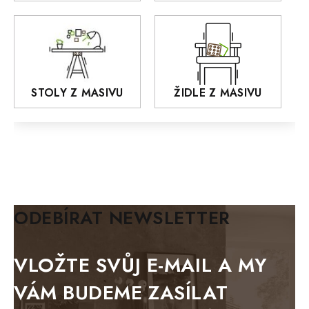
MONET
Praděd
OSLO
AROZZE
STOLY Z MASIVU
ŽIDLE Z MASIVU
MODERN loft
FELIX
MAZE Elite
KLASIK
BIANCA
ODEBÍRAT NEWSLETTER
BLACK VELVET
METAL
VLOŽTE SVŮJ E-MAIL A MY
BELLUNO grafite
VÁM BUDEME ZASÍLAT
WESTERN