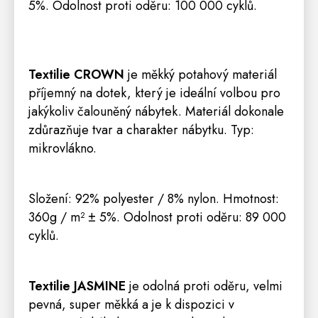
5%. Odolnost proti oděru: 100 000 cyklů.
Textilie
CROW
N
je měkký potahový materiál
příjemný na dotek, který je ideální volbou pro
jakýkoliv čalouněný nábytek. Materiál dokonale
zdůrazňuje tvar a charakter nábytku. Typ
:
mikrovlákno
.
S
ložení: 92% polyester / 8% nylon
.
Hmotnost:
360g / m² ± 5%
. Odolnost proti oděru: 89 000
cyklů.
Textilie JASMINE
je odolná proti oděru, velmi
pevná, super měkká a je k dispozici v