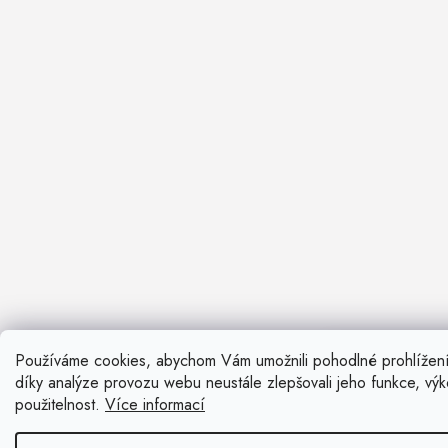
Používáme cookies, abychom Vám umožnili pohodlné prohlížen
Nevíte si ra
díky analýze provozu webu neustále zlepšovali jeho funkce, vý
Rádi vám pora
použitelnost.
Více informací
Zavolat n