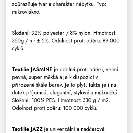
zdůrazňuje tvar a charakter nábytku. Typ
:
mikrovlákno
.
S
ložení: 92% polyester / 8% nylon
.
Hmotnost:
360g / m² ± 5%
. Odolnost proti oděru: 89 000
cyklů.
Textilie JASMINE
je odolná proti oděru, velmi
pevná, super měkká a je k dispozici v
přirozené škále barev. Je to plyš, takže je i na
dotek příjemná, elegantní, stylové a měkoučká.
Složení: 100% PES. Hmotnost: 330 g / m2.
Odolnost proti oděru: 100 000 cyklů.
Textilie JAZZ
je univerzální a nadčasová