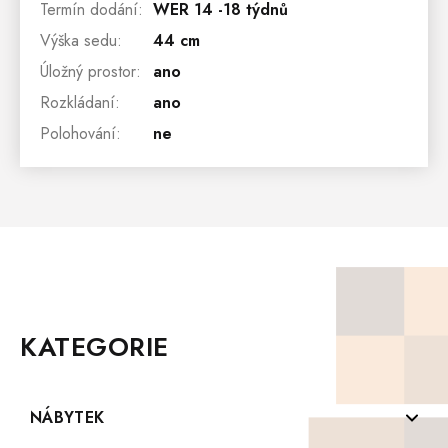
Termín dodání
:
WER 14 -18 týdnů
Výška sedu
:
44 cm
Úložný prostor
:
ano
Rozkládaní
:
ano
Polohování
:
ne
Z
Á
P
KATEGORIE
A
T
Í
NÁBYTEK