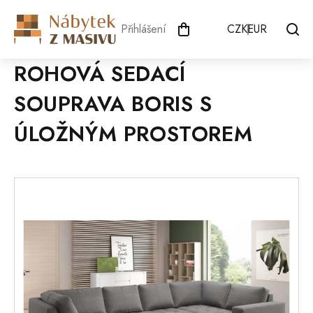
Přejít
na
Přihlášení
CZK
EUR
obsah
ROHOVÁ SEDACÍ
SOUPRAVA BORIS S
ÚLOŽNÝM PROSTOREM