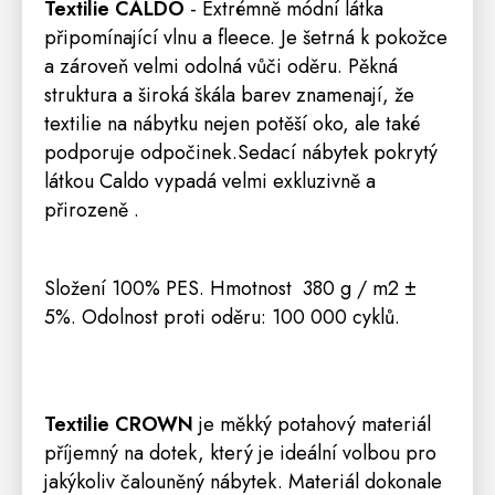
Textilie
CALDO
- Extrémně módní látka
připomínající vlnu a fleece. Je šetrná k pokožce
a zároveň velmi odolná vůči oděru. Pěkná
struktura a široká škála barev znamenají, že
textilie na nábytku nejen potěší oko, ale také
podporuje odpočinek.Sedací nábytek pokrytý
látkou Caldo vypadá velmi exkluzivně a
přirozeně .
Složení 100% PES. Hmotnost
380 g / m2 ±
5%. Odolnost proti oděru: 100 000 cyklů.
Textilie
CROW
N
je měkký potahový materiál
příjemný na dotek, který je ideální volbou pro
jakýkoliv čalouněný nábytek. Materiál dokonale