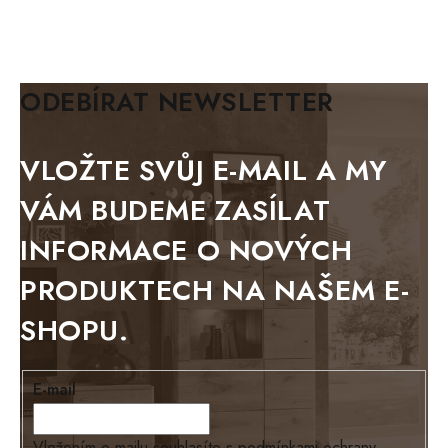
MAZE Elite
KLASIK
BIANCA
ODEBÍRAT NEWSLETTER
BLACK VELVET
METAL
VLOŽTE SVŮJ E-MAIL A MY
BELLUNO grafite
VÁM BUDEME ZASÍLAT
WESTERN
INFORMACE O NOVÝCH
BERLIN
PRODUKTECH NA NAŠEM E-
KOLMAR
SHOPU.
TOSKANIA
LOUISIANA
E-mail
Tello
Loriano
Vložením e-mailu souhlasíte s
podmínkami ochrany