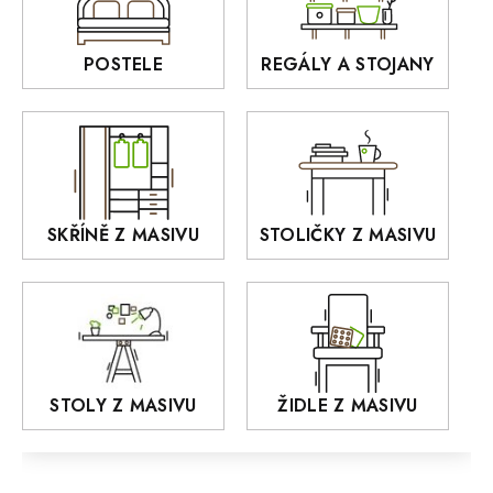
Interiérové osvětlení
BELLUNO Elegante
Rošty z masivu
POSTELE
REGÁLY A STOJANY
GIALO
Akce
DEJA
OLD STYLE
KANSAS
RETRO
SKŘÍNĚ Z MASIVU
STOLIČKY Z MASIVU
MONET
Praděd
OSLO
AROZZE
STOLY Z MASIVU
ŽIDLE Z MASIVU
MODERN loft
FELIX