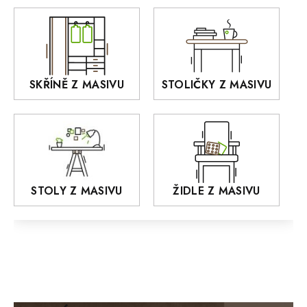
DEJA
OLD STYLE
KANSAS
RETRO
SKŘÍNĚ Z MASIVU
STOLIČKY Z MASIVU
MONET
Praděd
OSLO
AROZZE
STOLY Z MASIVU
ŽIDLE Z MASIVU
MODERN loft
FELIX
MAZE Elite
KLASIK
BIANCA