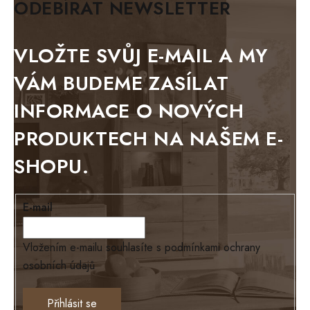
ODEBÍRAT NEWSLETTER
BLACK VELVET
METAL
VLOŽTE SVŮJ E-MAIL A MY
BELLUNO grafite
VÁM BUDEME ZASÍLAT
WESTERN
INFORMACE O NOVÝCH
BERLIN
PRODUKTECH NA NAŠEM E-
KOLMAR
SHOPU.
TOSKANIA
LOUISIANA
E-mail
Tello
Loriano
Vložením e-mailu souhlasíte s
podmínkami ochrany
osobních údajů
EXCLUSIVE
Ontario
Přihlásit se