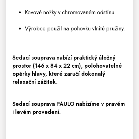
Kovové nožky v chromovaném odstínu.
Výrobce použil na pohovku vlnité pružiny.
Sedací
souprava
nabízí praktický úložný
prostor (
146 x 84 x 22 cm
),
polohovatelné
opěrky hlavy
, které zaručí dokonalý
relaxační zážitek.
Sedací
souprava
PAULO
nabízíme v pravém
i levém
provedení.