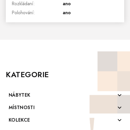
Rozkládaní
:
ano
Polohování
:
ano
Z
Á
P
KATEGORIE
A
T
Í
NÁBYTEK
Komody z masivu
MÍSTNOSTI
Konferenční stolky z masivu
Koupelny
KOLEKCE
Knihovny z masivu
Kuchyně