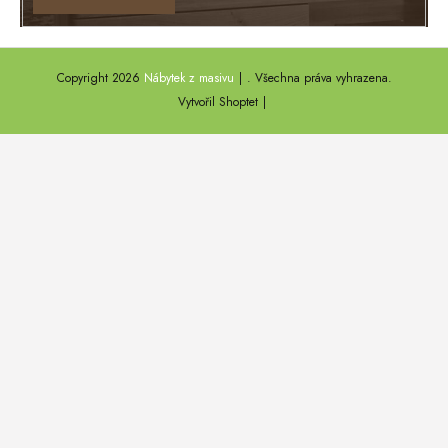
TEXAS
ANNY
Copyright 2026
Nábytek z masivu
. Všechna práva vyhrazena.
DEL SOL
Vytvořil Shoptet
LOFT HARMONY
FARO II