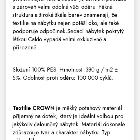
a zároveň velmi odolná vůči oděru. Pěkná
struktura a široká škála barev znamenají, že
textilie na nábytku nejen potěší oko, ale také
podporuje odpočinek.Sedací nábytek pokrytý
látkou Caldo vypadá velmi exkluzivně a
přirozeně .
Složení 100% PES. Hmotnost
380 g / m2 ±
5%. Odolnost proti oděru: 100 000 cyklů.
Textilie
CROW
N
je měkký potahový materiál
příjemný na dotek, který je ideální volbou pro
jakýkoliv čalouněný nábytek. Materiál dokonale
zdůrazňuje tvar a charakter nábytku. Typ
: