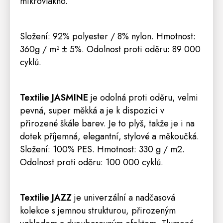
mikrovlákno
.
S
ložení: 92% polyester / 8% nylon
.
Hmotnost:
360g / m² ± 5%
. Odolnost proti oděru: 89 000
cyklů.
Textilie JASMINE
je odolná proti oděru, velmi
pevná, super měkká a je k dispozici v
přirozené škále barev. Je to plyš, takže je i na
dotek příjemná, elegantní, stylové a měkoučká.
Složení: 100% PES. Hmotnost: 330 g / m2.
Odolnost proti oděru: 100 000 cyklů.
Textilie JAZZ
je univerzální a nadčasová
kolekce s jemnou strukturou, přirozeným