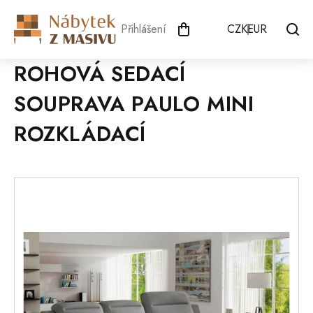
Přejít
na
Přihlášení
CZK
EUR
obsah
ROHOVÁ SEDACÍ
SOUPRAVA PAULO MINI
ROZKLÁDACÍ