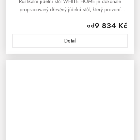
Rustikální jídelní stůl WHITE HOME je dokonale
propracovaný dřevěný jídelní stůl, který provoní
interiéry Vaši kuchyně či jídelny přírodními tony
9 834 Kč
od
borovicového dřeva.Voskovaný...
Detail