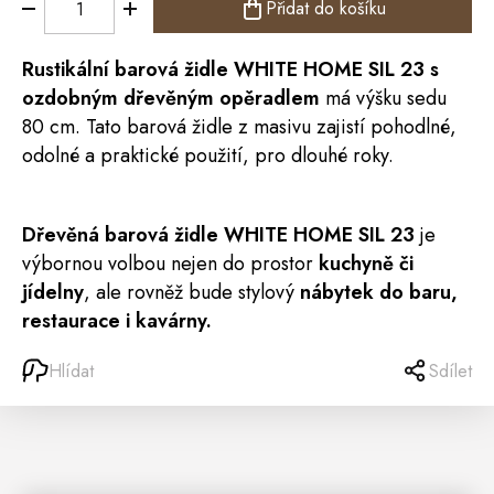
Přidat do košíku
Rustikální barová
židle
WHITE HOME
SIL 23
s
ozdobným dřevěným opěradlem
má výšku sedu
80 cm. Tato barová židle z masivu zajistí pohodlné,
odolné a praktické použití, pro dlouhé roky.
Dřevěná barová židle
WHITE HOME SIL 23
je
výbornou volbou nejen do prostor
kuchyně či
jídelny
, ale rovněž bude stylový
nábytek do baru,
restaurace i kavárny.
Hlídat
Sdílet