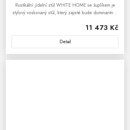
Rustikální jídelní stůl WHITE HOME se šuplíkem je
stylový voskovaný stůl, který zajisté bude dominantním
prvkem nejen Vaši kuchyně a jídelny, ale i jako stůl do
11 473 Kč
restaurace či...
Detail