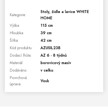
Stoly, židle a lavice WHITE
Kategorie
:
HOME
Výška
:
115 cm
Hloubka
:
39 cm
Šířka
:
42 cm
Kód produktu
:
AZUSIL23B
Dodací lhůta
:
AZ 6 - 8 týdnů
Materiál
:
borovicový masív
Dodáváno
:
v celku
Povrchová
Vosk
úprava
: