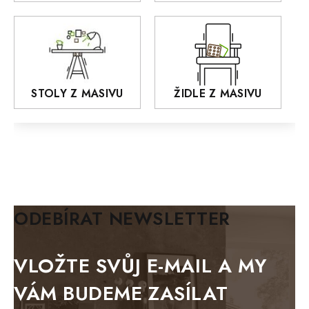
MONET
Praděd
OSLO
AROZZE
STOLY Z MASIVU
ŽIDLE Z MASIVU
MODERN loft
FELIX
MAZE Elite
KLASIK
BIANCA
ODEBÍRAT NEWSLETTER
BLACK VELVET
METAL
VLOŽTE SVŮJ E-MAIL A MY
BELLUNO grafite
VÁM BUDEME ZASÍLAT
WESTERN