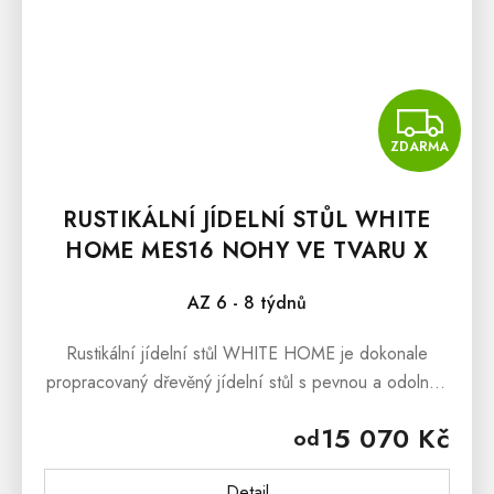
Z
ZDARMA
RUSTIKÁLNÍ JÍDELNÍ STŮL WHITE
HOME MES16 NOHY VE TVARU X
AZ 6 - 8 týdnů
Rustikální jídelní stůl WHITE HOME je dokonale
propracovaný dřevěný jídelní stůl s pevnou a odolnou
konstrukcí, který provoní interiéry Vaši kuchyně či
15 070 Kč
od
jídelny přírodními tony...
Detail