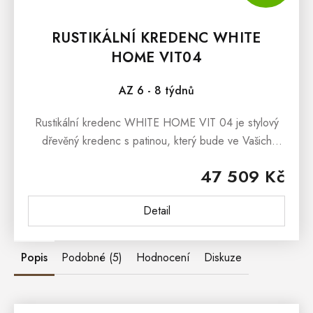
RUSTIKÁLNÍ KREDENC WHITE
HOME VIT04
AZ 6 - 8 týdnů
Rustikální kredenc WHITE HOME VIT 04 je stylový
dřevěný kredenc s patinou, který bude ve Vašich
moderních interiérech určitě
47 509 Kč
nepřehlédnutelným.Rustikální kredenc WHITE HOME
COM...
Detail
Popis
Podobné (5)
Hodnocení
Diskuze