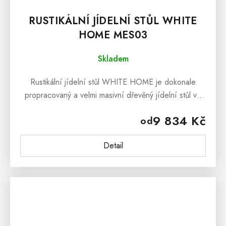
RUSTIKÁLNÍ JÍDELNÍ STŮL WHITE
HOME MES03
Skladem
Rustikální jídelní stůl WHITE HOME je dokonale
propracovaný a velmi masivní dřevěný jídelní stůl ve
stylu Provence, který provoní interiéry Vaši kuchyně či
9 834 Kč
od
jídelny...
Detail