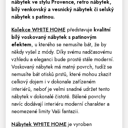
nábytek ve stylu
Provence
,
retro
nábytek,
bílý venkovský a vesnický nábytek či selský
nábytek s patinou.
Kolekce WHITE HOME
představuje
kvalitní
bílý voskovaný nábytek s patinovým
efektem
, u kterého se nemusíte bát, že by
někdy vyšel z módy. Díky svému nadčasovému
vzhledu a eleganci bude prostě stále moderní.
Voskovaný nábytek má matný povrch, tudíž se
nemusíte bát otisků prstů, které mohou zkazit
celkový dojem i v dokonale zařízeném
interiérů, neboť je velmi snadné udržet tento
nábytek v dokonalé čistotě. Bělené povrchy
navíc dodávají interiéru moderní charakter a
neomezené limity Vaši fantazii.
Nábytek WHITE HOME
je vyroben