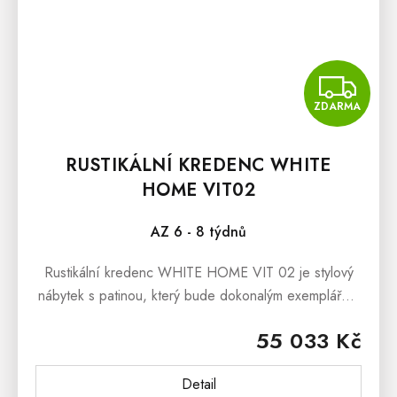
Z
ZDARMA
RUSTIKÁLNÍ KREDENC WHITE
HOME VIT02
AZ 6 - 8 týdnů
Rustikální kredenc WHITE HOME VIT 02 je stylový
nábytek s patinou, který bude dokonalým exemplářem
Vašich moderních interiérů.Rustikální kredenc WHITE
55 033 Kč
HOME VIT 02 je vyroben z...
Detail