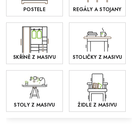
Rošty z masivu
POSTELE
REGÁLY A STOJANY
GIALO
Akce
DEJA
OLD STYLE
KANSAS
RETRO
SKŘÍNĚ Z MASIVU
STOLIČKY Z MASIVU
MONET
Praděd
OSLO
AROZZE
STOLY Z MASIVU
ŽIDLE Z MASIVU
MODERN loft
FELIX
MAZE Elite