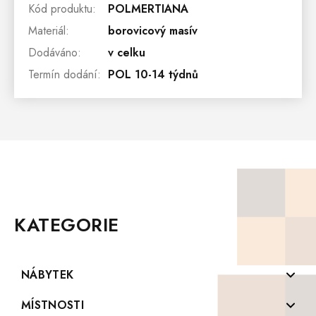
Kód produktu
:
POLMERTIANA
Materiál
:
borovicový masív
Dodáváno
:
v celku
Termín dodání
:
POL 10-14 týdnů
Z
Á
P
KATEGORIE
A
T
Í
NÁBYTEK
Komody z masivu
MÍSTNOSTI