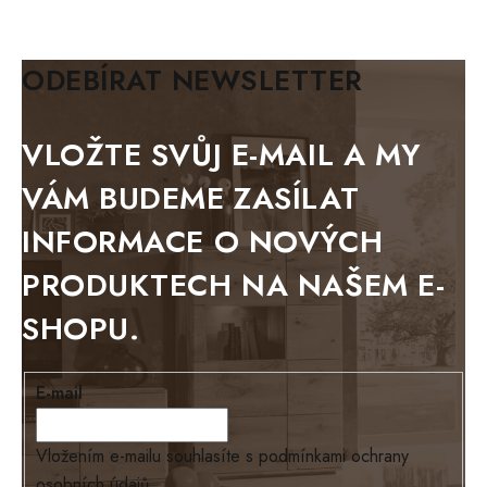
KLASIK
BIANCA
ODEBÍRAT NEWSLETTER
BLACK VELVET
METAL
VLOŽTE SVŮJ E-MAIL A MY
BELLUNO grafite
VÁM BUDEME ZASÍLAT
WESTERN
INFORMACE O NOVÝCH
BERLIN
PRODUKTECH NA NAŠEM E-
KOLMAR
SHOPU.
TOSKANIA
LOUISIANA
E-mail
Tello
Loriano
Vložením e-mailu souhlasíte s
podmínkami ochrany
osobních údajů