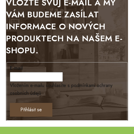
VLOŽTE SVŮJ E-MAIL A MY
BELLUNO grafite
VÁM BUDEME ZASÍLAT
WESTERN
INFORMACE O NOVÝCH
BERLIN
PRODUKTECH NA NAŠEM E-
KOLMAR
SHOPU.
TOSKANIA
LOUISIANA
E-mail
Tello
Loriano
Vložením e-mailu souhlasíte s
podmínkami ochrany
osobních údajů
EXCLUSIVE
Ontario
Přihlásit se
TEXAS
ANNY