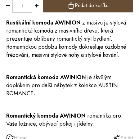
Přidat do košíku
Rustikální
komoda
AWINION
z masivu je stylová
romantická komoda z masivního dřeva, která
prezentuje oblíbený
romantický styl bydlen
í
.
Romantickou podobu komody dokresluje ozdobné
frézování, masivní stylové nohy a stylové kování.
Romantická komoda
AWINION
je skvělým
doplňkem pro další nábytek z kolekce
AUSTIN
ROMANCE
.
Romantický komoda
AWINION
romantika pro
Vaše
ložnice
,
obývací pokoj
i
jídelny
.
Hlídat
Sdílet