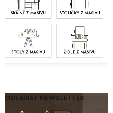
KANSAS
RETRO
SKŘÍNĚ Z MASIVU
STOLIČKY Z MASIVU
MONET
Praděd
OSLO
AROZZE
STOLY Z MASIVU
ŽIDLE Z MASIVU
MODERN loft
FELIX
MAZE Elite
KLASIK
BIANCA
ODEBÍRAT NEWSLETTER
BLACK VELVET
METAL