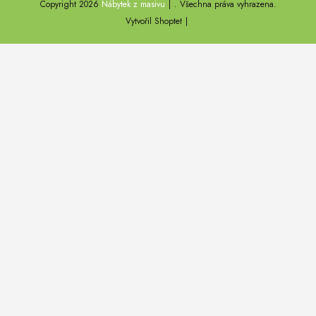
Copyright 2026
Nábytek z masivu
. Všechna práva vyhrazena.
DEL SOL
Vytvořil Shoptet
LOFT HARMONY
FARO II