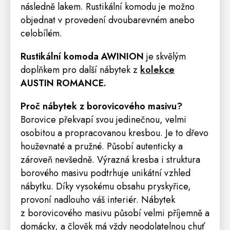
následně lakem. Rustikální komodu je možno
objednat v provedení dvoubarevném anebo
celobílém.
Rustikální komoda
AWINION
je skvělým
doplňkem pro další nábytek z
kolekce
AUSTIN
ROMANCE
.
Proč nábytek z borovicového masivu?
Borovice překvapí svou jedinečnou, velmi
osobitou a propracovanou kresbou. Je to dřevo
houževnaté a pružné. Působí autenticky a
zároveň nevšedně. Výrazná kresba i struktura
borového masivu podtrhuje unikátní vzhled
nábytku. Díky vysokému obsahu pryskyřice,
provoní nadlouho váš interiér. Nábytek
z borovicového masivu působí velmi příjemně a
domácky, a člověk má vždy neodolatelnou chuť