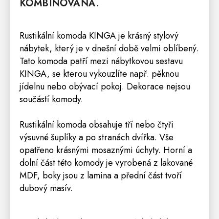
KOMBINOVANÁ.
Rustikální komoda KINGA
je krásný
stylový
nábyte
k, který je v dnešní době velmi oblíbený.
Tato
komoda
patří mezi nábytkovou sestavu
KINGA, se kterou vykouzlíte např. pěknou
jídelnu
nebo
obývací pokoj
. Dekorace nejsou
součástí komody.
Rustikální komoda
obsahuje tří nebo čtyři
výsuvné šuplíky a po stranách dvířka. Vše
opatřeno krásnými mosaznými úchyty.
Horní a
dolní část této komody je vyrobená z lakované
MDF, boky jsou z lamina a přední část tvoří
dubový masív.