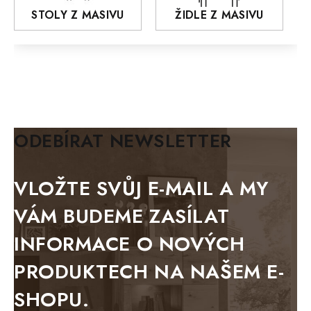
AROZZE
STOLY Z MASIVU
ŽIDLE Z MASIVU
MODERN loft
FELIX
MAZE Elite
KLASIK
BIANCA
ODEBÍRAT NEWSLETTER
BLACK VELVET
METAL
VLOŽTE SVŮJ E-MAIL A MY
BELLUNO grafite
VÁM BUDEME ZASÍLAT
WESTERN
INFORMACE O NOVÝCH
BERLIN
PRODUKTECH NA NAŠEM E-
KOLMAR
SHOPU.
TOSKANIA