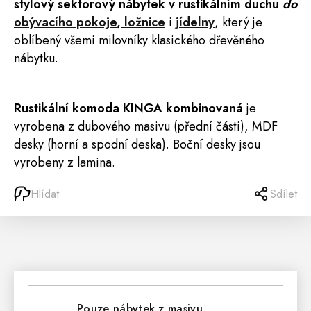
stylový sektorový nábytek v rustikálním duchu
do
obývacího pokoje
,
ložnice
i
jídelny
, který je
oblíbený všemi milovníky klasického dřevěného
nábytku.
Rustikální komoda KINGA kombinovaná
je
vyrobena z dubového masivu (přední části), MDF
desky (horní a spodní deska). Boční desky jsou
vyrobeny z lamina.
Hlídat
Sdílet
Pouze nábytek z masivu