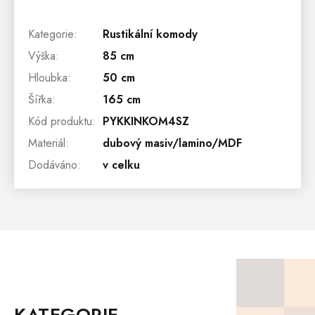
Kategorie
:
Rustikální komody
Výška
:
85 cm
Hloubka
:
50 cm
Šířka
:
165 cm
Kód produktu
:
PYKKINKOM4SZ
Materiál
:
dubový masiv/lamino/MDF
Dodáváno
:
v celku
Z
Á
P