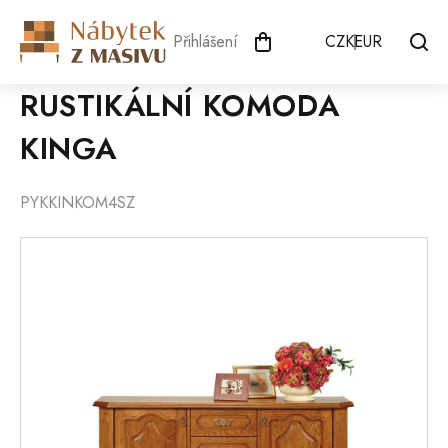
Přejít
na
Přihlášení
CZK
EUR
obsah
RUSTIKÁLNÍ KOMODA
KINGA
PYKKINKOM4SZ