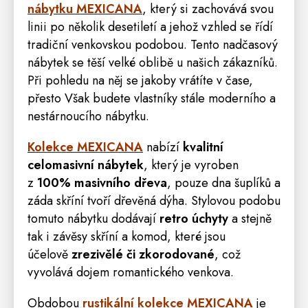
nábytku MEXICANA
,
který si zachovává svou
linii po několik desetiletí a jehož vzhled se řídí
tradiční venkovskou podobou. Tento nadčasový
nábytek se těší velké oblibě u našich zákazníků.
Při pohledu na něj se jakoby vrátíte v čase,
přesto Však budete vlastníky stále moderního a
nestárnoucího nábytku.
Kolekce MEXICANA
nabízí
kvalitní
celomasivní nábytek
, který je vyroben
z
100% masivního dřeva
, pouze dna šuplíků a
záda skříní tvoří dřevěná dýha. Stylovou podobu
tomuto nábytku dodávají
retro
úchyty
a stejně
tak i závěsy skříní a komod, které jsou
účelově
zrezivělé či zkorodované
, což
vyvolává dojem romantického venkova.
Obdobou
rustikální kolekce MEXICANA
je