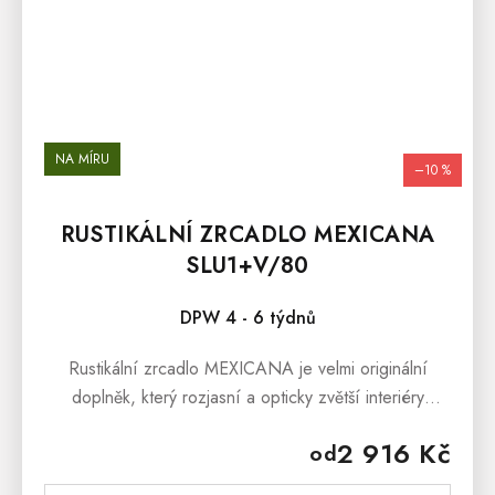
NA MÍRU
–10 %
RUSTIKÁLNÍ ZRCADLO MEXICANA
SLU1+V/80
DPW 4 - 6 týdnů
Rustikální zrcadlo MEXICANA je velmi originální
doplněk, který rozjasní a opticky zvětší interiéry
Vašeho domova. Zrcadlo je vyrobené z borovice a
2 916 Kč
od
ošetřeno přírodním voskem,...