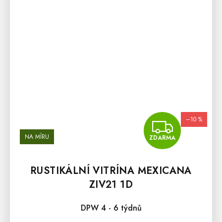
–10 %
ZDA
NA MÍRU
ZDARMA
RUSTIKÁLNÍ VITRÍNA MEXICANA
ZIV21 1D
DPW 4 - 6 týdnů