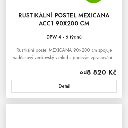
RUSTIKÁLNÍ POSTEL MEXICANA
ACC1 90X200 CM
DPW 4 - 6 týdnů
Rustikální postel MEXICANA 90×200 cm spojuje
nadčasový venkovský vzhled s poctivým zpracováním
z borovicového masivu. Je bytelná, odolná a skvěle se
8 820 Kč
od
hodí do ložnice, pokoje pro...
Detail