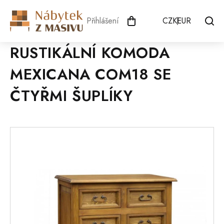
Přejít
na
Přihlášení
CZK
EUR
obsah
RUSTIKÁLNÍ KOMODA
MEXICANA COM18 SE
ČTYŘMI ŠUPLÍKY