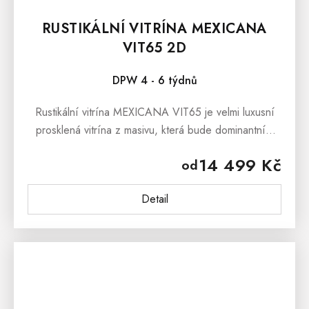
RUSTIKÁLNÍ VITRÍNA MEXICANA
VIT65 2D
DPW 4 - 6 týdnů
Rustikální vitrína MEXICANA VIT65 je velmi luxusní
prosklená vitrína z masivu, která bude dominantním
prvkem v prostorách obývacího pokoje, jídelny i
14 499 Kč
od
pracovny....
Detail