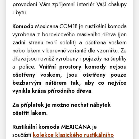
provedení Vám zpříjemní interiér Vaší chalupy
i bytu
Komoda
Mexicana COM18 je
rustikální komoda
vyrobena z borovicového masivního dřeva (jen
zadní stranu tvoří sololit) a ošetřena voskem
nebo lakem v barevné variantě dle vzorníku. Ze
dřeva jsou rovněž vyrobeny i pojezdy na šuplíky
a
police
.
Vnitřní prostory komody nejsou
ošetřeny voskem, jsou ošetřeny pouze
bezbarvým nátěrem tak, aby co nejvíce
vynikla krása přírodního dřeva
.
Za příplatek je možno nechat nábytek
ošetřit lakem.
Rustikální komoda MEXICANA
je
součástí
kolekce klasického rustikálního