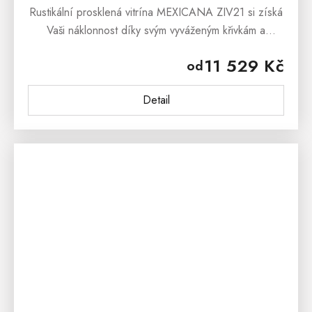
Rustikální prosklená vitrína MEXICANA ZIV21 si získá
Vaši náklonnost díky svým vyváženým křivkám a
bezchybnému zpracovaní. Tato překrásná vitrína
11 529 Kč
od
v rustikálním stylu...
Detail