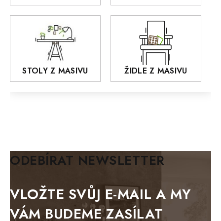
MONET
Praděd
OSLO
AROZZE
STOLY Z MASIVU
ŽIDLE Z MASIVU
MODERN loft
FELIX
MAZE Elite
KLASIK
BIANCA
ODEBÍRAT NEWSLETTER
BLACK VELVET
METAL
VLOŽTE SVŮJ E-MAIL A MY
BELLUNO grafite
VÁM BUDEME ZASÍLAT