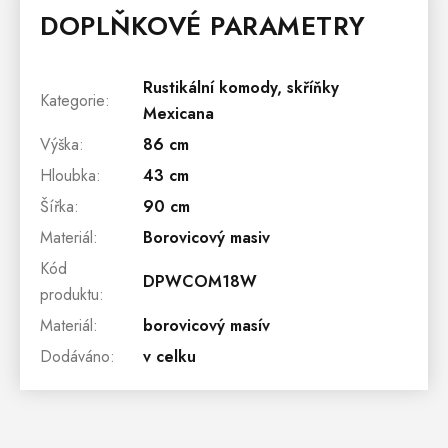
DOPLŇKOVÉ PARAMETRY
Rustikální komody, skříňky
Kategorie
:
Mexicana
Výška
:
86 cm
Hloubka
:
43 cm
Šířka
:
90 cm
Materiál
:
Borovicový masiv
Kód
DPWCOM18W
produktu
:
Materiál
:
borovicový masív
Dodáváno
:
v celku