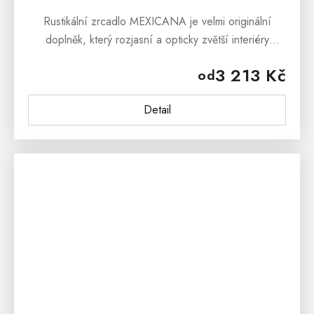
Rustikální zrcadlo MEXICANA je velmi originální
doplněk, který rozjasní a opticky zvětší interiéry
Vašeho domova. Zrcadlo je vyrobené z borovice a
3 213 Kč
od
ošetřeno přírodním voskem nebo...
Detail