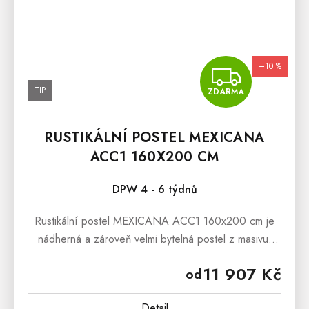
–10 %
ZDA
TIP
ZDARMA
RUSTIKÁLNÍ POSTEL MEXICANA
ACC1 160X200 CM
DPW 4 - 6 týdnů
Rustikální postel MEXICANA ACC1 160x200 cm je
nádherná a zároveň velmi bytelná postel z masivu,
která si dozajista získá Vaši přízeň. Rustikální postel...
11 907 Kč
od
Detail