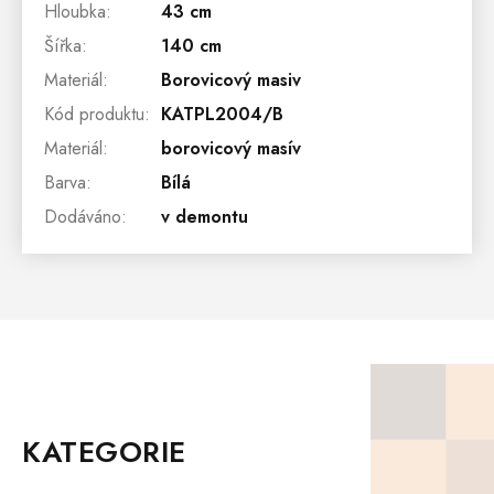
Hloubka
:
43 cm
Šířka
:
140 cm
Materiál
:
Borovicový masiv
Kód produktu
:
KATPL2004/B
Materiál
:
borovicový masív
Barva
:
Bílá
Dodáváno
:
v demontu
Z
Á
P
KATEGORIE
A
T