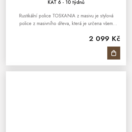
KAT 6 - 10 týdnů
Rustikální police TOSKANIA z masivu je stylová
police z masivního dřeva, která je určena všem
snílkům, kterým přirostl k srdci nábytek z masivu, a
2 099 Kč
kteří milují toskánský...