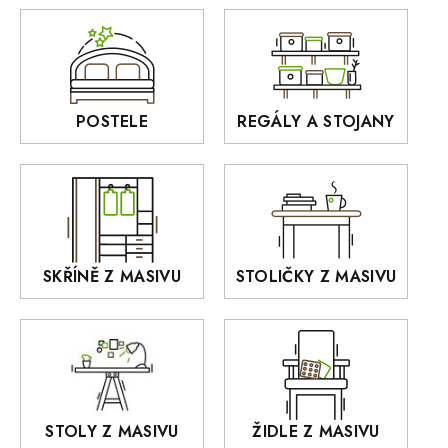
Zrcadla
AUSTIN
Sedací soupravy
BORA
Interiérové osvětlení
BELLUNO Elegante
Rošty z masivu
POSTELE
REGÁLY A STOJANY
GIALO
Akce
DEJA
OLD STYLE
KANSAS
RETRO
SKŘÍNĚ Z MASIVU
STOLIČKY Z MASIVU
MONET
Praděd
OSLO
AROZZE
STOLY Z MASIVU
ŽIDLE Z MASIVU