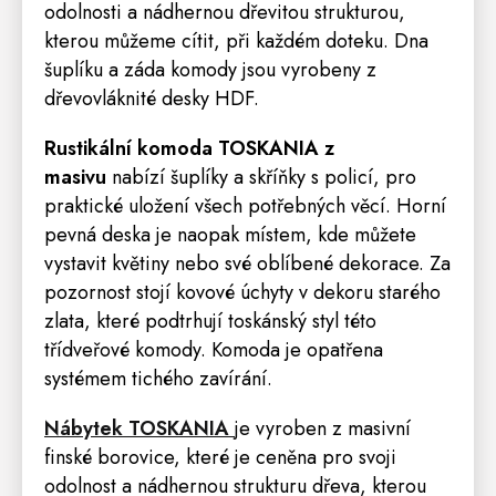
odolnosti a nádhernou dřevitou strukturou,
kterou můžeme cítit, při každém doteku. Dna
šuplíku a záda komody jsou vyrobeny z
dřevovláknité desky HDF.
Rustikální komoda TOSKANIA z
masivu
nabízí šuplíky a skříňky s policí, pro
praktické uložení všech potřebných věcí. Horní
pevná deska je naopak místem, kde můžete
vystavit květiny nebo své oblíbené dekorace. Za
pozornost stojí kovové úchyty v dekoru starého
zlata, které podtrhují toskánský styl této
třídveřové komody. Komoda je opatřena
systémem tichého zavírání.
Nábytek TOSKANIA
je vyroben z masivní
finské borovice, které je ceněna pro svoji
odolnost a nádhernou strukturu dřeva, kterou