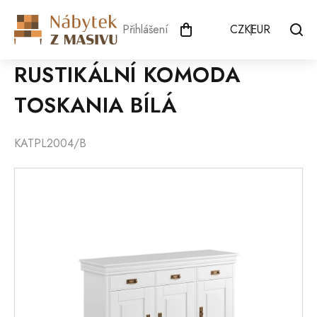
Přejít
na
Přihlášení
CZK
EUR
obsah
RUSTIKÁLNÍ KOMODA
TOSKANIA BÍLÁ
KATPL2004/B