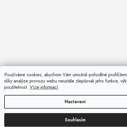
Používáme cookies, abychom Vám umožnili pohodlné prohlížen
Nevíte si ra
díky analýze provozu webu neustále zlepšovali jeho funkce, vý
Rádi vám pora
použitelnost.
Více informací
Zavolat n
Nastavení
Kontaktní fo
Souhlasím