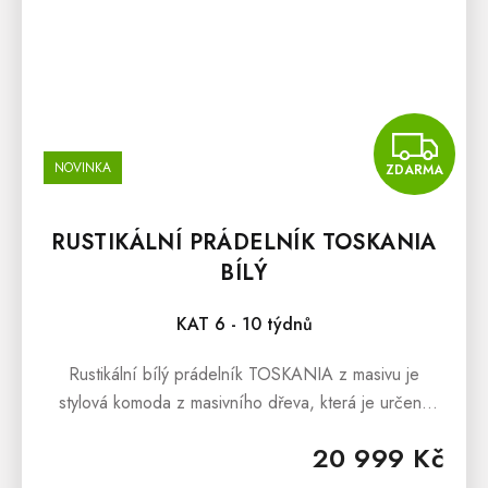
Z
NOVINKA
ZDARMA
RUSTIKÁLNÍ PRÁDELNÍK TOSKANIA
BÍLÝ
KAT 6 - 10 týdnů
Rustikální bílý prádelník TOSKANIA z masivu je
stylová komoda z masivního dřeva, která je určena
všem snílkům, kterým přirostl k srdci nábytek z masivu,
20 999 Kč
a kteří milují toskánský...