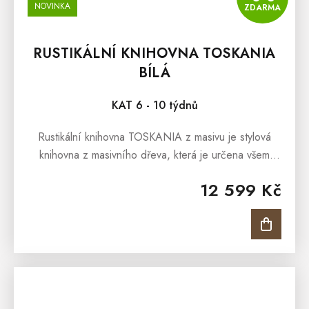
NOVINKA
ZDARMA
RUSTIKÁLNÍ KNIHOVNA TOSKANIA
BÍLÁ
KAT 6 - 10 týdnů
Rustikální knihovna TOSKANIA z masivu je stylová
knihovna z masivního dřeva, která je určena všem
snílkům, kterým přirostl k srdci kvalitní nábytek z
12 599 Kč
masivu, a kteří milují...