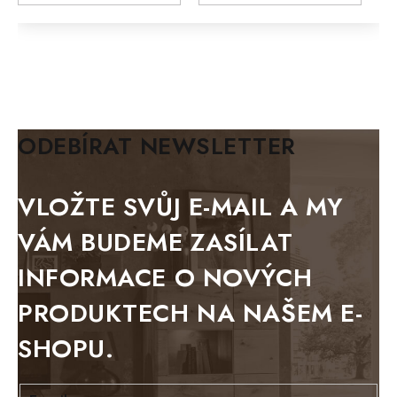
MODERN loft
FELIX
MAZE Elite
KLASIK
BIANCA
ODEBÍRAT NEWSLETTER
BLACK VELVET
METAL
VLOŽTE SVŮJ E-MAIL A MY
BELLUNO grafite
VÁM BUDEME ZASÍLAT
WESTERN
INFORMACE O NOVÝCH
BERLIN
PRODUKTECH NA NAŠEM E-
KOLMAR
SHOPU.
TOSKANIA
LOUISIANA