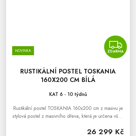
Z
NOVINKA
ZDARMA
RUSTIKÁLNÍ POSTEL TOSKANIA
160X200 CM BÍLÁ
KAT 6 - 10 týdnů
Rustikální postel TOSKANIA 160x200 cm z masivu je
stylová postel z masivního dřeva, která je určena všem
snílkům, kterým přirostl k srdci nábytek z masivu, a
26 299 Kč
kteří milují...