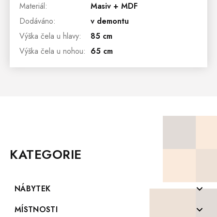
Materiál
:
Masiv + MDF
Dodáváno
:
v demontu
Výška čela u hlavy
:
85 cm
Výška čela u nohou
:
65 cm
Z
Á
P
KATEGORIE
A
T
Í
NÁBYTEK
Komody z masivu
MÍSTNOSTI