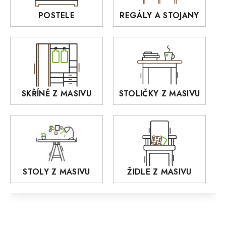
Rošty z masivu
POSTELE
REGÁLY A STOJANY
GIALO
Akce
DEJA
OLD STYLE
KANSAS
RETRO
SKŘÍNĚ Z MASIVU
STOLIČKY Z MASIVU
MONET
Praděd
OSLO
AROZZE
STOLY Z MASIVU
ŽIDLE Z MASIVU
MODERN loft
FELIX
MAZE Elite