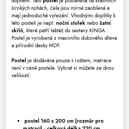
dojmem. Tato
postel
je postavená na kvalitních
širokých nohách, čela jsou mírně zaoblená a
mají jednoduché vyřezání. Vhodnými doplňky k
této posteli je např.
noční stolek
nebo
šatní
skříň
, které patří taktéž do sestavy KINGA .
Postel je vyrobená z masivního dubového dřeva
a přírodní desky MDF.
Postel
je dodávána pouze s roštem,
matrace
není v ceně postele. Vybrat si můžete ze dvou
velikostí.
postel 160 x 200 cm (rozměr pro
matraci) - celková délka 220 cm,