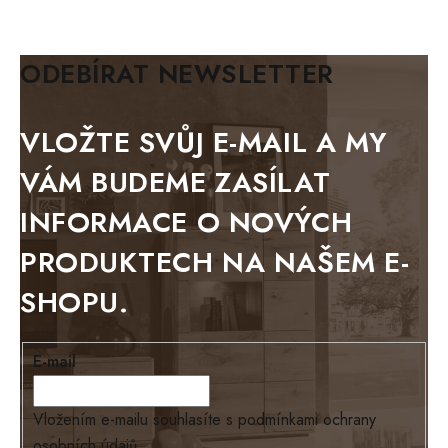
KLASIK
BIANCA
ODEBÍRAT NEWSLETTER
BLACK VELVET
METAL
VLOŽTE SVŮJ E-MAIL A MY
BELLUNO grafite
VÁM BUDEME ZASÍLAT
WESTERN
INFORMACE O NOVÝCH
BERLIN
PRODUKTECH NA NAŠEM E-
KOLMAR
SHOPU.
TOSKANIA
LOUISIANA
E-mail
Tello
Loriano
Vložením e-mailu souhlasíte s
podmínkami ochrany
osobních údajů