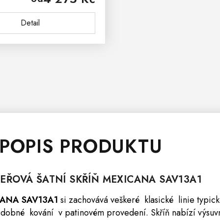
i, které chcete mít u...
Detail
 POPIS PRODUKTU
VEŘOVÁ ŠATNÍ
SKŘÍŇ
MEXICANA
SAV13A1
ICANA SAV13A1
si zachovává veškeré klasické linie typick
zdobné kování v patinovém provedení.
Skříň
nabízí výsuvn