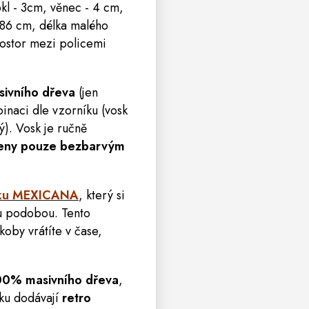
okl - 3cm, věnec - 4 cm,
- 86 cm, délka malého
rostor mezi policemi
ivního dřeva
(jen
inaci dle vzorníku (vosk
). Vosk je ručně
třeny pouze bezbarvým
ytku MEXICANA
,
který si
kou podobou. Tento
koby vrátíte v čase,
00% masivního dřeva
,
ku dodávají
retro