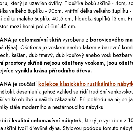
ru, který je uzavřen dvířky. Tloušťka boků skříně - 4cm, s
élka velkého šuplíku - 90cm, vnitřní délka velkého šuplíku 
řní délka malého šuplíku 40,5 cm, hloubka šuplíků 13 cm. P
stor mezi horní policí činí 45 cm.
CANA
je
celomasívní skříň
vyrobena z
borovicového mas
ěná dýha). Ošetřena je voskem anebo lakem v barevné komb
ech, kaštan, dub tmavý, dub kouřový anebo vosk bezbarvý
řní prostory skříně nejsou ošetřeny voskem, jsou oše
ejvíce vynikla krása přírodního dřeva
.
ICANA
je součástí
kolekce klasického rustikálního náb
několik desetiletí a jehož vzhled se řídí tradiční venkovs
í velké oblibě u našich zákazníků. Při pohledu na něj se ja
tníky stále moderního a nestárnoucího nábytku.
abízí
kvalitní celomasívní nábytek
, který je vyroben z
1
a skříní tvoří dřevěná dýha. Stylovou podobu tomuto nábyt