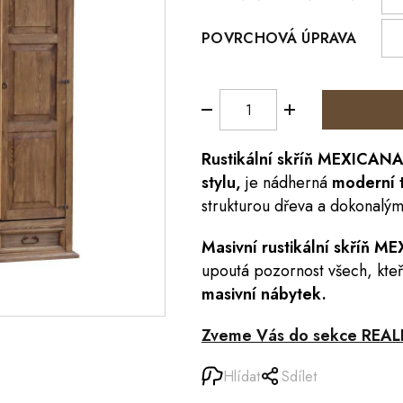
POVRCHOVÁ ÚPRAVA
Rustikální
skříň
MEXICAN
stylu,
je nádherná
moderní t
strukturou dřeva a dokonalý
Masivní rustikální skříň 
upoutá pozornost všech, kteř
masivní nábytek.
Zveme Vás do sekce REAL
Hlídat
Sdílet