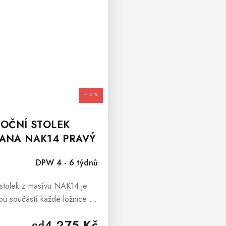
–10 %
OD
OČNÍ STOLEK
ANA NAK14 PRAVÝ
DPW 4 - 6 týdnů
stolek z masívu NAK14 je
u součástí každé ložnice i
ého pokoje. Noční stolek
4 275 Kč
od
í jako praktická komoda na