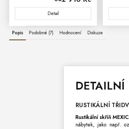
ošetřeno přírodním voskem,...
věc
Detail
Popis
Podobné (7)
Hodnocení
Diskuze
DETAILNÍ
RUSTIKÁLNÍ TŘID
Rustikální skříň MEX
nábytek, jako např. o