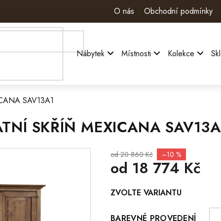
O nás
Obchodní podmínky
Nábytek
Místnosti
Kolekce
Sk
MEXICANA SAV13A1
ATNÍ SKŘÍŇ MEXICANA SAV13A
od 20 860 Kč
–10 %
od
18 774 Kč
Měrná
ZVOLTE VARIANTU
cena:
BAREVNÉ PROVEDENÍ