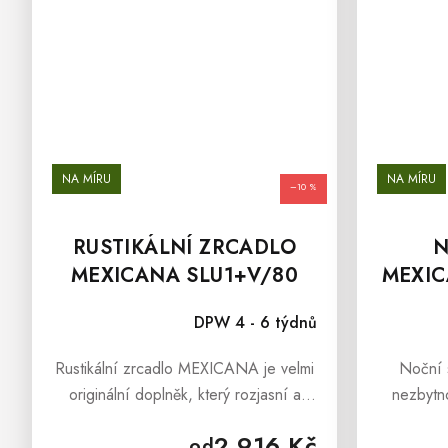
NA MÍRU
NA MÍRU
–10 %
OD
AŽ
RUSTIKÁLNÍ ZRCADLO
N
MEXICANA SLU1+V/80
MEXIC
DPW 4 - 6 týdnů
Rustikální zrcadlo MEXICANA je velmi
Noční 
originální doplněk, který rozjasní a
nezbytno
opticky zvětší interiéry Vašeho domova.
dětsk
2 916 Kč
od
Zrcadlo je vyrobené z borovice a
poslouž