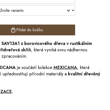
Přidat do košíku
A
SAV13A1 z borovicového dřeva v rustikálním
řidveřová skříň
, která vyniká svou nádhernou
m zpracováním.
MEXICANA
je součástí kolekce
MEXICANA
,
která
í upřednostňují přírodní materiály a
kvalitní dřevěný
IZACE
.