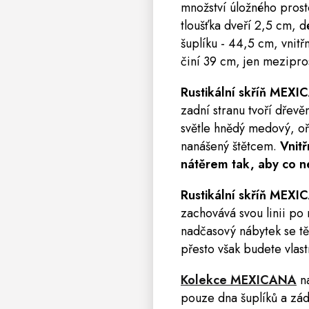
množství úložného prosto
tloušťka dveří 2,5 cm, d
šuplíku - 44,5 cm, vnit
činí 39 cm, jen mezipro
Rustikální skříň
MEXI
zadní stranu tvoří dřev
světle hnědý medový, oř
nanášený štětcem.
Vnit
nátěrem tak, aby co n
Rustikální skříň MEX
zachovává svou linii po 
nadčasový nábytek se těš
přesto však budete vlas
Kolekce MEXICANA
n
pouze dna šuplíků a zád