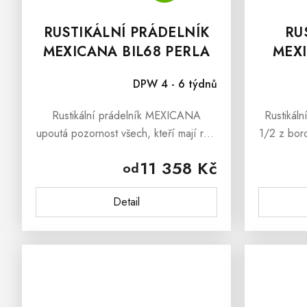
RUSTIKÁLNÍ PRÁDELNÍK
RU
MEXICANA BIL68 PERLA
MEXI
GOLD
DPW 4 - 6 týdnů
Rustikální prádelník MEXICANA
Rustikál
upoutá pozornost všech, kteří mají rádi
1/2 z boro
kvalitní dřevěný masivní nábytek s
stylu, je 
11 358 Kč
od
prvky venkovského stylu. Nábytek
vyniká 
MEXICANA Vám dokáže, že
d
Detail
nábytek...