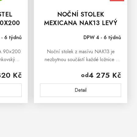
STEL
NOČNÍ STOLEK
90X200
MEXICANA NAK13 LEVÝ
- 6 týdnů
DPW 4 - 6 týdnů
NA 90×200
Noční stolek z masívu NAK13 je
nkovský
nezbytnou součástí každé ložnice i
váním z
dětského pokoje. Noční stolek
820 Kč
4 275 Kč
od
bytelná,
poslouží jako praktická komoda na
 ložnice,
věci, které chcete mít u...
Detail