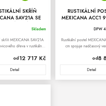
STIKÁLNÍ SKŘÍŇ
RUSTIKÁLNÍ PO
CANA SAV21A SE
MEXICANA ACC1 
ŠATNÍ TYČÍ
CM
Skladem
DPW 4 
ní skříň MEXICANA SAV21A
Rustikální postel MEXICA
vicového dřeva v rustikálním
cm spojuje nadčasový ve
nádherná moderní skříň, která
vzhled s poctivým zpraco
12 717 Kč
8 
od
od
svou nádhernou strukturou
borovicového masivu. Je 
řeva a dokonalým...
odolná a skvěle se hodí do
Detail
Detail
pokoje pro...