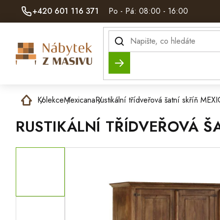
Přejít
+420 601 116 371
Po - Pá: 08:00 - 16:00
na
obsah
Hledat
Domů
Kolekce
Mexicana
Rustikální třídveřová šatní skříň 
RUSTIKÁLNÍ TŘÍDVEŘOVÁ Š