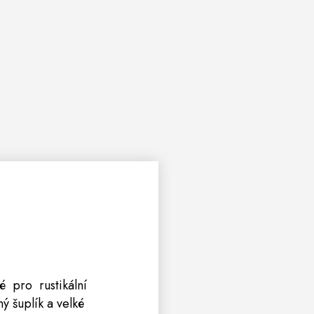
é pro rustikální
ý šuplík a velké