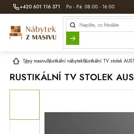
Přejít
+420 601 116 371
Po - Pá: 08:00 - 16:00
na
obsah
Hledat
Domů
Typy masivu
Rustikální nábytek
Rustikální TV stolek 
RUSTIKÁLNÍ TV STOLEK A