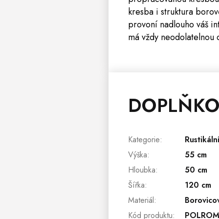
kresba i struktura boro
provoní nadlouho váš in
má vždy neodolatelnou c
DOPLŇKO
Kategorie
:
Rustikáln
Výška
:
55 cm
Hloubka
:
50 cm
Šířka
:
120 cm
Materiál
:
Borovico
Kód produktu
:
POLRO