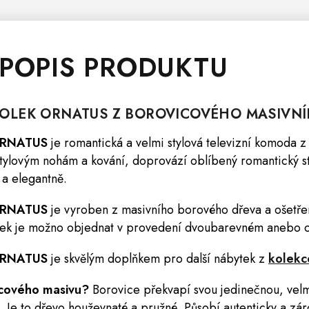
 POPIS PRODUKTU
TOLEK ORNATUS
Z BOROVICOVÉHO MASIVNÍ
 ORNATUS
je romantická a velmi stylová televizní
komoda
z 
ylovým nohám a kování, doprovází oblíbený romantický sty
a elegantně.
 ORNATUS
je vyroben z masivního borového dřeva a ošetře
tolek je možno objednat v provedení dvoubarevném anebo 
 ORNATUS
je skvělým doplňkem pro další nábytek z
kolek
icového masivu?
Borovice překvapí svou jedinečnou, velm
 Je to dřevo houževnaté a pružné. Působí autenticky a zá