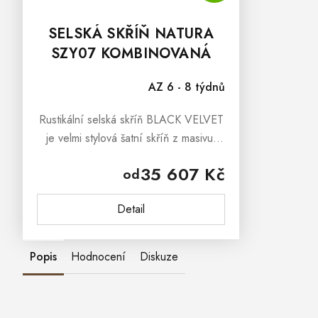
SELSKÁ SKŘÍŇ NATURA
SZY07 KOMBINOVANÁ
AZ 6 - 8 týdnů
Rustikální selská skříň BLACK VELVET
je velmi stylová šatní skříň z masivu,
která Vás určitě ohromí svoji netradiční
35 607 Kč
od
podobou a kvalitním provedením.
Rustikální selská skříň...
Detail
Popis
Hodnocení
Diskuze