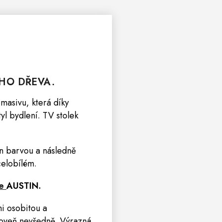
HO DŘEVA.
masivu, která díky
l bydlení. TV stolek
n barvou a následně
celobílém.
ce
AUSTIN
.
i osobitou a
roveň nevšedně. Výrazná