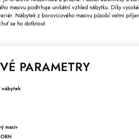
vého masivu podtrhuje unikátní vzhled nábytku. Díky vysok
teriér. Nábytek z borovicového masivu působí velmi příj
huť se ho dotknout.
VÉ PARAMETRY
í nábytek
vý masiv
MORN