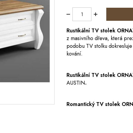
Rustikální TV stolek ORN
z masivního dřeva, která pr
podobu TV stolku dokresluje 
kování.
Rustikální TV stolek ORN
AUSTIN
.
Romantický TV stolek OR