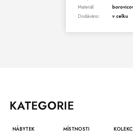
Materiál
:
borovico
Dodáváno
:
v celku
Z
Přeskočit
KATEGORIE
Á
kategorie
P
A
T
NÁBYTEK
MÍSTNOSTI
KOLEKC
Í