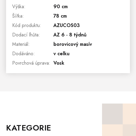
Výška
:
90 cm
Šířka
:
78 cm
Kód produktu
:
AZUCOS03
Dodací lhůta
:
AZ 6 - 8 týdnů
Materiál
:
borovicový masív
Dodáváno
:
v celku
Povrchová úprava
:
Vosk
Z
Á
P
KATEGORIE
A