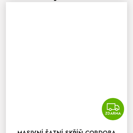
Z
ZDARMA