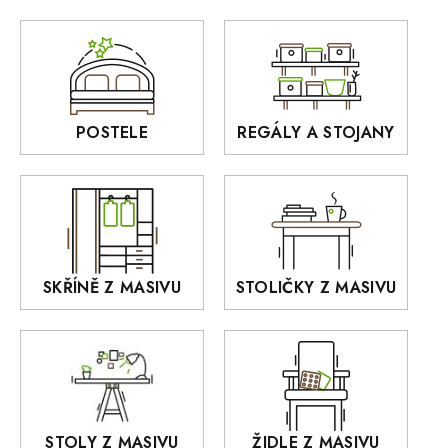
Zrcadla
AUSTIN
Sedací soupravy
BORA
Interiérové osvětlení
BELLUNO Elegante
Rošty z masivu
POSTELE
REGÁLY A STOJANY
GIALO
Akce
DEJA
OLD STYLE
KANSAS
RETRO
SKŘÍNĚ Z MASIVU
STOLIČKY Z MASIVU
MONET
Praděd
OSLO
AROZZE
STOLY Z MASIVU
ŽIDLE Z MASIVU