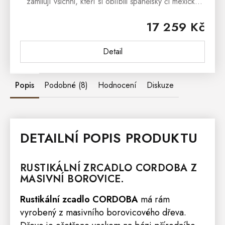
zamilují všichni, kteří si oblíbili španělský či mexický
nábytek a jeho rustikální linie.Komoda CORDOBA 03
17 259 Kč
je vhodná do všech...
Detail
Popis
Podobné (8)
Hodnocení
Diskuze
DETAILNÍ POPIS PRODUKTU
RUSTIKÁLNÍ
ZRCADLO
CORDOBA
Z
MASIVNÍ BOROVICE.
Rustikální zcadlo CORDOBA
má rám
vyrobený z masivního borovicového dřeva.