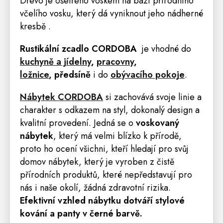
Dřevo je ošetřeno voskem na bázi přírodního
včelího vosku, který dá vyniknout jeho nádherné
kresbě .
Rustikální zcadlo CORDOBA
je vhodné do
kuchyně a jídelny
,
pracovny
,
ložnice
,
předsíně
i do
obývacího pokoje
.
Nábytek
CORDOBA
si zachovává svoje linie a
charakter s odkazem na styl, dokonalý design a
kvalitní provedení. Jedná se o
voskovaný
nábytek
, který má velmi blízko k přírodě,
proto ho ocení všichni, kteří hledají pro svůj
domov nábytek, který je vyroben z čistě
přírodních produktů, které nepředstavují pro
nás i naše okolí, žádná zdravotní rizika.
E
fektivní vzhled nábytku dotváří stylové
kování a panty v černé barvě.