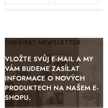
MODERN loft
FELIX
MAZE Elite
KLASIK
BIANCA
ODEBÍRAT NEWSLETTER
BLACK VELVET
METAL
VLOŽTE SVŮJ E-MAIL A MY
BELLUNO grafite
VÁM BUDEME ZASÍLAT
WESTERN
INFORMACE O NOVÝCH
BERLIN
PRODUKTECH NA NAŠEM E-
KOLMAR
SHOPU.
TOSKANIA
LOUISIANA