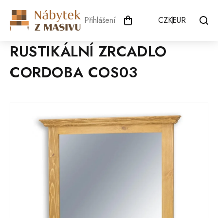
Přejít
na
Přihlášení
CZK
EUR
obsah
RUSTIKÁLNÍ ZRCADLO
CORDOBA COS03