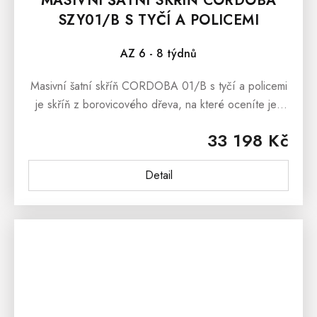
MASIVNÍ ŠATNÍ SKŘÍŇ CORDOBA
SZY01/B S TYČÍ A POLICEMI
AZ 6 - 8 týdnů
Masivní šatní skříň CORDOBA 01/B s tyčí a policemi
je skříň z borovicového dřeva, na které oceníte její
dominantní a nenahraditelný styl.Masivní šatní skříň
33 198 Kč
CORDOBA 01/B v...
Detail