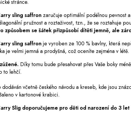
hické stránce.
arry sling saffron
zaručuje optimální podélnou pevnost a 
agonální pružnost a roztaživost, tzn., že se roztahuje pou
o způsobem se šátek přizpůsobí dítěti jemně, ale zár
arry sling saffron
je vyroben ze 100 % bavlny, která nep
átka je velmi jemná a prodyšná, což oceníte zejména v létě.
 zúžené.
Díky tomu bude přesahovat přes Vaše boky méně 
 to lehčí.
e dodáván včetně českého návodu a kreseb, kde jsou znáz
Baleno v kartonové krabici.
arry Slig doporučujeme pro děti od narození do 3 let 