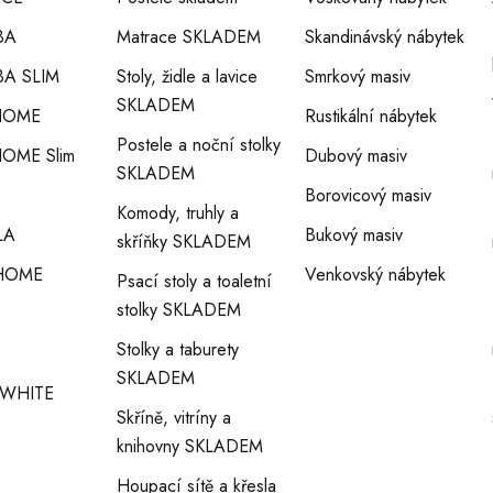
BA
Matrace SKLADEM
Skandinávský nábytek
A SLIM
Stoly, židle a lavice
Smrkový masiv
SKLADEM
HOME
Rustikální nábytek
Postele a noční stolky
OME Slim
Dubový masiv
SKLADEM
Borovicový masiv
Komody, truhly a
LA
Bukový masiv
skříňky SKLADEM
HOME
Venkovský nábytek
Psací stoly a toaletní
stolky SKLADEM
Stolky a taburety
SKLADEM
WHITE
Skříně, vitríny a
knihovny SKLADEM
Houpací sítě a křesla