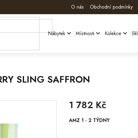
O nás
Obchodní podmínky
Nábytek
Místnosti
Kolekce
Sk
RRY SLING SAFFRON
1 782 Kč
Měrná
AMZ 1 - 2 TÝDNY
cena: