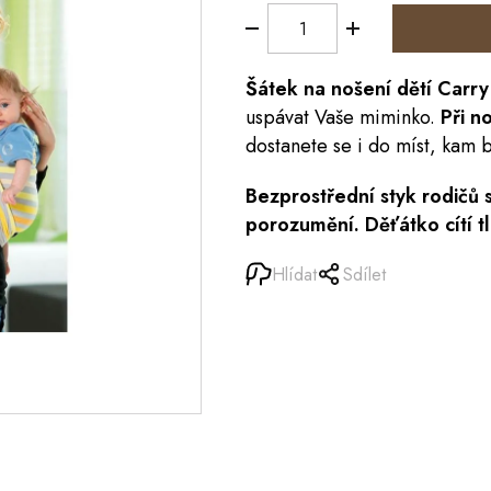
Šátek na nošení dětí Carry 
uspávat Vaše miminko.
Při n
dostanete se i do míst, kam b
Bezprostřední styk rodičů
porozumění. Děťátko cítí t
Hlídat
Sdílet