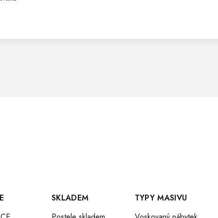
E
SKLADEM
TYPY MASIVU
CE
Postele skladem
Voskovaný nábytek