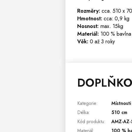
Rozměry:
cca. 510 x 7
Hmotnost:
cca: 0,9 kg
Nosnost:
max. 15kg
Materiál:
100 % bavlna 
Věk:
0 až 3 roky
DOPLŇKO
Kategorie
:
Místnosti
Délka
:
510 cm
Kód produktu
:
AMZ-AZ-
Materiál
:
100 % ba