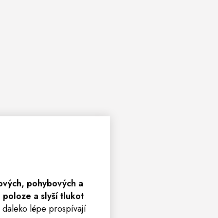
tových, pohybových a
poloze a slyší tlukot
 daleko lépe prospívají