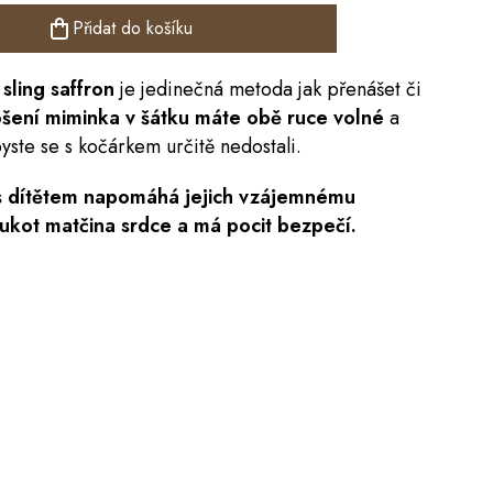
Přidat do košíku
sling saffron
je jedinečná metoda jak přenášet či
ošení miminka v šátku máte obě ruce volné
a
yste se s kočárkem určitě nedostali.
 s dítětem napomáhá jejich vzájemnému
lukot matčina srdce a má pocit bezpečí.