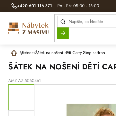
Přejít
+420 601 116 371
Po - Pá: 08:00 - 16:00
na
obsah
Hledat
Domů
Místnosti
Šátek na nošení dětí Carry Sling saffron
ŠÁTEK NA NOŠENÍ DĚTÍ CA
AMZ-AZ-5060461