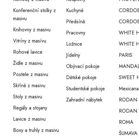
Konferenční stolky z
Kuchyně
CORDO
masivu
Předsíně
CORDOB
Knihovny z masivu
Pracovny
WHITE 
Vitríny z masívu
Ložnice
WHITE H
Rohové lavice
Jídelny
PARIS
Židle z masivu
Obývací pokoje
MANDA
Postele z masivu
Dětské pokoje
SWEET 
Skříně z masivu
Studentské pokoje
Mexicana
Stoly z masivu
Zahradní nábytek
RODAN
Regály a stojany
RODAN 
Lavice z masivu
ROMA
Boxy a truhly z masivu
ŠUMAVA