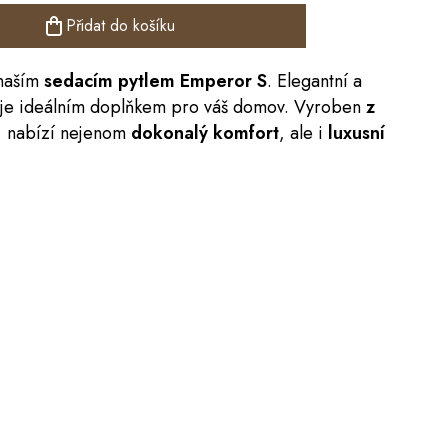
Přidat do košíku
 naším
sedacím pytlem Emperor S
. Elegantní a
l je ideálním doplňkem pro váš domov. Vyroben
z
, nabízí nejenom
dokonalý komfort
, ale i
luxusní