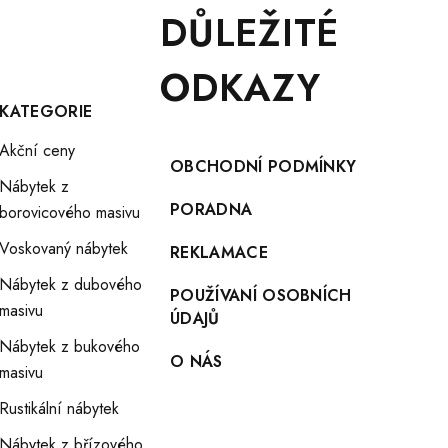
DŮLEŽITÉ
ODKAZY
KATEGORIE
Akční ceny
OBCHODNÍ PODMÍNKY
Nábytek z
PORADNA
borovicového masivu
Voskovaný nábytek
REKLAMACE
Nábytek z dubového
POUŽÍVANÍ OSOBNÍCH
masivu
ÚDAJŮ
Nábytek z bukového
O NÁS
masivu
Rustikální nábytek
Nábytek z břízového