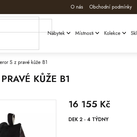
O nás
Obchodní podmínky
Nábytek
Místnosti
Kolekce
Sk
eror S z pravé kůže B1
 PRAVÉ KŮŽE B1
16 155 Kč
Měrná
DEK 2 - 4 TÝDNY
cena: