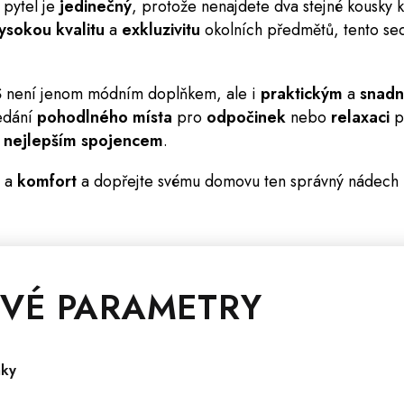
 pytel je
jedinečný
, protože nenajdete dva stejné kousky 
ysokou kvalitu
a
exkluzivitu
okolních předmětů, tento seda
S
není jenom módním doplňkem, ale i
praktickým
a
snadn
ledání
pohodlného místa
pro
odpočinek
nebo
relaxaci
p
m
nejlepším spojencem
.
a
komfort
a dopřejte svému domovu ten správný nádech
VÉ PARAMETRY
aky