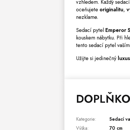
vzhledem. Každý sedací
oceňujete
originalitu
,
v
nezklame.
Sedací pytel
Emperor 
kouskem nábytku. Při h
tento sedací pytel vaší
Užijte si jedinečný
luxus
DOPLŇKO
Kategorie
:
Sedací v
Výška
:
70 cm