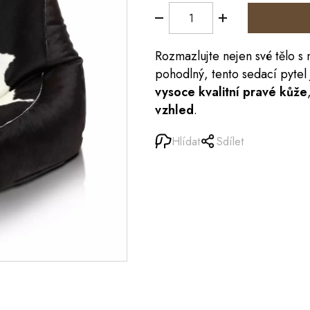
Rozmazlujte nejen své tělo s
pohodlný, tento sedací pyte
vysoce kvalitní pravé kůže
vzhled
.
Hlídat
Sdílet