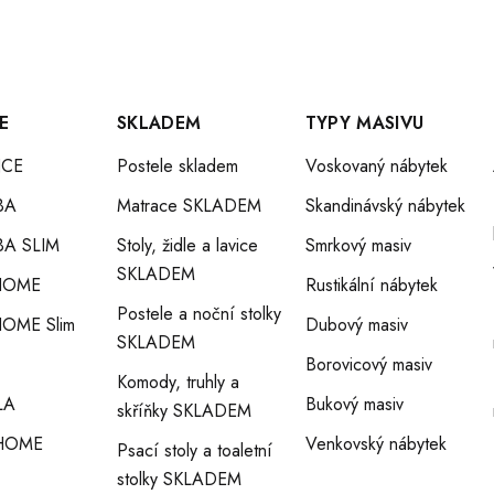
E
SKLADEM
TYPY MASIVU
CE
Postele skladem
Voskovaný nábytek
BA
Matrace SKLADEM
Skandinávský nábytek
A SLIM
Stoly, židle a lavice
Smrkový masiv
SKLADEM
HOME
Rustikální nábytek
Postele a noční stolky
OME Slim
Dubový masiv
SKLADEM
Borovicový masiv
Komody, truhly a
LA
Bukový masiv
skříňky SKLADEM
HOME
Venkovský nábytek
Psací stoly a toaletní
stolky SKLADEM