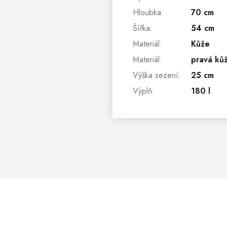
Hloubka
:
70 cm
Šířka
:
54 cm
Materiál
:
Kůže
Materiál
:
pravá ků
Výška sezení
:
25 cm
Výplň
:
180 l