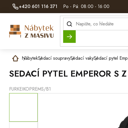
Přejít
+420 601 116 371
Po - Pá: 08:00 - 16:00
na
obsah
Hledat
Domů
Nábytek
Sedací soupravy
Sedací vaky
Sedací pytel Emp
SEDACÍ PYTEL EMPEROR S Z
FURKEIKOPREMS/B1