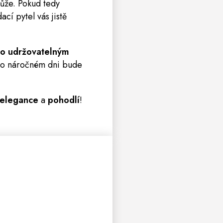
kůže. Pokud tedy
cí pytel vás jistě
o udržovatelným
o náročném dni bude
elegance
a
pohodlí
!