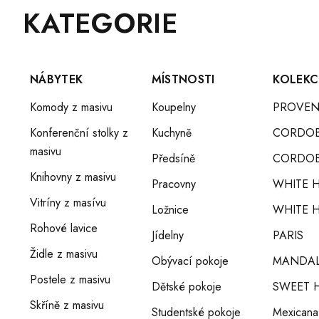
Z
Přeskočit
KATEGORIE
Á
kategorie
P
A
T
NÁBYTEK
MÍSTNOSTI
KOLEKC
Í
Komody z masivu
Koupelny
PROVEN
Konferenční stolky z
Kuchyně
CORDO
masivu
Předsíně
CORDOB
Knihovny z masivu
Pracovny
WHITE 
Vitríny z masívu
Ložnice
WHITE H
Rohové lavice
Jídelny
PARIS
Židle z masivu
Obývací pokoje
MANDA
Postele z masivu
Dětské pokoje
SWEET 
Skříně z masivu
Studentské pokoje
Mexicana