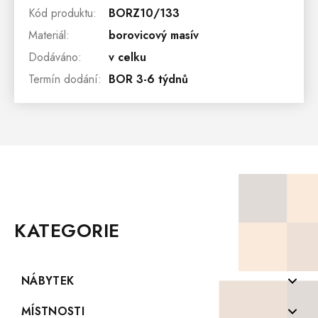
Kód produktu
:
BORZ10/133
Materiál
:
borovicový masív
Dodáváno
:
v celku
Termín dodání
:
BOR 3-6 týdnů
Z
Á
P
KATEGORIE
A
T
Í
NÁBYTEK
Komody z masivu
MÍSTNOSTI