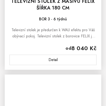
TELEVIZNÍ STOLEK Z MASIVU FELIX
ŠÍŘKA 180 CM
BOR 3 - 6 týdnů
Televizní stolek je předurčen k WAU efektu pro Váš
obývací pokoj. Televizní stolek z borovice FELIX je
moderní nábytek, který svým vzhledem vnáší mezi
8 040 Kč
od
nábytek z masivu...
Detail