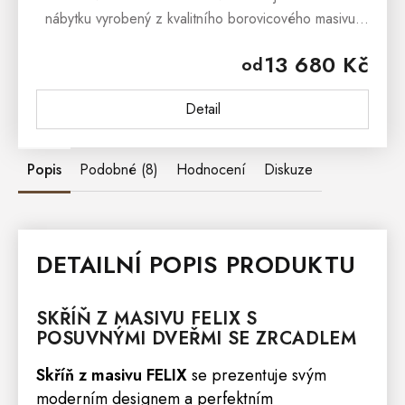
nábytku vyrobený z kvalitního borovicového masivu,
který zaujme originálním řešením a nadčasovým
13 680 Kč
od
vzhledem vhodným do současných...
Detail
Popis
Podobné (8)
Hodnocení
Diskuze
DETAILNÍ POPIS PRODUKTU
SKŘÍŇ
Z MASIVU
FELIX
S
POSUVNÝMI DVEŘMI SE ZRCADLEM
Skříň z masivu
FELIX
se prezentuje svým
moderním designem a perfektním