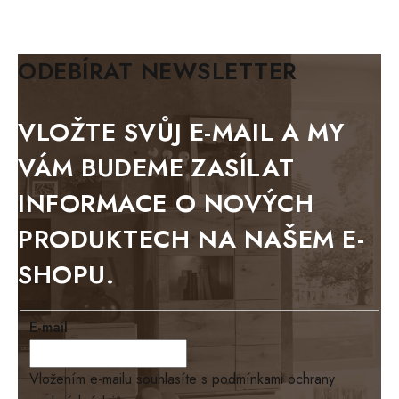
KLASIK
BIANCA
ODEBÍRAT NEWSLETTER
BLACK VELVET
METAL
VLOŽTE SVŮJ E-MAIL A MY
BELLUNO grafite
VÁM BUDEME ZASÍLAT
WESTERN
INFORMACE O NOVÝCH
BERLIN
PRODUKTECH NA NAŠEM E-
KOLMAR
SHOPU.
TOSKANIA
LOUISIANA
E-mail
Tello
Loriano
Vložením e-mailu souhlasíte s
podmínkami ochrany