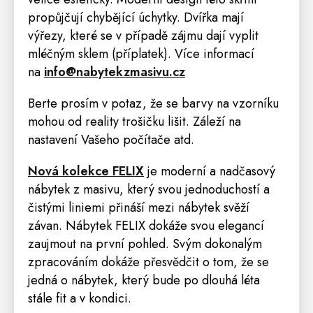
propůjčují chybějící úchytky. Dvířka mají
výřezy, které se v případě zájmu dají vyplit
mléčným sklem
(příplatek). Více informací
na
info@nabytekzmasivu.cz
Berte prosím v potaz, že se barvy na vzorníku
mohou od reality trošičku lišit. Záleží na
nastavení Vašeho počítače atd.
Nová kolekce FELIX
je moderní a nadčasový
nábytek z masivu, který svou jednoduchostí a
čistými liniemi přináší mezi nábytek svěží
závan. Nábytek FELIX dokáže svou elegancí
zaujmout na první pohled. Svým dokonalým
zpracováním dokáže přesvědčit o tom, že se
jedná o nábytek, který bude po dlouhá léta
stále fit a v kondici.