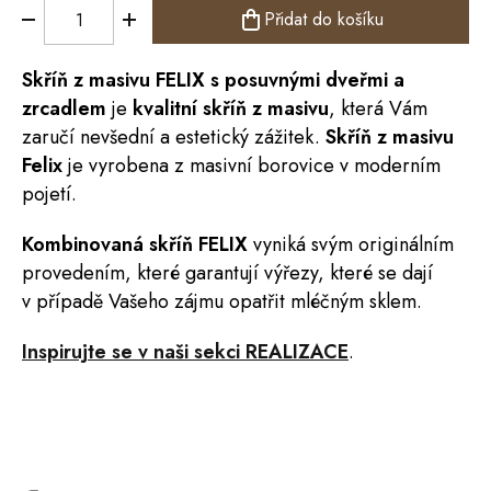
Přidat do košíku
Skříň
z masivu
FELIX
s posuvnými dveřmi a
zrcadlem
je
kvalitní skříň z masivu
, která Vám
zaručí nevšední a estetický zážitek.
S
kříň z masivu
Felix
je vyrobena z masivní borovice v moderním
pojetí.
Kombinovaná skříň FELIX
vyniká svým originálním
provedením, které garantují výřezy, které se dají
v případě Vašeho zájmu opatřit mléčným sklem.
Inspirujte se v naši sekci REALIZACE
.