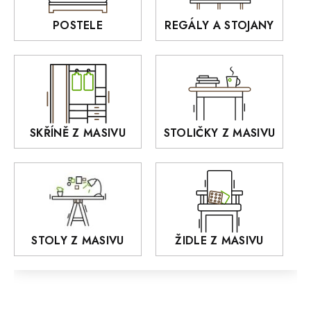
BELLUNO Elegante
Rošty z masivu
POSTELE
REGÁLY A STOJANY
GIALO
Akce
DEJA
OLD STYLE
KANSAS
RETRO
SKŘÍNĚ Z MASIVU
STOLIČKY Z MASIVU
MONET
Praděd
OSLO
AROZZE
STOLY Z MASIVU
ŽIDLE Z MASIVU
MODERN loft
FELIX
MAZE Elite