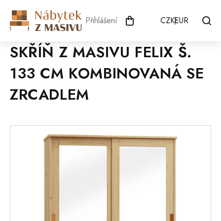
Přejít
na
Přihlášení
CZK
EUR
obsah
SKŘÍŇ Z MASIVU FELIX Š.
133 CM KOMBINOVANÁ SE
ZRCADLEM