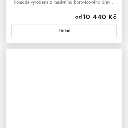
komoda vyrobena z masivního borovicového dřeva,
která dokáže upoutat svým originálním provedením a
10 440 Kč
od
nadčasovým vzhledem....
Detail