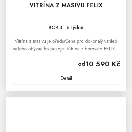
VITRÍNA Z MASIVU FELIX
BOR 3 - 6 týdnů
Vitrína z masivu je předurčena pro dokonalý vzhled
Vašeho obývacího pokoje. Vitrína z borovice FELIX je
moderní nábytek, který svým vzhledem vnáší mezi
10 590 Kč
od
nábytek z masivu...
Detail