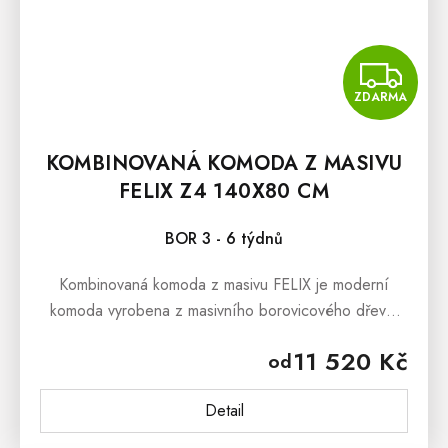
Z
ZDARMA
KOMBINOVANÁ KOMODA Z MASIVU
FELIX Z4 140X80 CM
BOR 3 - 6 týdnů
Kombinovaná komoda z masivu FELIX je moderní
komoda vyrobena z masivního borovicového dřeva,
která dokáže upoutat svým originálním provedením a
11 520 Kč
od
nadčasovým vzhledem....
Detail