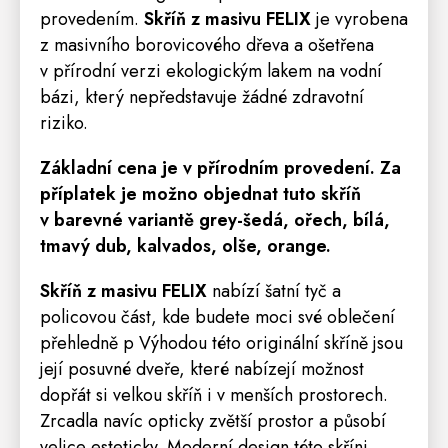
provedením.
Skříň z masivu
FELIX
je vyrobena
z masivního borovicového dřeva a ošetřena
v přírodní verzi ekologickým lakem na vodní
bázi, který nepředstavuje žádné zdravotní
riziko.
Základní cena je v přírodním provedení. Za
příplatek je možno objednat tuto skříň
v barevné variantě
grey-šedá, ořech, bílá,
tmavý dub, kalvados, olše, orange.
Skříň z masivu
FELIX
nabízí šatní tyč a
policovou část, kde budete moci své oblečení
přehledně p Výhodou této originální skříně jsou
její posuvné dveře, které nabízejí možnost
dopřát si velkou skříň i v menších prostorech.
Zrcadla
navíc opticky zvětší prostor a působí
velice esteticky. Moderní design této skříni