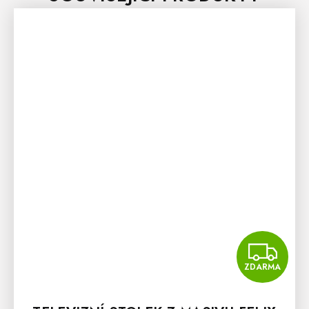
Z
ZDARMA