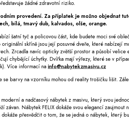
ředstavuje žádné zdravotní riziko.
írodním provedení. Za příplatek je možno objednat tut
ech, bílá, tmavý dub, kalvados, olše, orange.
abízí šatní tyč a policovou část, kde budete moci své obl
originální skříně jsou její posuvné dveře, které nabízejí m
orech.
Zrcadla
navíc opticky zvětší prostor a působí velice 
čují chybějící úchytky. Dvířka mají výřezy, které se v přípa
ek). Více informací na
info@nabytekzmasivu.cz
 se barvy na vzorníku mohou od reality trošičku lišit. Zál
 moderní a nadčasový nábytek z masivu, který svou jednodu
ěží závan. Nábytek FELIX dokáže svou elegancí zaujmout 
dokáže přesvědčit o tom, že se jedná o nábytek, který bu