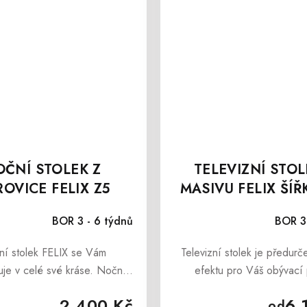
ČNÍ STOLEK Z
TELEVIZNÍ STOL
OVICE FELIX Z5
MASIVU FELIX ŠÍŘ
CM
BOR 3 - 6 týdnů
BOR 3
í stolek FELIX se Vám
Televizní stolek je předur
uje v celé své kráse. Noční
efektu pro Váš obývací 
 borovice FELIX je nábytek,
Televizní stolek z borovice
2 400 Kč
6 
od
svým designem vnáší mezi
moderní nábytek, který svý