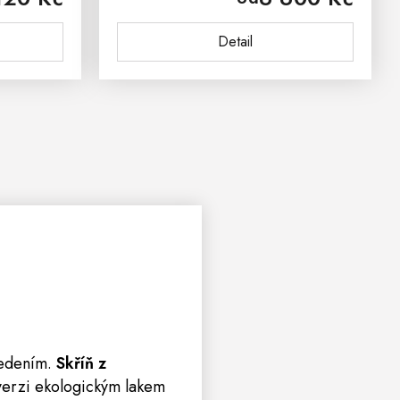
ivu...
vnáší mezi nábytek z masivu...
Detail
vedením.
Skříň z
verzi ekologickým lakem