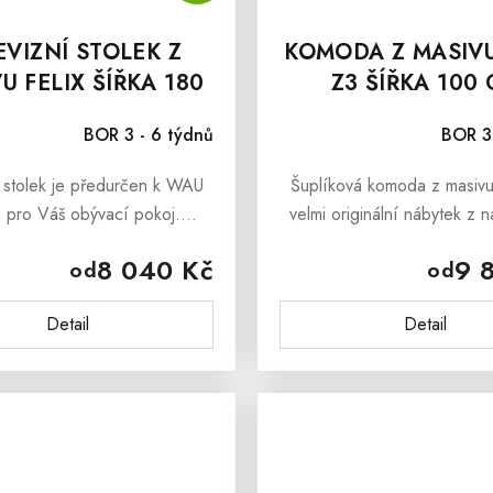
EVIZNÍ STOLEK Z
KOMODA Z MASIVU
U FELIX ŠÍŘKA 180
Z3 ŠÍŘKA 100
CM
BOR 3 - 6 týdnů
BOR 3
í stolek je předurčen k WAU
Šuplíková komoda z masivu
u pro Váš obývací pokoj.
velmi originální nábytek z
í stolek z borovice FELIX je
kolekce FELIX. Komoda z 
8 040 Kč
9 
od
od
ábytek, který svým vzhledem
vyrobena z borovicového dře
 mezi nábytek z masivu...
první pohled je vidno
Detail
Detail