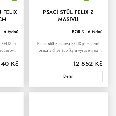
 FELIX
PSACÍ STŮL FELIX Z
 CM
MASIVU
 - 6 týdnů
BOR 3 - 6 týdnů
 FELIX je
Psací stůl z masivu FELIX je masivní
 nadčasové
psací stůl se šuplíky a výsuvem na
masivu je
klávesnici, který je vyroben z masivního
840 Kč
12 852 Kč
va. Již na
borovicového dřeva, Psací stůl z
,...
masivu FELIX dokáže...
Detail