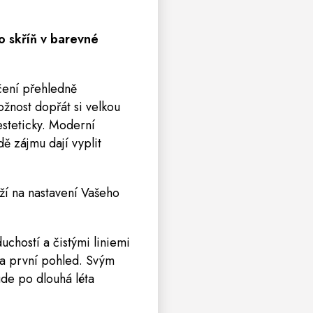
o skříň v barevné
ečení přehledně
ožnost dopřát si velkou
esteticky. Moderní
dě zájmu dají vyplit
eží na nastavení Vašeho
chostí a čistými liniemi
na první pohled. Svým
de po dlouhá léta