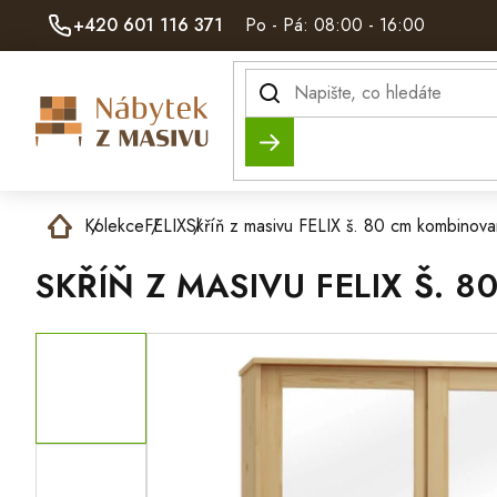
Přejít
+420 601 116 371
Po - Pá: 08:00 - 16:00
na
obsah
Hledat
Domů
Kolekce
FELIX
Skříň z masivu FELIX š. 80 cm kombinov
SKŘÍŇ Z MASIVU FELIX Š.