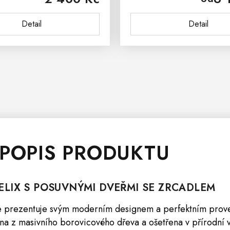
 masivu svěží a novodobý...
vnáší mezi nábytek z mas
Detail
Detail
 POPIS PRODUKTU
ELIX
S POSUVNÝMI DVEŘMI SE ZRCADLEM
 prezentuje svým moderním designem a perfektním pro
na z masivního borovicového dřeva a ošetřena v přírodní 