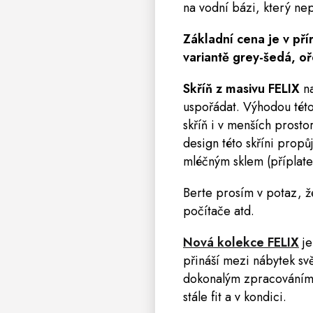
na vodní bázi, který nep
Základní cena je v př
variantě
grey-šedá, oř
Skříň z masivu
FELIX
n
uspořádat. Výhodou této 
skříň i v menších prost
design této skříni propůj
mléčným sklem
(příplat
Berte prosím v potaz, že
počítače atd.
Nová kolekce FELIX
je
přináší mezi nábytek sv
dokonalým zpracováním 
stále fit a v kondici.