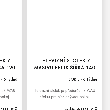
EK Z
TELEVIZNÍ STOLEK Z
KA 120
MASIVU FELIX ŠÍŘKA 140
CM
 - 6 týdnů
BOR 3 - 6 týdnů
čen k WAU
Televizní stolek je předurčen k WAU
pokoj.
efektu pro Váš obývací pokoj.
 FELIX je
Televizní stolek z borovice FELIX je
120 Kč
6 600 Kč
od
m vzhledem
moderní nábytek, který svým vzhledem