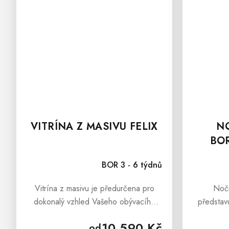
VITRÍNA Z MASIVU FELIX
NO
BOR
BOR 3 - 6 týdnů
Vitrína z masivu je předurčena pro
Nočn
dokonalý vzhled Vašeho obývacího
představ
pokoje. Vitrína z borovice FELIX je
stolek z
10 590 Kč
od
moderní nábytek, který svým vzhledem
který 