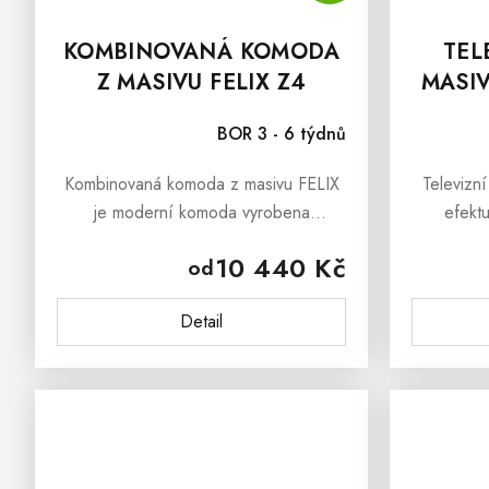
KOMBINOVANÁ KOMODA
TEL
Z MASIVU FELIX Z4
MASIV
120X80 CM
BOR 3 - 6 týdnů
Kombinovaná komoda z masivu FELIX
Televizn
je moderní komoda vyrobena
efekt
z masivního borovicového dřeva, která
Televizn
10 440 Kč
od
dokáže upoutat svým originálním
moderní n
provedením a nadčasovým
vnáší
Detail
vzhledem....