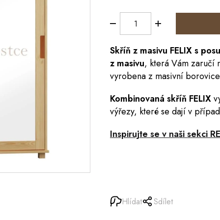
Skříň
z masivu
FELIX
s posu
z masivu
, která Vám zaručí 
vyrobena z masivní borovice
Kombinovaná skříň FELIX
vy
výřezy, které se dají v příp
Inspirujte se v naši sekci 
Hlídat
Sdílet