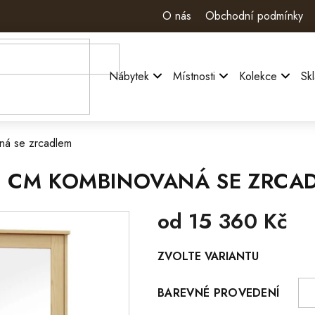
O nás
Obchodní podmínky
Nábytek
Místnosti
Kolekce
Sk
aná se zrcadlem
 80 CM KOMBINOVANÁ SE ZRCA
od
15 360 Kč
Měrná
ZVOLTE VARIANTU
cena:
BAREVNÉ PROVEDENÍ