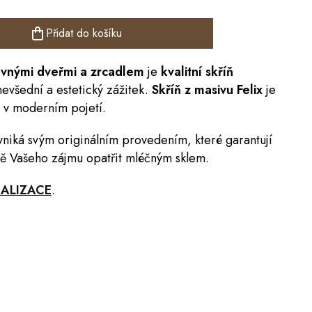
Přidat do košíku
vnými dveřmi a zrcadlem
je
kvalitní skříň
nevšední a estetický zážitek.
S
kříň z masivu
Felix
je
 v moderním pojetí.
niká svým originálním provedením, které garantují
adě Vašeho zájmu opatřit mléčným sklem.
REALIZACE
.