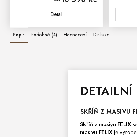
vnáší mezi nábytek z masivu...
nábytek z
Detail
Popis
Podobné (4)
Hodnocení
Diskuze
DETAILNÍ
SKŘÍŇ
Z MASIVU
F
Skříň z masivu
FELIX
se
masivu
FELIX
je vyrobe