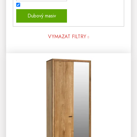
Dubový masiv
VYMAZAT FILTRY
V
Ý
P
I
S
P
R
O
D
U
K
T
Ů