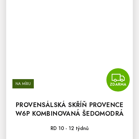
Z
NA MÍRU
ZDARMA
PROVENSÁLSKÁ SKŘÍŇ PROVENCE
W6P KOMBINOVANÁ ŠEDOMODRÁ
RD 10 - 12 týdnů