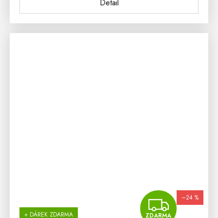
Detail
–24 %
ZDA
+ DÁREK ZDARMA
ZDARMA