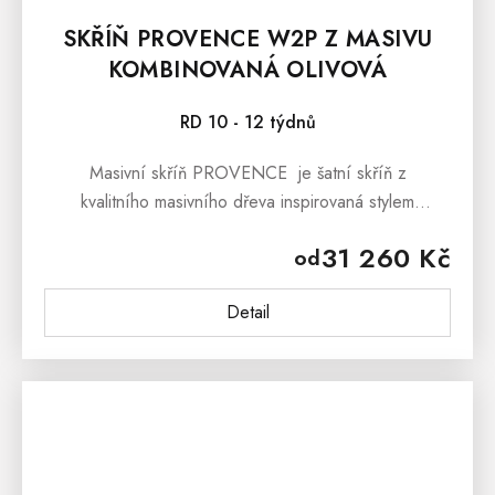
SKŘÍŇ PROVENCE W2P Z MASIVU
KOMBINOVANÁ OLIVOVÁ
RD 10 - 12 týdnů
Masivní skříň PROVENCE je šatní skříň z
kvalitního masivního dřeva inspirovaná stylem
francouzského provensálského venkova. Masivní skříň
31 260 Kč
od
PROVENCE je vyrobená z...
Detail