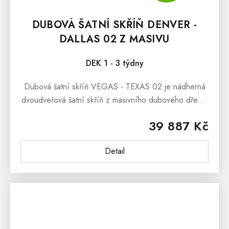
DUBOVÁ ŠATNÍ SKŘÍŇ DENVER -
DALLAS 02 Z MASIVU
DEK 1 - 3 týdny
Dubová šatní skříň VEGAS - TEXAS 02 je nádherná
dvoudveřová šatní skříň z masivního dubového dřeva,
která bude dominantou každé moderní
39 887 Kč
ložnice. Masivní nábytek VEGAS - TEXAS...
Detail