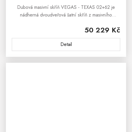
Dubová masivní skříň VEGAS - TEXAS 02+62 je
nádherná dvoudveřová šatní skříň z masivního
dubového dřeva, která bude dominantou každé
50 229 Kč
moderní ložnice. Nábytek VEGAS - TEXAS...
Detail