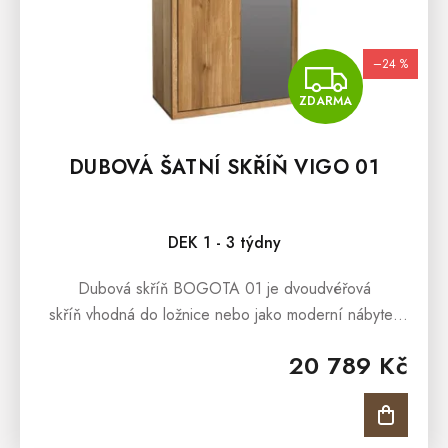
–24 %
ZDA
ZDARMA
DUBOVÁ ŠATNÍ SKŘÍŇ VIGO 01
DEK 1 - 3 týdny
Dubová skříň BOGOTA 01 je dvoudvéřová
skříň vhodná do ložnice nebo jako moderní nábytek
do předsíně. Kombinace dřeva a kovových
20 789 Kč
prvků zajistí lehkost a vzdušnost nábytku....