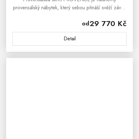
provensálský nábytek, který sebou přináší svěží závan
francouzského venkova. Provensálská
29 770 Kč
od
skříň PROVENCE je vyrobena z masivního
bukového...
Detail