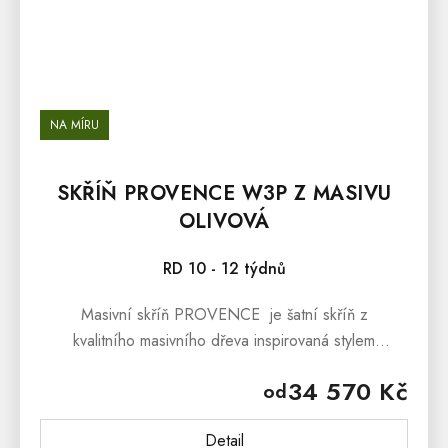
NA MÍRU
SKŘÍŇ PROVENCE W3P Z MASIVU
OLIVOVÁ
RD 10 - 12 týdnů
Masivní skříň PROVENCE je šatní skříň z
kvalitního masivního dřeva inspirovaná stylem
francouzského provensálského venkova. Masivní skříň
34 570 Kč
od
PROVENCE je vyrobená z...
Detail