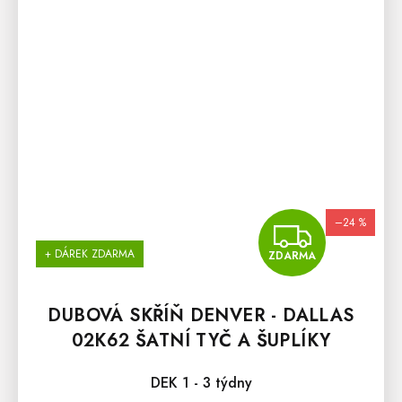
–24 %
ZDA
+ DÁREK ZDARMA
ZDARMA
DUBOVÁ SKŘÍŇ DENVER - DALLAS
02K62 ŠATNÍ TYČ A ŠUPLÍKY
DEK 1 - 3 týdny