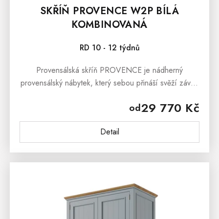
SKŘÍŇ PROVENCE W2P BÍLÁ
KOMBINOVANÁ
RD 10 - 12 týdnů
Provensálská skříň PROVENCE je nádherný
provensálský nábytek, který sebou přináší svěží závan
francouzského venkova. Provensálská
29 770 Kč
od
skříň PROVENCE je vyrobena z masivního...
Detail