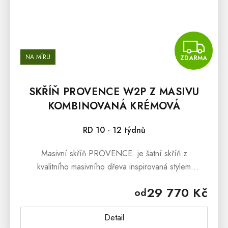
Z
NA MÍRU
ZDARMA
SKŘÍŇ PROVENCE W2P Z MASIVU
KOMBINOVANÁ KRÉMOVÁ
RD 10 - 12 týdnů
Masivní skříň PROVENCE je šatní skříň z
kvalitního masivního dřeva inspirovaná stylem
francouzského provensálského venkova. Masivní skříň
29 770 Kč
od
PROVENCE je vyrobená z...
Detail