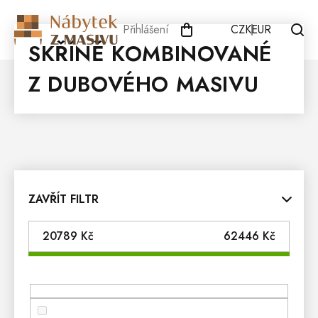
Přejít
na
Přihlášení
CZK
EUR
obsah
SKŘÍNĚ KOMBINOVANÉ
Z DUBOVÉHO MASIVU
ZAVŘÍT FILTR
20789
Kč
62446
Kč