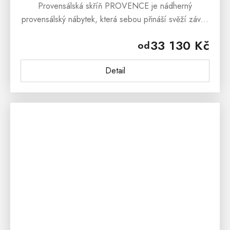
Provensálská skříň PROVENCE je nádherný
provensálský nábytek, která sebou přináší svěží závan
francouzského venkova. Provensálská
33 130 Kč
od
skříň PROVENCE je...
Detail