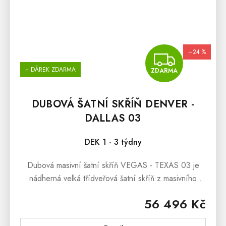
–24 %
ZDA
+ DÁREK ZDARMA
ZDARMA
DUBOVÁ ŠATNÍ SKŘÍŇ DENVER -
DALLAS 03
DEK 1 - 3 týdny
Dubová masivní šatní skříň VEGAS - TEXAS 03 je
nádherná velká třídveřová šatní skříň z masivního
dubového dřeva a dubové dýhy, která bude
56 496 Kč
dominantou každé moderní ložnice....