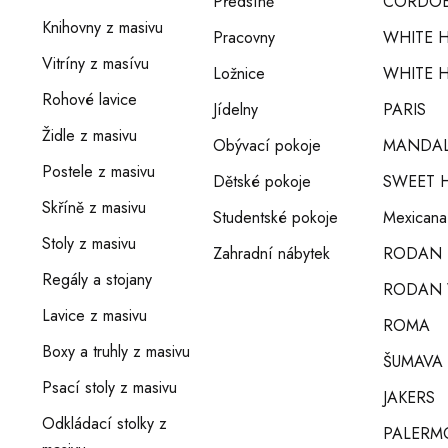
Předsíně
CORDOB
Knihovny z masivu
Pracovny
WHITE 
Vitríny z masívu
Ložnice
WHITE H
Rohové lavice
Jídelny
PARIS
Židle z masivu
Obývací pokoje
MANDA
Postele z masivu
Dětské pokoje
SWEET 
Skříně z masivu
Studentské pokoje
Mexicana
Stoly z masivu
Zahradní nábytek
RODAN
Regály a stojany
RODAN 
Lavice z masivu
ROMA
Boxy a truhly z masivu
ŠUMAVA
Psací stoly z masivu
JAKERS
Odkládací stolky z
PALERM