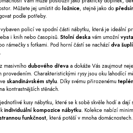
omácnosti Vám může posloužit jako praktický doplněk, de
ostor
.
Můžete jej umístit do
ložnice
, stejně jako do
předsí
govat podle potřeby.
 vybaven policí ve spodní části nábytku, která je ideální p
třeba i knih nebo časopisů.
Stolní deska
vám umožní
vysta
ebo rámečky s fotkami.
Pod horní částí se nachází
dva
šupl
.
 z masivního
dubového dřeva
a dokáže Vás zaujmout nej
m provedením. Charakteristickými rysy jsou oku lahodící mě
 ve
skandinávském stylu
. Díky svému přirozenému
teplé
 na kontrastnějších stěnách.
j
ednotlivé kusy nábytku, které se k sobě skvěle hodí a daj
ak
individuální kompozice nábytku
. Kolekce nabízí minim
strannou funkčnost
, která potěší v mnoha domácnostech.