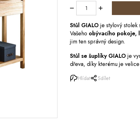
Stůl
GIALO
je stylový stole
Vašeho
obývacího pokoje, l
jim ten správný design.
Stůl se šuplíky GIALO
je v
dřeva, díky kterému je velice 
Hlídat
Sdílet