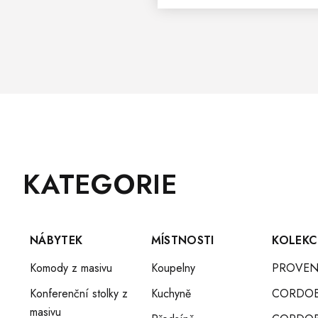
Z
Přeskočit
KATEGORIE
Á
kategorie
P
A
T
NÁBYTEK
MÍSTNOSTI
KOLEKC
Í
Komody z masivu
Koupelny
PROVEN
Konferenční stolky z
Kuchyně
CORDO
masivu