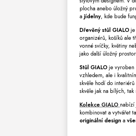
stylovým designem. V d
plocha
anebo úložný pr
a
jídelny
, kde bude fun
Dřevěný stůl GIALO
je
organizérů, košíků ale 
vonné svíčky, květiny n
jako další úložný prostor
Stůl GIALO
je vyroben
vzhledem, ale i kvalitní
skvěle hodí do interiérů
skvěle jak na bílých, tak
Kolekce GIALO
nabízí 
kombinovat a vytvářet t
originální design
a
vše