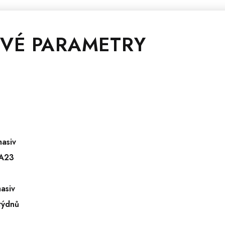
VÉ PARAMETRY
asiv
A23
asiv
týdnů