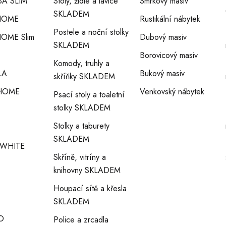
A SLIM
Stoly, židle a lavice
Smrkový masiv
SKLADEM
HOME
Rustikální nábytek
Postele a noční stolky
OME Slim
Dubový masiv
SKLADEM
Borovicový masiv
Komody, truhly a
LA
Bukový masiv
skříňky SKLADEM
HOME
Venkovský nábytek
Psací stoly a toaletní
stolky SKLADEM
Stolky a taburety
SKLADEM
WHITE
Skříně, vitríny a
knihovny SKLADEM
Houpací sítě a křesla
SKLADEM
O
Police a zrcadla