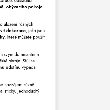
korace, odkládací
ně
,
obývacího pokoje
ro uložení různých
vit
dekorace
, jako jsou
íky,
které můžete použít
en svým dominantním
kké okraje. Stůl se
mu odstínu
vypadá
í se navzájem různě
alistický, jednoduchý,