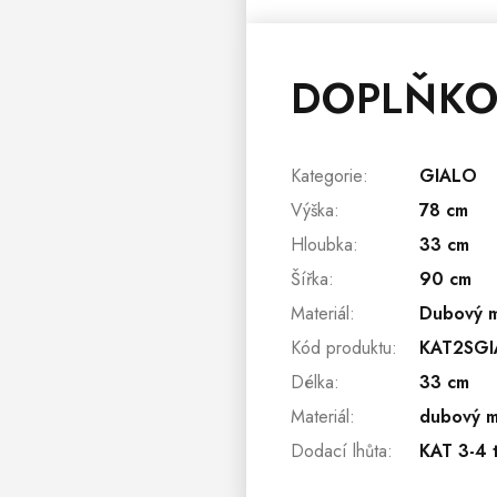
DOPLŇKO
Kategorie
:
GIALO
Výška
:
78 cm
Hloubka
:
33 cm
Šířka
:
90 cm
Materiál
:
Dubový m
Kód produktu
:
KAT2SGI
Délka
:
33 cm
Materiál
:
dubový m
Dodací lhůta
:
KAT 3-4 