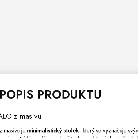
 POPIS PRODUKTU
ALO
z masivu
z masivu je
minimalistický stolek
, který se vyznačuje sv