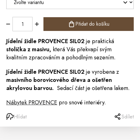
Přidat do košíku
Jídelní
židle
PROVENCE
SIL02
je praktická
stolička
z masivu,
která Vás překvapí svým
kvalitním zpracováním a pohodlným sezením.
Jídelní židle PROVENCE SIL02
je vyrobena z
masivního borovicového dřeva a ošetřen
akrylovou barvou.
Sedací část je ošetřena lakem.
Nábytek PROVENCE
pro snové interiéry.
Hlídat
Sdílet