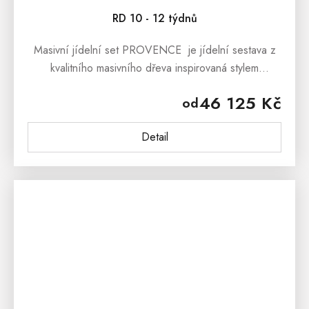
RD 10 - 12 týdnů
Masivní jídelní set PROVENCE je jídelní sestava z
kvalitního masivního dřeva inspirovaná stylem
francouzského provensálského venkova. Masivní
46 125 Kč
od
jídelní set PROVENCE je...
Detail