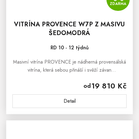
ZDARMA
VITRÍNA PROVENCE W7P Z MASIVU
ŠEDOMODRÁ
RD 10 - 12 týdnů
Masivní vitrína PROVENCE je nádherná provensálská
vitrína, která sebou přináší i svěží závan
francouzského venkova. Masivní vitrína PROVENCE
19 810 Kč
od
je vyrobena z masivního bukového...
Detail