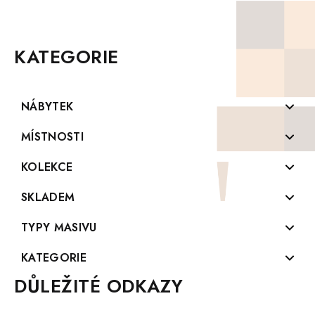
Z
Á
P
KATEGORIE
A
T
Í
NÁBYTEK
Komody z masivu
MÍSTNOSTI
Konferenční stolky z masivu
Koupelny
KOLEKCE
Knihovny z masivu
Kuchyně
PROVENCE
SKLADEM
Vitríny z masívu
Předsíně
CORDOBA
Postele skladem
TYPY MASIVU
Rohové lavice
Pracovny
CORDOBA SLIM
Matrace SKLADEM
Voskovaný nábytek
KATEGORIE
Židle z masivu
Ložnice
WHITE HOME
Stoly, židle a lavice SKLADEM
Skandinávský nábytek
DŮLEŽITÉ ODKAZY
Akční ceny
Postele z masivu
Jídelny
WHITE HOME Slim
Postele a noční stolky SKLADEM
Smrkový masiv
Nábytek z borovicového masivu
Skříně z masivu