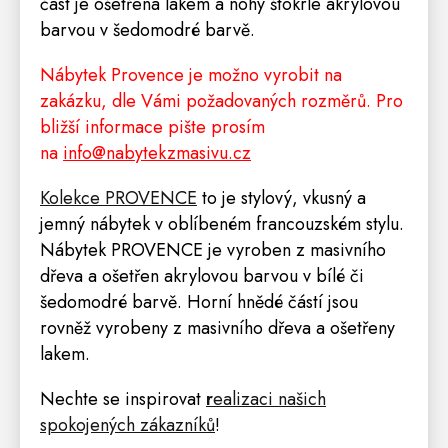
část je ošetřena lakem a nohy štokrle akrylovou
barvou v šedomodré barvě.
Nábytek Provence je možno vyrobit na
zakázku, dle Vámi požadovaných rozměrů. Pro
bližší informace pište prosím
na
info@nabytekzmasivu.cz
Kolekce PROVENCE
to je stylový, vkusný a
jemný nábytek v oblíbeném francouzském stylu.
Nábytek PROVENCE je vyroben z masivního
dřeva a ošetřen akrylovou barvou v bílé či
šedomodré barvě. Horní hnědé částí jsou
rovněž vyrobeny z masivního dřeva a ošetřeny
lakem.
Nechte se inspirovat
r
ealizaci našich
spokojených zákazníků
!