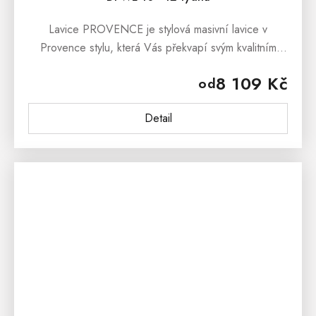
Lavice PROVENCE je stylová masivní lavice v
Provence stylu, která Vás překvapí svým kvalitním
zpracováním a pohodlným sezením. Lavice
8 109 Kč
od
PROVENCE je vyrobena z masivního bukového...
Detail