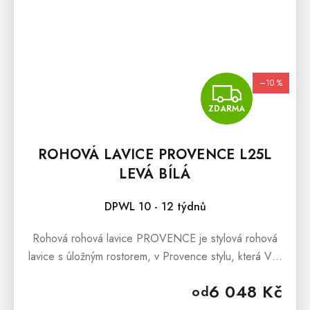
–10 %
ZDA
ZDARMA
ROHOVÁ LAVICE PROVENCE L25L
LEVÁ BÍLÁ
DPWL 10 - 12 týdnů
Rohová rohová lavice PROVENCE je stylová rohová
lavice s úložným rostorem, v Provence stylu, která Vás
překvapí svým kvalitním zpracováním a pohodlným
6 048 Kč
od
sezením. Rohová jídelní...