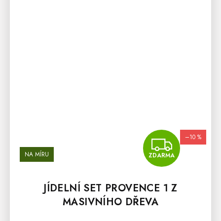
–10 %
ZDA
NA MÍRU
ZDARMA
JÍDELNÍ SET PROVENCE 1 Z
MASIVNÍHO DŘEVA
Průměrné hodnocení produktu je 5,0 z 5 hvězdiček.