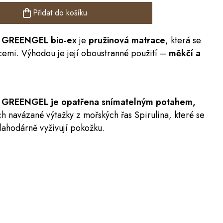
Přidat do košíku
GREENGEL bio-ex
je
pružinová matrace
, která se
emi. Výhodou je její oboustranné použití –
měkčí a
ce GREENGEL je opatřena snímatelným potahem,
h navázané výtažky z mořských řas Spirulina, které se
lahodárně vyživují pokožku.