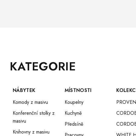
Z
Přeskočit
KATEGORIE
Á
kategorie
P
A
T
NÁBYTEK
MÍSTNOSTI
KOLEKC
Í
Komody z masivu
Koupelny
PROVEN
Konferenční stolky z
Kuchyně
CORDO
masivu
Předsíně
CORDOB
Knihovny z masivu
Pracovny
WHITE 