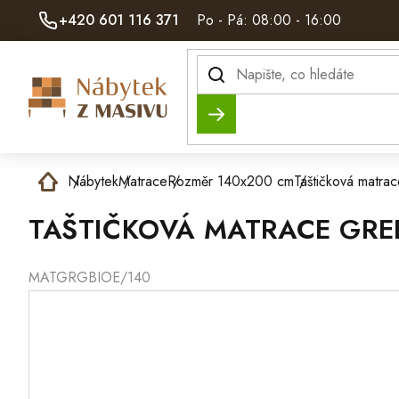
Přejít
+420 601 116 371
Po - Pá: 08:00 - 16:00
na
obsah
Hledat
Domů
Nábytek
Matrace
Rozměr 140x200 cm
Taštičková matr
TAŠTIČKOVÁ MATRACE GRE
MATGRGBIOE/140