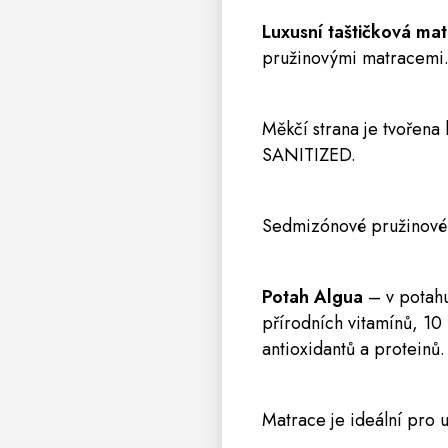
Luxusní taštičková 
pružinovými matracemi. 
Měkčí strana je tvořen
SANITIZED.
Sedmizónové pružinové j
Potah Algua
– v potahu
přírodních vitamínů, 10 
antioxidantů a proteinů
Matrace je ideální pro u