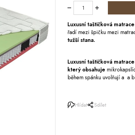
Luxusní taštičková
matrace
řadí mezi špičku mezi matrac
tužší stana.
Luxusní taštičková matra
který obsahuje
mikrokapslíc
během spánku uvolňují a a b
Hlídat
Sdílet