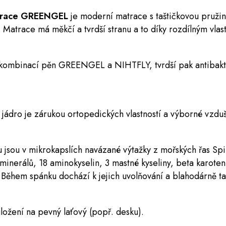
matrace GREENGEL
je moderní matrace s taštičkovou pruži
Matrace má měkčí a tvrdší stranu a to díky rozdílným vlas
a kombinací pěn GREENGEL a NIHTFLY, tvrdší pak antibakt
ádro je zárukou ortopedických vlastností a výborné vzduš
 jsou v mikrokapslích navázané výtažky z mořských řas Spir
minerálů, 18 aminokyselin, 3 mastné kyseliny, beta karoten
. Během spánku dochází k jejich uvolňování a blahodárně ta
ložení na pevný laťový (popř. desku).