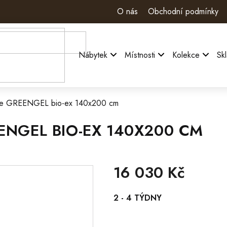
O nás
Obchodní podmínky
Nábytek
Místnosti
Kolekce
Sk
ace GREENGEL bio-ex 140x200 cm
ENGEL BIO-EX 140X200 CM
16 030 Kč
Měrná
2 - 4 TÝDNY
cena: