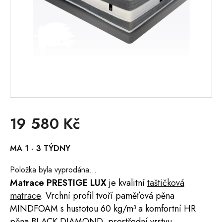
19 580 Kč
Měrná
MA 1 - 3 TÝDNY
cena:
Položka byla vyprodána…
Matrace
PRESTIGE LUX
je kvalitní
taštičková
matrace
. Vrchní profil tvoří paměťová pěna
MINDFOAM s hustotou 60 kg/m³ a komfortní HR
pěna BLACK DIAMOND, prostřední vrstvu