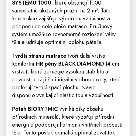
SYSTÉMU 1000
, které obsahují 1000
samostatně uložených pružin na 2 m². Tato
konstrukce zajišťuje výbornou vzdušnost a
podporu po celé ploše matrace. Pružinový
systém umožňuje rovnoměrné rozložení váhy
těla a udržuje optimální polohu páteře.
Tvrdší stranu matrace
tvoří další vrstva
komfortní
HR pěny BLACK DIAMOND
(4 cm
vrstva), která zaručuje vysokou stabilitu a
pevnost, což ji činí ideální volbou pro ty, kteří
preferují tvrdší spací plochu. Navíc
disponuje vynikající elasticitou a vzdušností.
Potah BIORYTMIC
vyniká díky obsahu
přírodních minerálů, které vyzařují přírodní
energii a podporují harmonii vnitřních procesů
těla. Tento povlak pomáhá optimalizovat tok