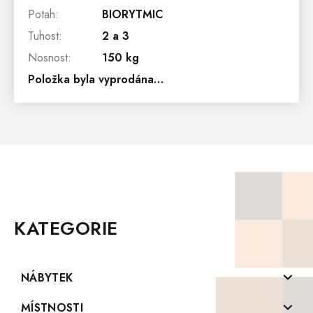
Potah
:
BIORYTMIC
Tuhost
:
2 a 3
Nosnost
:
150 kg
Položka byla vyprodána…
Z
Á
P
KATEGORIE
A
T
Í
NÁBYTEK
Komody z masivu
MÍSTNOSTI