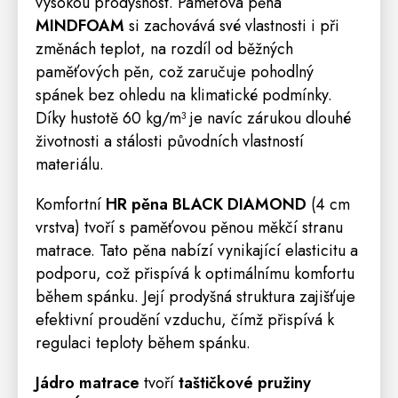
vysokou prodyšnost. Paměťová pěna
MINDFOAM
si zachovává své vlastnosti i při
změnách teplot, na rozdíl od běžných
paměťových pěn, což zaručuje pohodlný
spánek bez ohledu na klimatické podmínky.
Díky hustotě 60 kg/m³ je navíc zárukou dlouhé
životnosti a stálosti původních vlastností
materiálu.
Komfortní
HR pěna
BLACK DIAMOND
(4 cm
vrstva) tvoří s paměťovou pěnou měkčí stranu
matrace. Tato pěna nabízí vynikající elasticitu a
podporu, což přispívá k optimálnímu komfortu
během spánku. Její prodyšná struktura zajišťuje
efektivní proudění vzduchu, čímž přispívá k
regulaci teploty během spánku.
Jádro matrace
tvoří
taštičkové pružiny