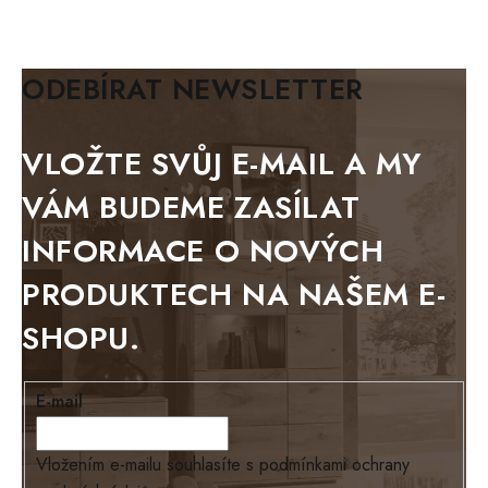
KLASIK
BIANCA
ODEBÍRAT NEWSLETTER
BLACK VELVET
METAL
VLOŽTE SVŮJ E-MAIL A MY
BELLUNO grafite
VÁM BUDEME ZASÍLAT
WESTERN
INFORMACE O NOVÝCH
BERLIN
PRODUKTECH NA NAŠEM E-
KOLMAR
SHOPU.
TOSKANIA
LOUISIANA
E-mail
Tello
Loriano
Vložením e-mailu souhlasíte s
podmínkami ochrany