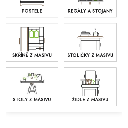
BELLUNO Elegante
Rošty z masivu
POSTELE
REGÁLY A STOJANY
GIALO
Akce
DEJA
OLD STYLE
KANSAS
RETRO
SKŘÍNĚ Z MASIVU
STOLIČKY Z MASIVU
MONET
Praděd
OSLO
AROZZE
STOLY Z MASIVU
ŽIDLE Z MASIVU
MODERN loft
FELIX
MAZE Elite