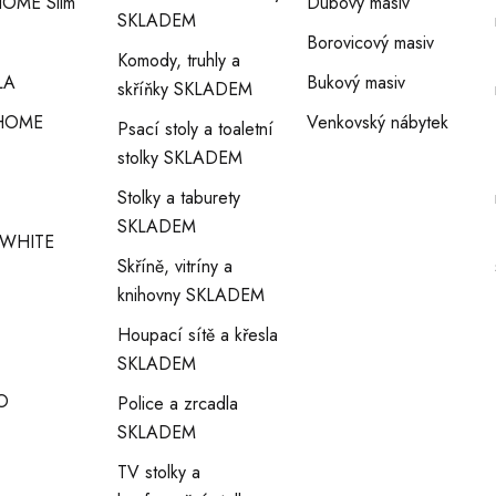
OME Slim
Dubový masiv
SKLADEM
Borovicový masiv
Komody, truhly a
LA
Bukový masiv
skříňky SKLADEM
HOME
Venkovský nábytek
Psací stoly a toaletní
stolky SKLADEM
Stolky a taburety
SKLADEM
WHITE
Skříně, vitríny a
knihovny SKLADEM
Houpací sítě a křesla
SKLADEM
O
Police a zrcadla
SKLADEM
TV stolky a