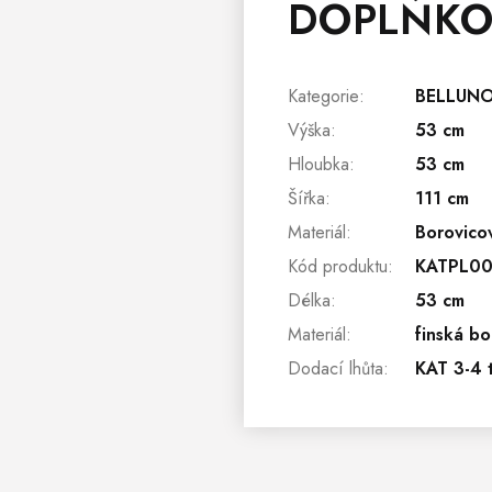
DOPLŇKO
Kategorie
:
BELLUNO
Výška
:
53 cm
Hloubka
:
53 cm
Šířka
:
111 cm
Materiál
:
Borovico
Kód produktu
:
KATPL0
Délka
:
53 cm
Materiál
:
finská bo
Dodací lhůta
:
KAT 3-4 