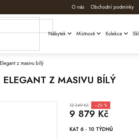
O nás
Obchodní podmínky
Nábytek
Místnosti
Kolekce
Sk
legant z masivu bílý
 ELEGANT Z MASIVU BÍLÝ
12 349 Kč
–20 %
9 879 Kč
Měrná
KAT 6 - 10 TÝDNŮ
cena: