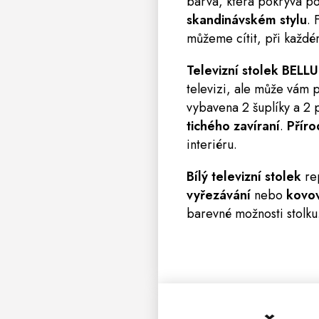
barva, která pokrývá po
skandinávském stylu
.
F
můžeme cítit, při každé
Televizní stolek BELL
televizi, ale
může vám po
vybavena 2 šuplíky a 2 
tichého zavíraní
.
Příro
interiéru.
Bílý televizní stolek
re
vyřezávání
nebo
kovov
barevné možnosti stolku