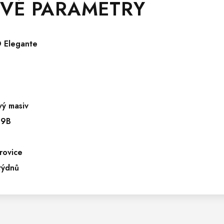
VÉ PARAMETRY
 Elegante
vý masiv
09B
rovice
týdnů