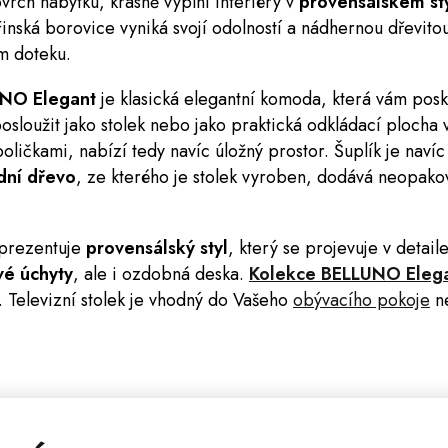
vrch nábytku, krásně vyplní interiéry v
provensálském st
inská borovice vyniká svojí odolností a nádhernou dřevitou
m doteku.
UNO Elegant
je klasická elegantní
komoda
, která vám posk
sloužit jako stolek nebo jako praktická odkládací plocha 
poličkami, nabízí tedy navíc úložný prostor.
Šuplík je naví
dní dřevo
, ze kterého je stolek vyroben, dodává neopako
prezentuje
provensálský styl
, který se projevuje v detail
é úchyty
, ale i ozdobná deska.
Kolekce BELLUNO Eleg
. Televizní stolek je vhodný do Vašeho
obývacího pokoje
n