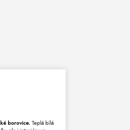
nské borovice
.
Teplá bílá