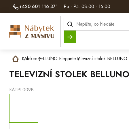
Přejít
+420 601 116 371
Po - Pá: 08:00 - 16:00
na
obsah
Hledat
Domů
Kolekce
BELLUNO Elegante
Televizní stolek BELLUNO E
TELEVIZNÍ STOLEK BELLUNO
KATPL009B