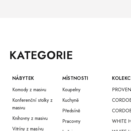
Z
Přeskočit
KATEGORIE
Á
kategorie
P
A
T
NÁBYTEK
MÍSTNOSTI
KOLEKC
Í
Komody z masivu
Koupelny
PROVEN
Konferenční stolky z
Kuchyně
CORDO
masivu
Předsíně
CORDOB
Knihovny z masivu
Pracovny
WHITE 
Vitríny z masívu