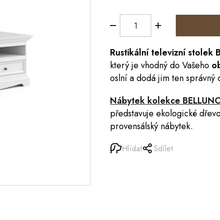
Rustikální
televizní stolek
B
který je vhodný do Vašeho
o
oslní a dodá jim ten správný 
Nábytek kolekce BELLUNO
představuje ekologické dřevo 
provensálský nábytek.
Hlídat
Sdílet