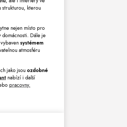
ylu
, ale i interiéry ve
 strukturou, kterou
ytne nejen místo pro
v domácnosti. Dále je
c vybaven
systémem
vatelnou atmosféru
ech jako jsou
ozdobné
ant
nabízí i další
ebo
pracovny
.