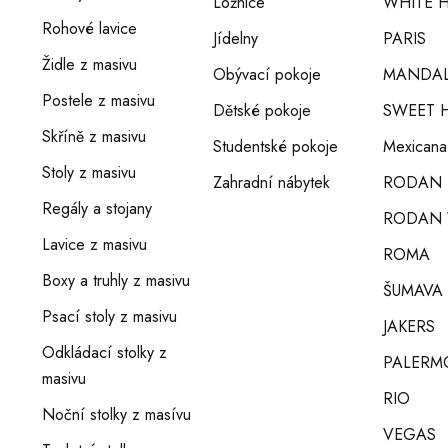
Ložnice
WHITE H
Rohové lavice
Jídelny
PARIS
Židle z masivu
Obývací pokoje
MANDA
Postele z masivu
Dětské pokoje
SWEET 
Skříně z masivu
Studentské pokoje
Mexicana
Stoly z masivu
Zahradní nábytek
RODAN
Regály a stojany
RODAN 
Lavice z masivu
ROMA
Boxy a truhly z masivu
ŠUMAVA
Psací stoly z masivu
JAKERS
Odkládací stolky z
PALERM
masivu
RIO
Noční stolky z masívu
VEGAS