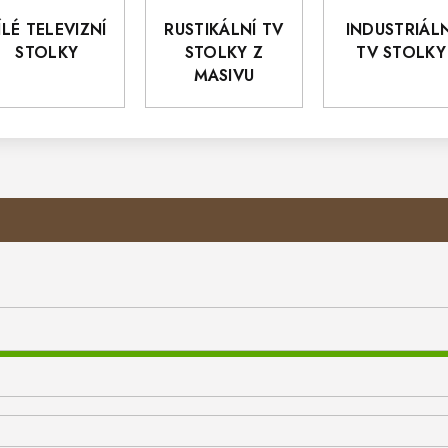
ÍLÉ TELEVIZNÍ
RUSTIKÁLNÍ TV
INDUSTRIÁLN
STOLKY
STOLKY Z
TV STOLKY
MASIVU