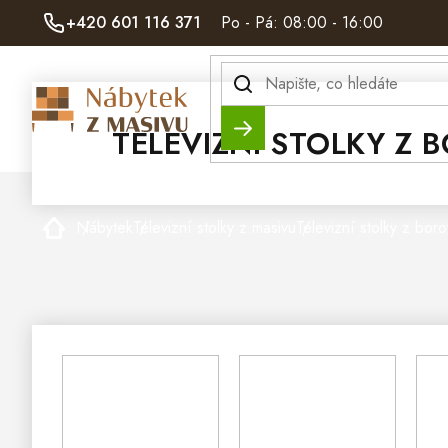
Přejít
+420 601 116 371
Po - Pá: 08:00 - 16:00
na
obsah
Hledat
TELEVIZNÍ STOLKY Z
Domů
Nábytek
Televizní stolky z masivu
Televizní stolky z bor