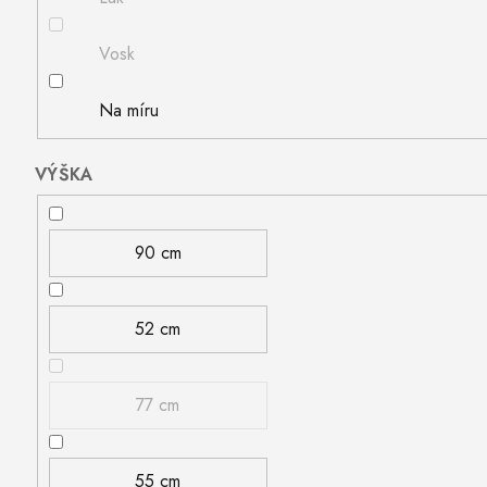
Vosk
Na míru
VÝŠKA
90 cm
52 cm
77 cm
55 cm