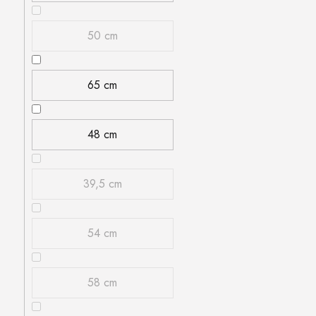
50 cm
65 cm
48 cm
39,5 cm
54 cm
58 cm