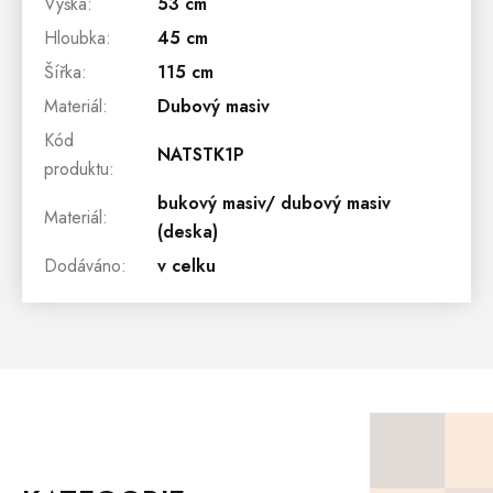
Výška
:
53 cm
Hloubka
:
45 cm
Šířka
:
115 cm
Materiál
:
Dubový masiv
Kód
NATSTK1P
produktu
:
bukový masiv/ dubový masiv
Materiál
:
(deska)
Dodáváno
:
v celku
Z
Á