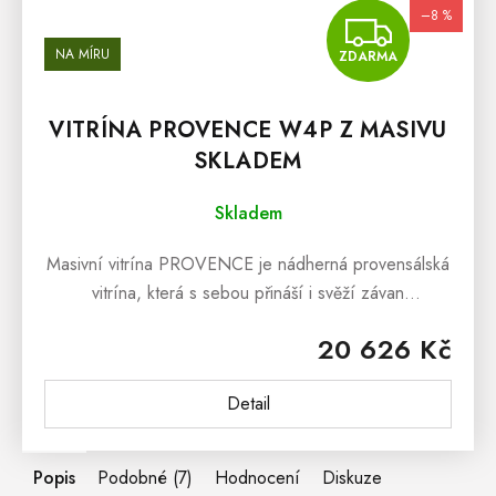
–8 %
ZDA
NA MÍRU
ZDARMA
VITRÍNA PROVENCE W4P Z MASIVU
SKLADEM
Skladem
Masivní vitrína PROVENCE je nádherná provensálská
vitrína, která s sebou přináší i svěží závan
francouzského venkova. Masivní vitrína PROVENCE
20 626 Kč
je vyrobena z masivního bukového...
Detail
Popis
Podobné (7)
Hodnocení
Diskuze