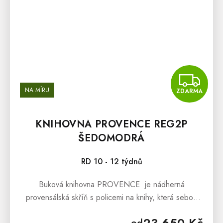
Z
NA MÍRU
ZDARMA
KNIHOVNA PROVENCE REG2P
ŠEDOMODRÁ
RD 10 - 12 týdnů
Buková knihovna PROVENCE je nádherná
provensálská skříň s policemi na knihy, která sebou
přináší svěží závan francouzského venkova. Masivní
23 650 Kč
od