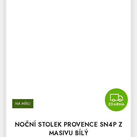
Z
NA MÍRU
ZDARMA
NOČNÍ STOLEK PROVENCE SN4P Z
MASIVU BÍLÝ