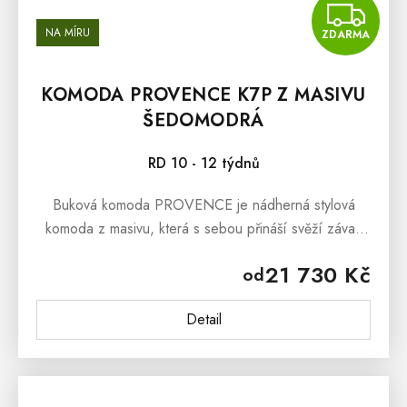
Z
NA MÍRU
ZDARMA
KOMODA PROVENCE K7P Z MASIVU
ŠEDOMODRÁ
RD 10 - 12 týdnů
Buková komoda PROVENCE je nádherná stylová
komoda z masivu, která s sebou přináší svěží závan
francouzského venkova Provence. Masivní
21 730 Kč
od
komoda PROVENCE je vyrobena z masivního...
Detail