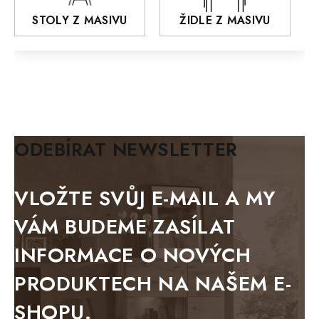
AROZZE
STOLY Z MASIVU
ŽIDLE Z MASIVU
MODERN loft
FELIX
MAZE Elite
KLASIK
BIANCA
ODEBÍRAT NEWSLETTER
BLACK VELVET
METAL
VLOŽTE SVŮJ E-MAIL A MY
BELLUNO grafite
VÁM BUDEME ZASÍLAT
WESTERN
INFORMACE O NOVÝCH
BERLIN
PRODUKTECH NA NAŠEM E-
KOLMAR
SHOPU.
TOSKANIA