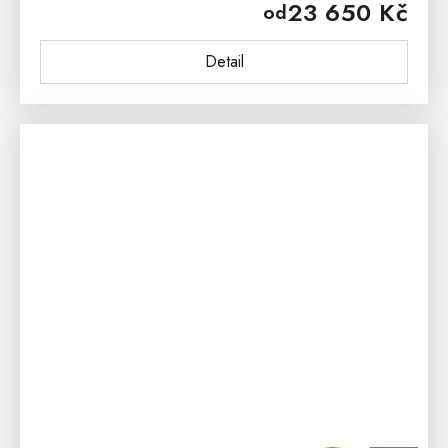
23 650 Kč
od
komoda PROVENCE je vyrobena z...
Detail