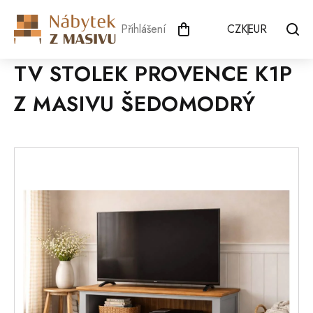
Přejít
na
Přihlášení
CZK
EUR
obsah
TV STOLEK PROVENCE K1P
Z MASIVU ŠEDOMODRÝ