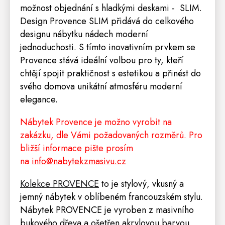
možnost objednání
s hladkými deskami - SLIM.
Design Provence SLIM
přidává do celkového
designu nábytku nádech moderní
jednoduchosti. S tímto inovativním prvkem se
Provence stává ideální volbou pro ty, kteří
chtějí spojit praktičnost s estetikou a přinést do
svého domova unikátní atmosféru moderní
elegance.
Nábytek Provence je možno vyrobit na
zakázku, dle Vámi požadovaných rozměrů. Pro
bližší informace pište prosím
na
info@nabytekzmasivu.cz
Kolekce PROVENCE
to je stylový, vkusný a
jemný nábytek v oblíbeném francouzském stylu.
Nábytek PROVENCE je vyroben z masivního
bukového dřeva a ošetřen akrylovou barvou