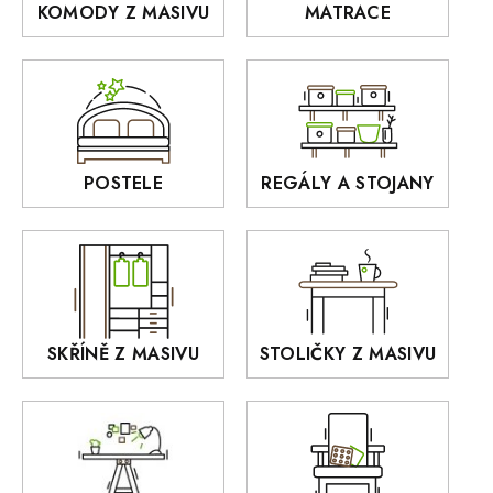
KOMODY Z MASIVU
MATRACE
Police z masivu
DOMINO
Zrcadla
AUSTIN
Sedací soupravy
BORA
Interiérové osvětlení
BELLUNO Elegante
Rošty z masivu
POSTELE
REGÁLY A STOJANY
GIALO
Akce
DEJA
OLD STYLE
KANSAS
RETRO
SKŘÍNĚ Z MASIVU
STOLIČKY Z MASIVU
MONET
Praděd
OSLO