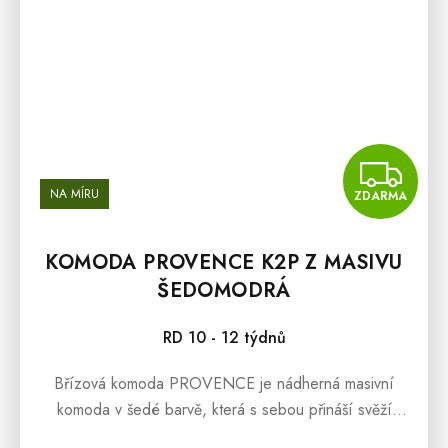
Z
NA MÍRU
ZDARMA
KOMODA PROVENCE K2P Z MASIVU
ŠEDOMODRÁ
RD 10 - 12 týdnů
Břízová komoda PROVENCE je nádherná masivní
komoda v šedé barvě, která s sebou přináší svěží
závan francouzského venkova Provence. Masivní