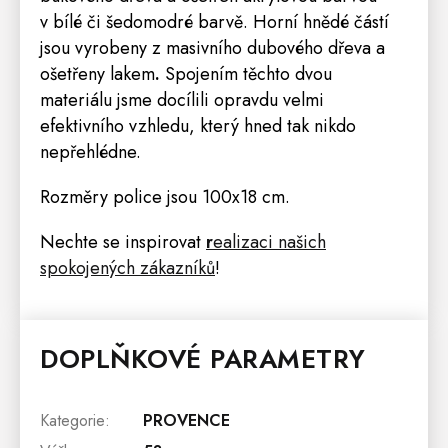
v bílé či šedomodré barvě. Horní hnědé částí
jsou vyrobeny z masivního dubového dřeva a
ošetřeny lakem
.
Spojením těchto dvou
materiálu jsme docílili opravdu velmi
efektivního vzhledu, který hned tak nikdo
nepřehlédne.
Rozměry
police
jsou 100x18 cm.
Nechte se inspirovat
r
ealizaci našich
spokojených zákazníků
!
DOPLŇKOVÉ PARAMETRY
Kategorie
:
PROVENCE