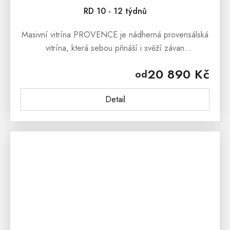
RD 10 - 12 týdnů
Masivní vitrína PROVENCE je nádherná provensálská
vitrína, která sebou přináší i svěží závan
francouzského venkova. Masivní vitrína PROVENCE
20 890 Kč
od
je vyrobena z masivního bukového...
Detail