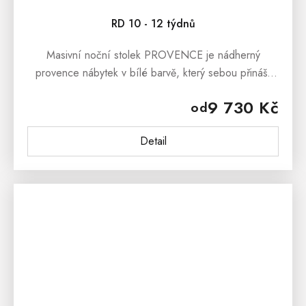
RD 10 - 12 týdnů
Masivní noční stolek PROVENCE je nádherný
provence nábytek v bílé barvě, který sebou přináší
svěží závan francouzského venkova. Masivní noční
9 730 Kč
od
stolek PROVENCE je vyroben z...
Detail