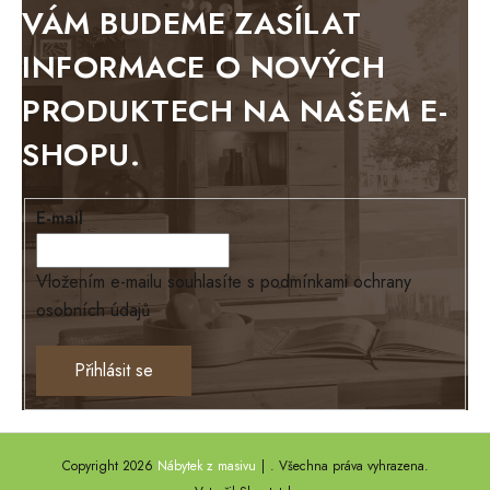
BELLUNO grafite
VÁM BUDEME ZASÍLAT
WESTERN
INFORMACE O NOVÝCH
BERLIN
PRODUKTECH NA NAŠEM E-
KOLMAR
SHOPU.
TOSKANIA
LOUISIANA
E-mail
Tello
Loriano
Vložením e-mailu souhlasíte s
podmínkami ochrany
osobních údajů
EXCLUSIVE
Ontario
Přihlásit se
TEXAS
ANNY
Copyright 2026
Nábytek z masivu
. Všechna práva vyhrazena.
DEL SOL