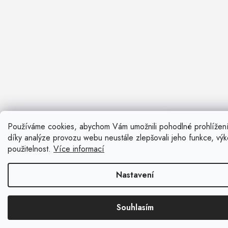
Používáme cookies, abychom Vám umožnili pohodlné prohlížen
Nevíte si ra
díky analýze provozu webu neustále zlepšovali jeho funkce, vý
Rádi vám pora
použitelnost.
Více informací
Zavolat n
Nastavení
Kontaktní fo
Souhlasím