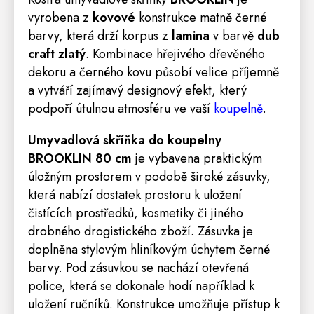
vyrobena z
kovové
konstrukce matně černé
barvy, která drží korpus z
lamina
v barvě
dub
craft zlatý
. Kombinace hřejivého dřevěného
dekoru a černého kovu působí velice příjemně
a vytváří zajímavý designový efekt, který
podpoří útulnou atmosféru ve vaší
koupelně
.
Umyvadlová skříňka do koupelny
BROOKLIN 80 cm
je vybavena praktickým
úložným prostorem v podobě široké zásuvky,
která nabízí dostatek prostoru k uložení
čistících prostředků, kosmetiky či jiného
drobného drogistického zboží. Zásuvka je
doplněna stylovým hliníkovým úchytem černé
barvy. Pod zásuvkou se nachází otevřená
police
, která se dokonale hodí například k
uložení ručníků. Konstrukce umožňuje přístup k