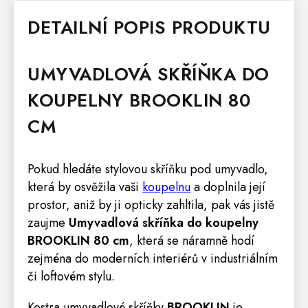
DETAILNÍ POPIS PRODUKTU
UMYVADLOVÁ SKŘÍŇKA DO
KOUPELNY BROOKLIN 80
CM
Pokud hledáte stylovou skříňku pod umyvadlo,
která by osvěžila vaši
koupelnu
a doplnila její
prostor, aniž by ji opticky zahltila, pak vás jistě
zaujme
Umyvadlová skříňka do koupelny
BROOKLIN 80 cm
, která se náramně hodí
zejména do moderních interiérů v industriálním
či loftovém stylu.
Kostra umyvadlové skříňky
BROOKLIN
je