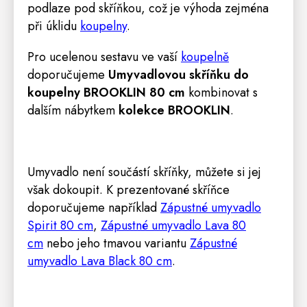
podlaze pod skříňkou, což je výhoda zejména
při úklidu
koupelny
.
Pro ucelenou sestavu ve vaší
koupelně
doporučujeme
Umyvadlovou skříňku do
koupelny BROOKLIN 80 cm
kombinovat s
dalším nábytkem
kolekce BROOKLIN
.
Umyvadlo není součástí skříňky, můžete si jej
však dokoupit. K prezentované skříňce
doporučujeme například
Zápustné umyvadlo
Spirit 80 cm
,
Zápustné umyvadlo Lava 80
cm
nebo jeho tmavou variantu
Zápustné
umyvadlo Lava Black 80 cm
.