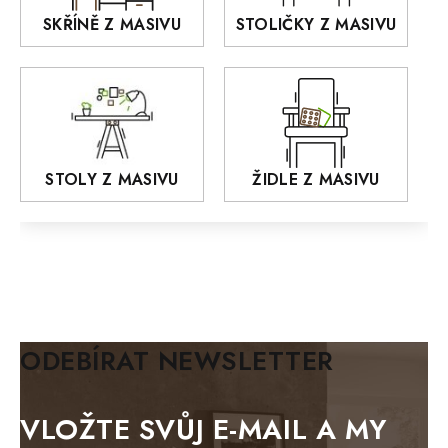
RETRO
SKŘÍNĚ Z MASIVU
STOLIČKY Z MASIVU
MONET
Praděd
OSLO
AROZZE
STOLY Z MASIVU
ŽIDLE Z MASIVU
MODERN loft
FELIX
MAZE Elite
KLASIK
BIANCA
ODEBÍRAT NEWSLETTER
BLACK VELVET
METAL
VLOŽTE SVŮJ E-MAIL A MY