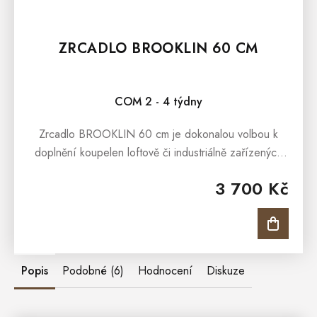
ZRCADLO BROOKLIN 60 CM
COM 2 - 4 týdny
Zrcadlo BROOKLIN 60 cm je dokonalou volbou k
doplnění koupelen loftově či industriálně zařízených
interiérů, které dbají na kvalitu a styl. Zrcadlo
3 700 Kč
BROOKLIN 60 cm pro stylovou...
Popis
Podobné (6)
Hodnocení
Diskuze