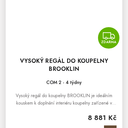
Z
ZDARMA
VYSOKÝ REGÁL DO KOUPELNY
BROOKLIN
COM 2 - 4 týdny
Vysoký regál do koupelny BROOKLIN je ideálním
kouskem k doplnění interiéru koupelny zařízené v
industriálním či loftovém stylu, kde je kladen důraz na
8 881 Kč
jednoduchost a styl....