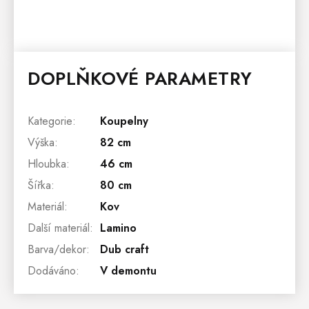
DOPLŇKOVÉ PARAMETRY
Kategorie
:
Koupelny
Výška
:
82 cm
Hloubka
:
46 cm
Šířka
:
80 cm
Materiál
:
Kov
Další materiál
:
Lamino
Barva/dekor
:
Dub craft
Dodáváno
:
V demontu