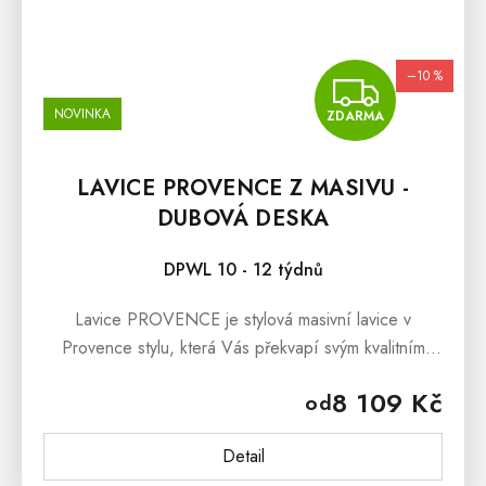
–10 %
ZDA
NOVINKA
ZDARMA
LAVICE PROVENCE Z MASIVU -
DUBOVÁ DESKA
DPWL 10 - 12 týdnů
Lavice PROVENCE je stylová masivní lavice v
Provence stylu, která Vás překvapí svým kvalitním
zpracováním a pohodlným sezením. Lavice
8 109 Kč
od
PROVENCE je vyrobena z masivního bukového...
Detail