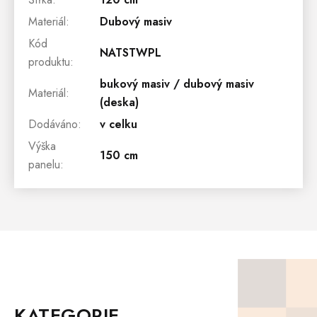
Materiál
:
Dubový masiv
Kód
NATSTWPL
produktu
:
bukový masiv / dubový masiv
Materiál
:
(deska)
Dodáváno
:
v celku
Výška
150 cm
panelu
:
Z
Á
P
KATEGORIE