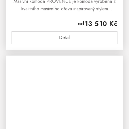
Masivní komoda PROVENCE je komoda vyrobená z
kvalitního masivního dřeva inspirovaný stylem
francouzského provensálského venkova. Masivní
13 510 Kč
od
komoda PROVENCE je vyrobená z...
Detail