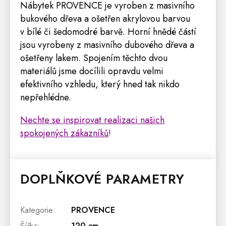
Nábytek PROVENCE je vyroben z masivního
bukového dřeva a ošetřen akrylovou barvou
v bílé či šedomodré barvě. Horní hnědé částí
jsou vyrobeny z masivního dubového dřeva a
ošetřeny lakem. Spojením těchto dvou
materiálů jsme docílili opravdu velmi
efektivního vzhledu, který hned tak nikdo
nepřehlédne.
Nechte se inspirovat r
ealizaci našich
spokojených zákazní
ků
!
DOPLŇKOVÉ PARAMETRY
Kategorie
:
PROVENCE
Šířka
:
120 cm