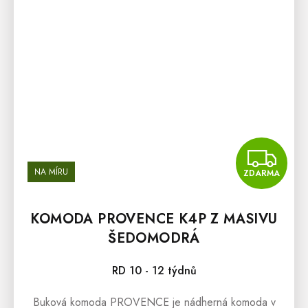
Z
NA MÍRU
ZDARMA
KOMODA PROVENCE K4P Z MASIVU
ŠEDOMODRÁ
RD 10 - 12 týdnů
Buková komoda PROVENCE je nádherná komoda v