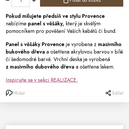
Přidat do košíku
Pokud milujete
předsíň
ve stylu
Provence
nabízíme
panel s věšáky,
který je skvělým
pomocníkem pro pověšení Vašich kabátů či bund.
Panel s věšáky Provence
je vyrobena z
masivního
bukového dřeva
a ošetřena akrylovou barvou v bílé
či šedomodré barvě. Vrchní deska je vyrobená
z masivního dubového dřeva
a ošetřena lakem.
Inspirujte se v sekci REALIZACE.
Hlídat
Sdílet