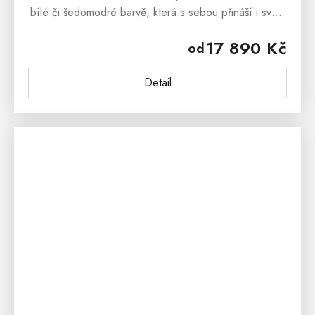
bílé či šedomodré barvě, která s sebou přináší i svěží
závan francouzského venkova Provence. Komoda z
17 890 Kč
od
masivu PROVENCE je vyrobena z...
Detail