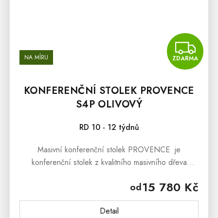
Z
NA MÍRU
ZDARMA
KONFERENČNÍ STOLEK PROVENCE
S4P OLIVOVÝ
RD 10 - 12 týdnů
Masivní konferenční stolek PROVENCE je
konferenční stolek z kvalitního masivního dřeva
inspirovaný stylem francouzského provensálského
15 780 Kč
od
venkova. Masivní konferenční...
Detail