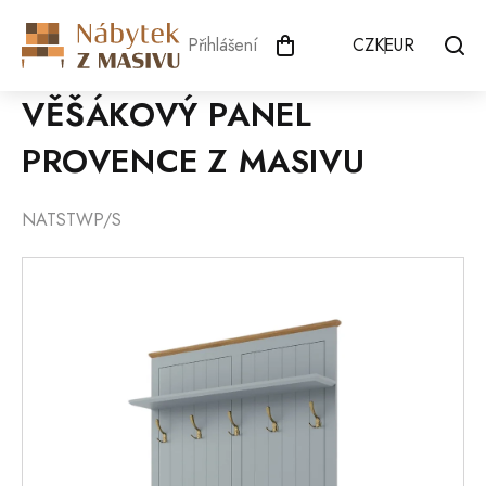
Přejít
na
Přihlášení
CZK
EUR
obsah
VĚŠÁKOVÝ PANEL
PROVENCE Z MASIVU
NATSTWP/S