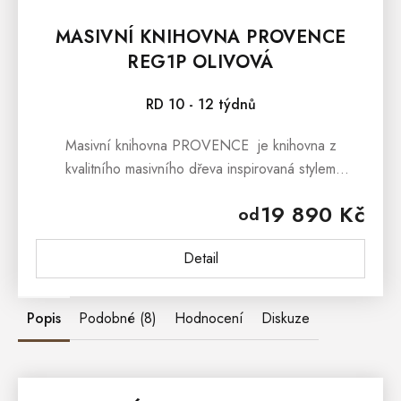
MASIVNÍ KNIHOVNA PROVENCE
REG1P OLIVOVÁ
RD 10 - 12 týdnů
Masivní knihovna PROVENCE je knihovna z
kvalitního masivního dřeva inspirovaná stylem
francouzského provensálského venkova. Masivní
19 890 Kč
od
knihovna PROVENCE je vyrobená z...
Detail
Popis
Podobné (8)
Hodnocení
Diskuze