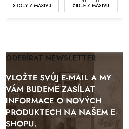
AROZZE
STOLY Z MASIVU
ŽIDLE Z MASIVU
MODERN loft
FELIX
MAZE Elite
KLASIK
BIANCA
ODEBÍRAT NEWSLETTER
BLACK VELVET
METAL
VLOŽTE SVŮJ E-MAIL A MY
BELLUNO grafite
VÁM BUDEME ZASÍLAT
WESTERN
INFORMACE O NOVÝCH
BERLIN
PRODUKTECH NA NAŠEM E-
KOLMAR
SHOPU.
TOSKANIA