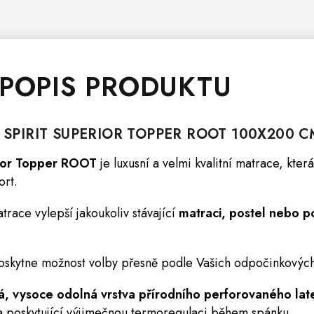
 POPIS PRODUKTU
SPIRIT SUPERIOR TOPPER ROOT 100X200 C
ior Topper ROOT
je luxusní a velmi kvalitní matrace, kte
ort.
race vylepší jakoukoliv stávající
matraci,
postel
nebo po
oskytne možnost volby přesně podle Vašich odpočinkových
á, vysoce odolná vrstva přírodního perforovaného lat
 a poskytující výjimečnou termoregulaci během spánku.