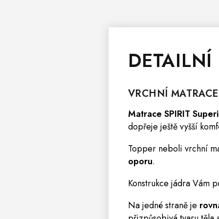
DETAILNÍ
VRCHNÍ
MATRACE
Matrace SPIRIT Super
dopřeje ještě vyšší komf
Topper neboli vrchní mat
oporu
.
Konstrukce jádra Vám p
Na jedné straně je
rovn
přizpůsobivá tvaru těla