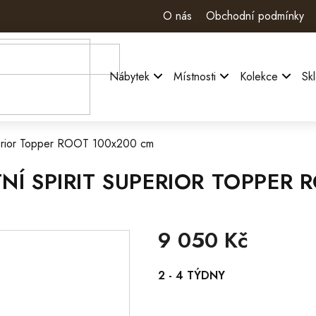
O nás
Obchodní podmínky
Nábytek
Místnosti
Kolekce
Sk
perior Topper ROOT 100x200 cm
Í SPIRIT SUPERIOR TOPPER 
9 050 Kč
Měrná
2 - 4 TÝDNY
cena: