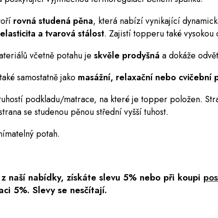
oří
rovná studená pěna
, která nabízí vynikající dynamick
lasticita a tvarová stálost
. Zajistí topperu také vysokou 
teriálů včetně potahu je
skvěle prodyšná
a dokáže odvět
také samostatně jako
masážní, relaxační nebo cvičební
tuhostí podkladu/matrace, na které je topper položen. St
strana se studenou pěnou střední vyšší tuhost.
nímatelný potah.
z naší nabídky, získáte slevu 5% nebo
při koupi
pos
aci 5%. Slevy se nesčítají.