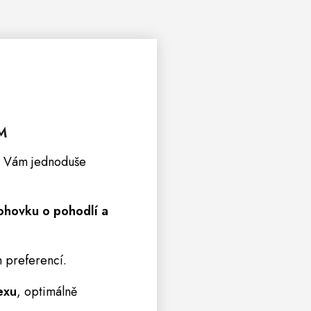
M
rá Vám jednoduše
hovku o pohodlí a
 preferencí.
exu
, optimálně