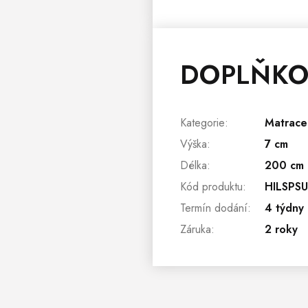
DOPLŇKO
Kategorie
:
Matrace
Výška
:
7 cm
Délka
:
200 cm
Kód produktu
:
HILSPS
Termín dodání
:
4 týdny
Záruka
:
2 roky