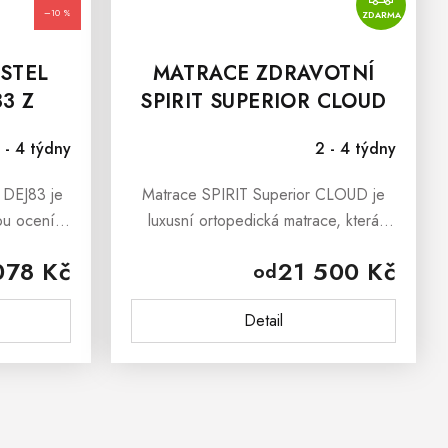
–10 %
ZDARMA
OD
STEL
MATRACE ZDRAVOTNÍ
3 Z
SPIRIT SUPERIOR CLOUD
25
 - 4 týdny
2 - 4 týdny
 DEJ83 je
Matrace SPIRIT Superior CLOUD je
rou ocení
luxusní ortopedická matrace, která
ateriálů.
garantuje nadpozemskou jemnost a
078 Kč
21 500 Kč
od
 100%
absolutní odlehčení těla. Zdravotní
icová...
matrace SPIRIT Superior CLOUD
Detail
dokáže...