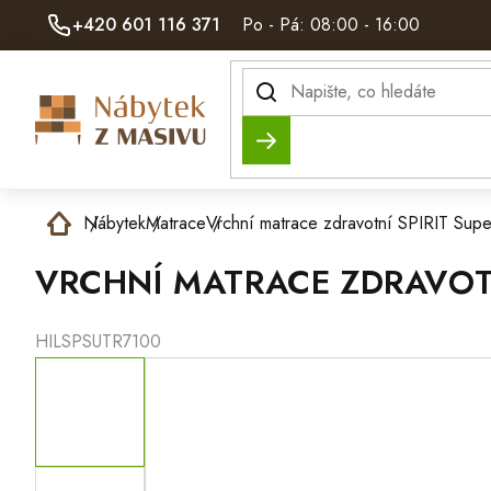
Přejít
+420 601 116 371
Po - Pá: 08:00 - 16:00
na
obsah
Hledat
Domů
Nábytek
Matrace
Vrchní matrace zdravotní SPIRIT Su
VRCHNÍ MATRACE ZDRAVOTN
HILSPSUTR7100