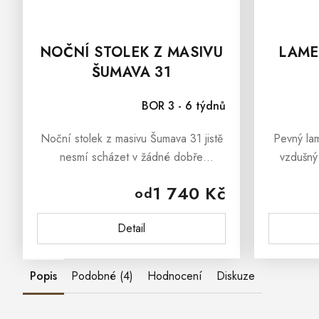
NOČNÍ STOLEK Z MASIVU
LAME
ŠUMAVA 31
BOR 3 - 6 týdnů
Noční stolek z masivu Šumava 31 jistě
Pevný la
nesmí scházet v žádné dobře
vzdušný 
organizované ložnici, dětském či
všemi 
1 740 Kč
od
studentském pokoji. Skvěle poslouží
rozm
jako odkládací stolek na lampičku,
12
Detail
budík...
Popis
Podobné (4)
Hodnocení
Diskuze