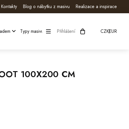
Kontakty
Blog o nábytku z masivu
Realizace a inspirace
ladem
Typy masivu
Kategorie
Přihlášení
Moje objednávka
CZK
EUR
ROOT 100X200 CM