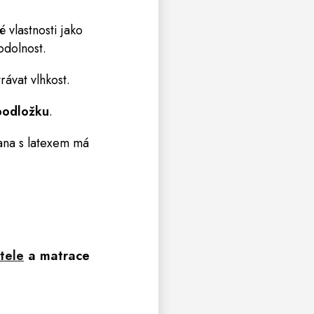
é vlastnosti jako
odolnost.
rávat vlhkost.
 podložku
.
rana s latexem má
tele
a matrace