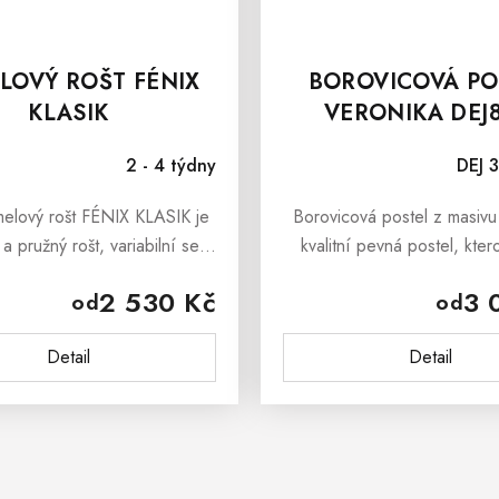
LOVÝ ROŠT FÉNIX
BOROVICOVÁ PO
KLASIK
VERONIKA DEJ8
MASIVU
2 - 4 týdny
DEJ 3
melový rošt FÉNIX KLASIK je
Borovicová postel z masivu
a pružný rošt, variabilní se
kvalitní pevná postel, kte
typy matrací.K dispozici v
všichni ctitelé přírodních m
2 530 Kč
3 
od
od
ěrech 80x200, 90x200,
Postel je vyrobena ze
0x200, 140x200 cm.
borovicového dřeva. Borov
Detail
Detail