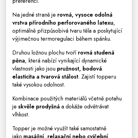
preferencí.
Na jedné straně je
rovná, vysoce odolná
vrstva přírodního perforovaného latexu
,
optimálně přizpůsobivá tvaru těla a poskytující
výjimečnou termoregulaci během spánku.
Druhou ložnou plochu tvoří
rovná studená
pěna
, která nabízí vynikající dynamické
vlastnosti jako jsou
pružnost, bodová
elasticita a tvarová stálost
. Zajistí topperu
také vysokou odolnost.
Kombinace použitých materiálů včetně potahu
je
skvěle prodyšná
a dokáže odvětrávat
vlhkost.
Topper je možné využít také samostatně
jako
masážní, relaxační nebo cvičební