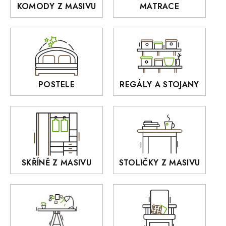
KOMODY Z MASIVU
MATRACE
Police z masivu
DOMINO
Zrcadla
AUSTIN
Sedací soupravy
BORA
Interiérové osvětlení
BELLUNO Elegante
Rošty z masivu
POSTELE
REGÁLY A STOJANY
GIALO
Akce
DEJA
OLD STYLE
KANSAS
RETRO
SKŘÍNĚ Z MASIVU
STOLIČKY Z MASIVU
MONET
Praděd
OSLO