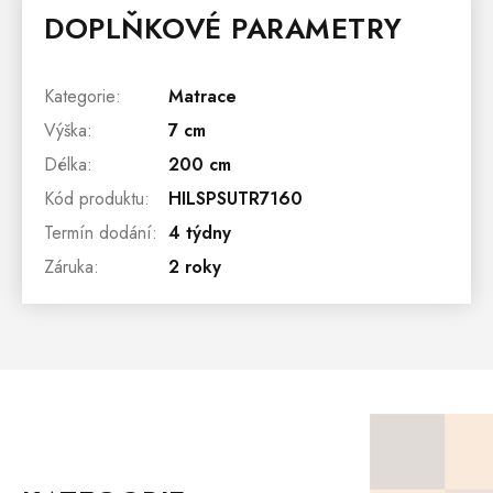
DOPLŇKOVÉ PARAMETRY
Kategorie
:
Matrace
Výška
:
7 cm
Délka
:
200 cm
Kód produktu
:
HILSPSUTR7160
Termín dodání
:
4 týdny
Záruka
:
2 roky
Z
Á