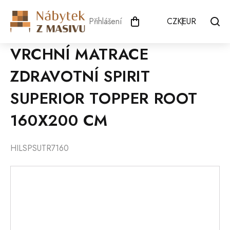
Přejít
na
Přihlášení
CZK
EUR
obsah
VRCHNÍ MATRACE
ZDRAVOTNÍ SPIRIT
SUPERIOR TOPPER ROOT
160X200 CM
HILSPSUTR7160