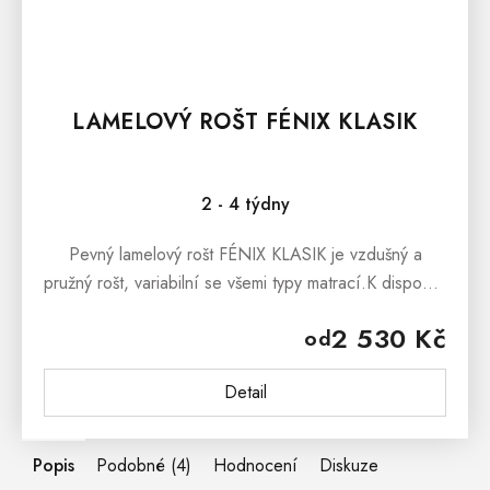
LAMELOVÝ ROŠT FÉNIX KLASIK
2 - 4 týdny
Pevný lamelový rošt FÉNIX KLASIK je vzdušný a
pružný rošt, variabilní se všemi typy matrací.K dispozici
v rozměrech 80x200, 90x200, 120x200, 140x200
2 530 Kč
od
cm.
Detail
Popis
Podobné (4)
Hodnocení
Diskuze