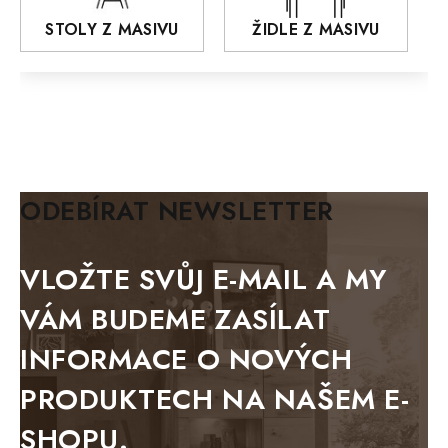
AROZZE
STOLY Z MASIVU
ŽIDLE Z MASIVU
MODERN loft
FELIX
MAZE Elite
KLASIK
BIANCA
ODEBÍRAT NEWSLETTER
BLACK VELVET
METAL
VLOŽTE SVŮJ E-MAIL A MY
BELLUNO grafite
VÁM BUDEME ZASÍLAT
WESTERN
INFORMACE O NOVÝCH
BERLIN
PRODUKTECH NA NAŠEM E-
KOLMAR
SHOPU.
TOSKANIA