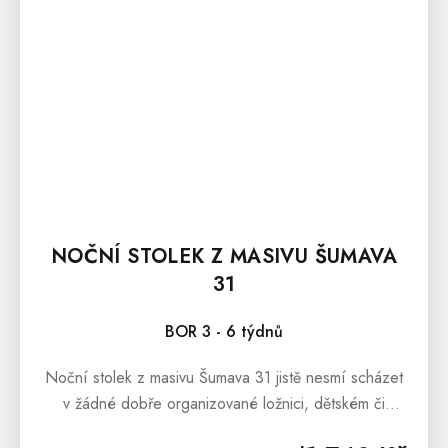
NOČNÍ STOLEK Z MASIVU ŠUMAVA
31
BOR 3 - 6 týdnů
Noční stolek z masivu Šumava 31 jistě nesmí scházet
v žádné dobře organizované ložnici, dětském či
studentském pokoji. Skvěle poslouží jako odkládací