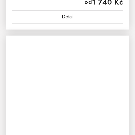
1 740 Kč
od
stolek na lampičku, budík...
Detail