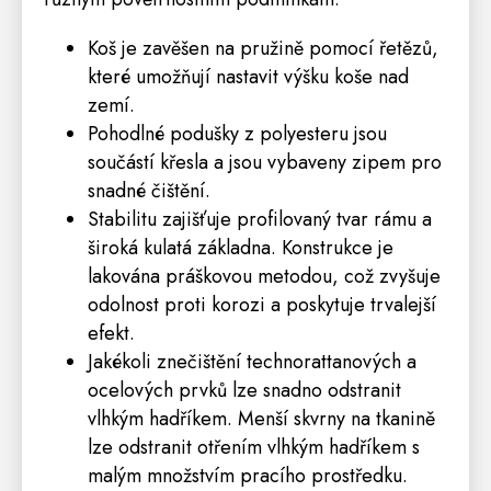
Koš je zavěšen na pružině pomocí řetězů,
které umožňují nastavit výšku koše nad
zemí.
Pohodlné podušky z polyesteru jsou
součástí křesla a jsou vybaveny zipem pro
snadné čištění.
Stabilitu zajišťuje profilovaný tvar rámu a
široká kulatá základna. Konstrukce je
lakována práškovou metodou, což zvyšuje
odolnost proti korozi a poskytuje trvalejší
efekt.
Jakékoli znečištění technorattanových a
ocelových prvků lze snadno odstranit
vlhkým hadříkem. Menší skvrny na tkanině
lze odstranit otřením vlhkým hadříkem s
malým množstvím pracího prostředku.