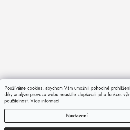
Používáme cookies, abychom Vám umožnili pohodlné prohlížen
Nevíte si ra
díky analýze provozu webu neustále zlepšovali jeho funkce, vý
Rádi vám pora
použitelnost.
Více informací
Zavolat n
Nastavení
Kontaktní fo