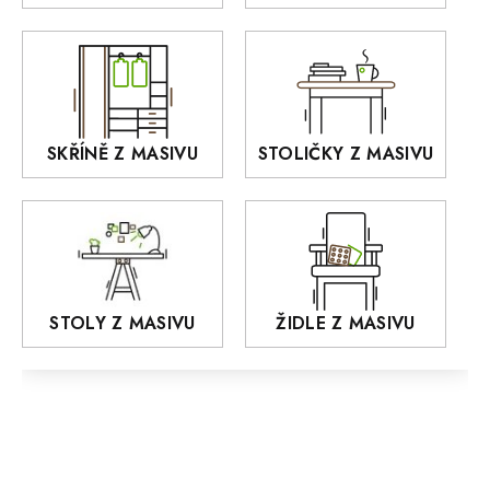
Akce
DEJA
OLD STYLE
KANSAS
RETRO
SKŘÍNĚ Z MASIVU
STOLIČKY Z MASIVU
MONET
Praděd
OSLO
AROZZE
STOLY Z MASIVU
ŽIDLE Z MASIVU
MODERN loft
FELIX
MAZE Elite
KLASIK