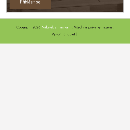
Přihlásit se
TEXAS
ANNY
Copyright 2026
Nábytek z masivu
. Všechna práva vyhrazena.
DEL SOL
Vytvořil Shoptet
LOFT HARMONY
FARO II