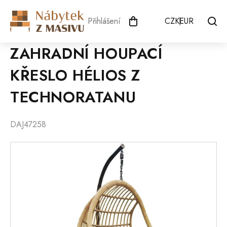
Přejít
na
Přihlášení
CZK
EUR
obsah
ZAHRADNÍ HOUPACÍ
KŘESLO HÉLIOS Z
TECHNORATANU
DAJ47258