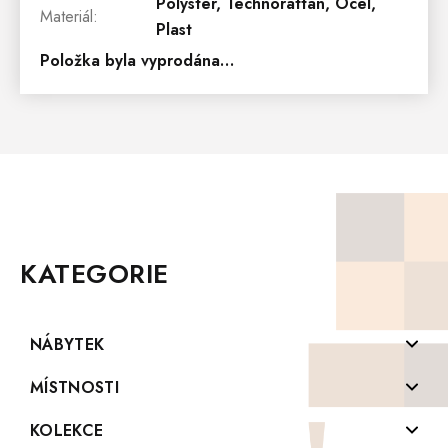
Polyster, Technorattan, Ocel,
Materiál
:
Plast
Položka byla vyprodána…
Z
Á
P
KATEGORIE
A
T
Í
NÁBYTEK
Komody z masivu
MÍSTNOSTI
Konferenční stolky z masivu
Koupelny
KOLEKCE