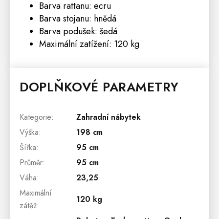
Barva rattanu: ecru
Barva stojanu: hnědá
Barva podušek: šedá
Maximální zatížení: 120 kg
DOPLŇKOVÉ PARAMETRY
Kategorie
:
Zahradní nábytek
Výška
:
198 cm
Šířka
:
95 cm
Průměr
:
95 cm
Váha
:
23,25
Maximální
120 kg
zátěž
: