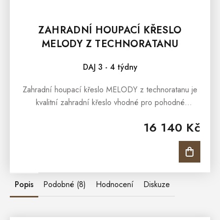
ZAHRADNÍ HOUPACÍ KŘESLO
MELODY Z TECHNORATANU
DAJ 3 - 4 týdny
Zahradní houpací křeslo MELODY z technoratanu je
kvalitní zahradní křeslo vhodné pro pohodné
posezení v prostorách zahrady, terasy, pergoly i pro
16 140 Kč
zimní zahrady. Moderní estetika...
Popis
Podobné (8)
Hodnocení
Diskuze