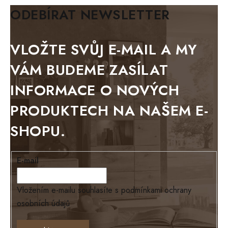
BIANCA
ODEBÍRAT NEWSLETTER
BLACK VELVET
METAL
VLOŽTE SVŮJ E-MAIL A MY
BELLUNO grafite
VÁM BUDEME ZASÍLAT
WESTERN
INFORMACE O NOVÝCH
BERLIN
PRODUKTECH NA NAŠEM E-
KOLMAR
SHOPU.
TOSKANIA
LOUISIANA
E-mail
Tello
Loriano
Vložením e-mailu souhlasíte s
podmínkami ochrany
osobních údajů
EXCLUSIVE
Ontario