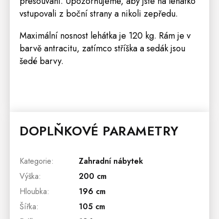
přesouvání. Upozorňujeme, aby jste na lehátko
vstupovali z boční strany a nikoli zepředu.
Maximální nosnost lehátka je 120 kg. Rám je v
barvě antracitu, zatímco stříška a sedák jsou
šedé barvy.
DOPLŇKOVÉ PARAMETRY
Kategorie
:
Zahradní nábytek
Výška
:
200 cm
Hloubka
:
196 cm
Šířka
:
105 cm