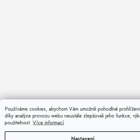
Používáme cookies, abychom Vám umožnili pohodlné prohlížen
Nevíte si ra
díky analýze provozu webu neustále zlepšovali jeho funkce, vý
Rádi vám pora
použitelnost.
Více informací
Zavolat n
Nastavení
Kontaktní fo