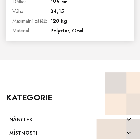
Délka
:
196 cm
Váha
:
34,15
Maximální zátěž
:
120 kg
Materiál
:
Polyster, Ocel
Z
Á
P
KATEGORIE
A
T
Í
NÁBYTEK
Komody z masivu
MÍSTNOSTI