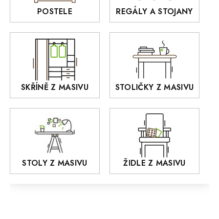
Rošty z masivu
POSTELE
REGÁLY A STOJANY
GIALO
Akce
DEJA
OLD STYLE
KANSAS
RETRO
SKŘÍNĚ Z MASIVU
STOLIČKY Z MASIVU
MONET
Praděd
OSLO
AROZZE
STOLY Z MASIVU
ŽIDLE Z MASIVU
MODERN loft
FELIX
MAZE Elite