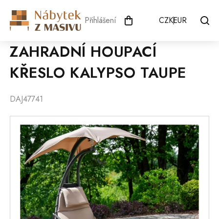
Přejít
na
Přihlášení
CZK
EUR
obsah
ZAHRADNÍ HOUPACÍ
KŘESLO KALYPSO TAUPE
DAJ47741