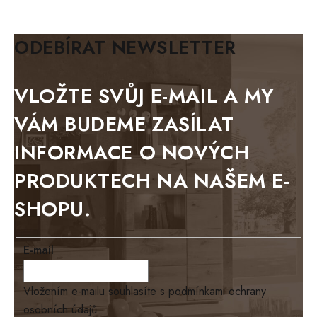
KLASIK
BIANCA
ODEBÍRAT NEWSLETTER
BLACK VELVET
METAL
VLOŽTE SVŮJ E-MAIL A MY
BELLUNO grafite
VÁM BUDEME ZASÍLAT
WESTERN
INFORMACE O NOVÝCH
BERLIN
PRODUKTECH NA NAŠEM E-
KOLMAR
SHOPU.
TOSKANIA
LOUISIANA
E-mail
Tello
Loriano
Vložením e-mailu souhlasíte s
podmínkami ochrany
osobních údajů
EXCLUSIVE