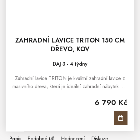
ZAHRADNÍ LAVICE TRITON 150 CM
DŘEVO, KOV
DAJ 3 - 4 týdny
Zahradní lavice TRITON je kvalitní zahradní lavice z
masivního dřeva, která je ideální zahradní nábytek pro
každé venkovní posezení. Lavice je vhodná pro
6 790 Kč
pohodné posezení v...
Popis
Podobné (4)
Hodnocení
Diskuze