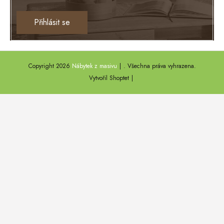
Ontario
Přihlásit se
TEXAS
ANNY
Copyright 2026
Nábytek z masivu
. Všechna práva vyhrazena.
DEL SOL
Vytvořil Shoptet
LOFT HARMONY
FARO II