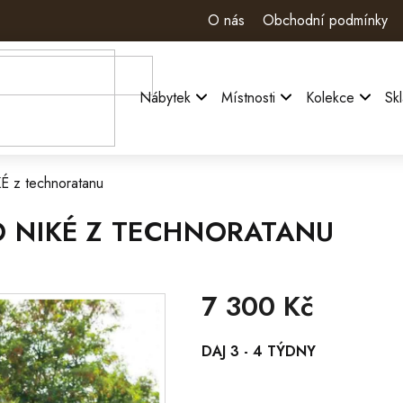
O nás
Obchodní podmínky
Nábytek
Místnosti
Kolekce
Sk
É z technoratanu
O NIKÉ Z TECHNORATANU
7 300 Kč
Měrná
DAJ 3 - 4 TÝDNY
cena: