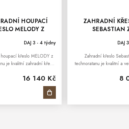
RADNÍ HOUPACÍ
ZAHRADNÍ KŘE
ESLO MELODY Z
SEBASTIAN 
ECHNORATANU
TECHNORATA
DAJ 3 - 4 týdny
DAJ 3
 houpací křeslo MELODY z
Zahradní křeslo Sebast
nu je kvalitní zahradní křeslo
technoratanu je kvalitní a ve
 pro pohodné posezení v
zahradní křeslo vhodné pr
16 140 Kč
8 
h zahrady, terasy, pergoly i
posezení v prostorách zahra
 zahrady. Moderní estetika...
pergoly i pro zimní zahr