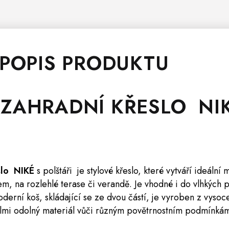
 POPIS PRODUKTU
 ZAHRADNÍ KŘESLO NI
slo NIKÉ
s polštáři je stylové křeslo, které vytváří ideální
, na rozlehlé terase či verandě. Je vhodné i do vlhkých p
erní koš, skládající se ze dvou částí, je vyroben z vysoce
elmi odolný materiál vůči různým povětrnostním podmínká