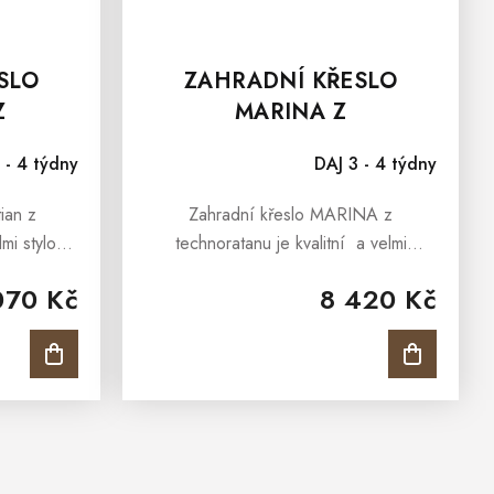
SLO
ZAHRADNÍ KŘESLO
Z
MARINA Z
NU
TECHNORATANU
 - 4 týdny
DAJ 3 - 4 týdny
ian z
Zahradní křeslo MARINA z
lmi stylové
technoratanu je kvalitní a velmi
o pohodné
elegantní zahradní křeslo do zahrady,
070 Kč
8 420 Kč
dy, terasy,
terasy, pergoly i pro
ady....
zimní zahrady. Díky inovativnímu
designu a funkčnosti bude...