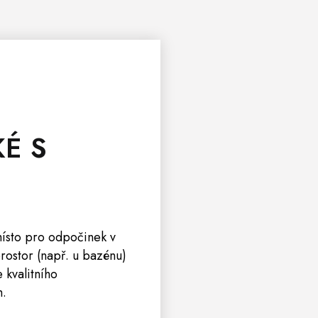
KÉ
S
 místo pro odpočinek v
rostor (např. u bazénu)
 kvalitního
m.