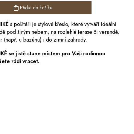
Přidat do košíku
NIKÉ
s polštáři je stylové křeslo, které vytváří ideální
dě pod širým nebem, na rozlehlé terase či verandě.
r (např. u bazénu) i do zimní zahrady.
KÉ se jistě stane místem pro Vaši rodinnou
ete rádi vracet.