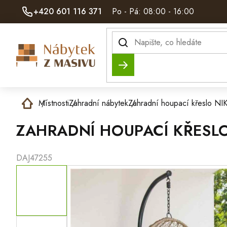
Přejít
+420 601 116 371
Po - Pá: 08:00 - 16:00
na
obsah
Hledat
Domů
Místnosti
Zahradní nábytek
Zahradní houpací křeslo NIK
ZAHRADNÍ HOUPACÍ KŘESL
DAJ47255