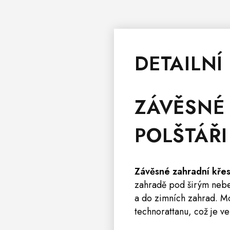
DETAILNÍ
ZÁVĚSNÉ
POLŠTÁŘI
Závěsné zahradní kře
zahradě pod širým nebem
a do zimních zahrad. Mod
technorattanu, což je v