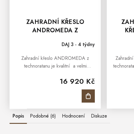
ZAHRADNÍ KŘESLO
ZAH
ANDROMEDA Z
KŘ
TECHNORATANU
T
DAJ 3 - 4 týdny
Zahradní křeslo ANDROMEDA z
Zahradní
technoratanu je kvalitní a velmi
technorata
elegantní zahradní křeslo do zahrady,
vhodné
16 920 Kč
terasy, pergoly i pro
prostorác
zimní zahrady. Díky inovativnímu
pro zimní
designu a funkčnosti...
Popis
Podobné (6)
Hodnocení
Diskuze