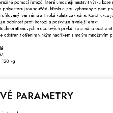
pružině pomocí řetězů, které umožňují nastavit výšku koše
 polyesteru jsou součástí křesla a jsou vybaveny zipem pro
 profilovaný tvar rámu a široká kulatá základna. Konstrukce
e odolnost proti korozi a poskytuje trvalejší efekt.
í technorattanových a ocelových prvků lze snadno odstrani
lze odstranit otřením vlhkým hadříkem s malým množstvím p
u
dá
dá
: 120 kg
VÉ PARAMETRY