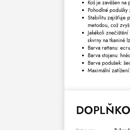
Koš je zavěšen na 
Pohodlné podušky z
Stabilitu zajišťuje
metodou, což zvyšuj
Jakékoli znečištěn
skvrny na tkanině 
Barva rattanu: ecr
Barva stojanu: hně
Barva podušek: še
Maximální zatížení
DOPLŇKO