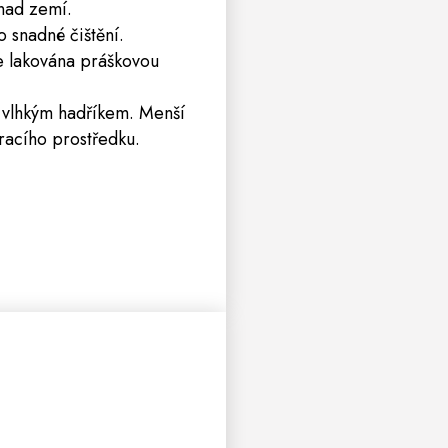
 nad zemí.
 snadné čištění.
 je lakována práškovou
t vlhkým hadříkem. Menší
racího prostředku.