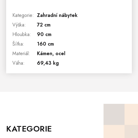
Kategorie
:
Zahradní nábytek
Výška
:
72 cm
Hloubka
:
90 cm
Šířka
:
160 cm
Materiál
:
Kámen, ocel
Váha
:
69,43 kg
Z
Á
P
KATEGORIE
A