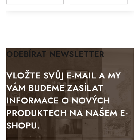
MODERN loft
FELIX
MAZE Elite
KLASIK
BIANCA
ODEBÍRAT NEWSLETTER
BLACK VELVET
METAL
VLOŽTE SVŮJ E-MAIL A MY
BELLUNO grafite
VÁM BUDEME ZASÍLAT
WESTERN
INFORMACE O NOVÝCH
BERLIN
PRODUKTECH NA NAŠEM E-
KOLMAR
SHOPU.
TOSKANIA
LOUISIANA