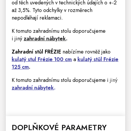
od těch uvedených v technických údajích o +-2
až 3,5%. Tyto odchylky v rozměrech
nepodléhají reklamaci.
K tomuto zahradnímu stolu doporučujeme
i
jiný
zahradní nábytek
.
Zahradní stůl FRÉZIE
nabízíme rovněž jako
kulatý stul Frézie 100 cm
a
kulatý stůl Frézie
125 cm
.
K tomuto zahradnímu stolu doporučujeme i
jiný
zahradní nábytek
.
DOPLŇKOVÉ PARAMETRY