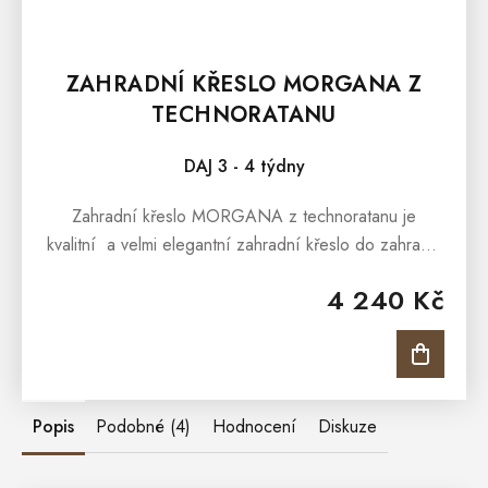
ZAHRADNÍ KŘESLO MORGANA Z
TECHNORATANU
DAJ 3 - 4 týdny
Zahradní křeslo MORGANA z technoratanu je
kvalitní a velmi elegantní zahradní křeslo do zahrady,
terasy, pergoly i pro zimní zahrady. Díky svému
4 240 Kč
jedinečnému designu může...
Popis
Podobné (4)
Hodnocení
Diskuze