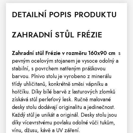
DETAILNÍ POPIS PRODUKTU
ZAHRADNÍ
STŮL
FRÉZIE
Zahradní stůl Frézie v rozměru 160x90 cm
s
pevným ocelovým stojanem je vysoce odolný a
stabilní, s povrchem natřeným práškovou
barvou. Plnivo stolu je vyrobeno z minerálu
třídy uhličitanů, konkrétně směsi vápníku a
hořčíku. Díky bílé barvě z lasturových zlomků
získává stůl perleťový lesk. Ručně malované
desky stolu dodávají originalitu a jedinečnost.
Každý stůl je unikát a originál. Desky stolu jsou
díky vícevrstvému povlaku odolné vůči tukům,
vínu, džusu, kávě a UV záření.