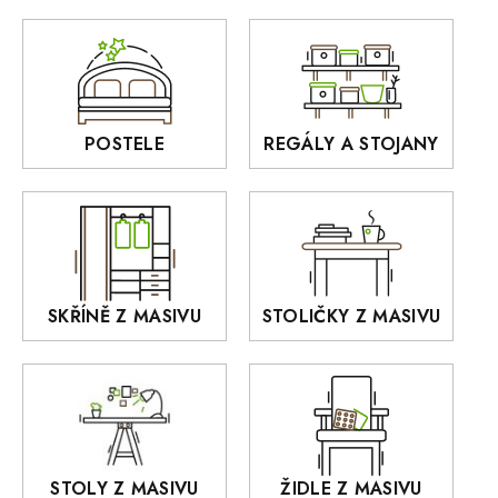
Zrcadla
AUSTIN
Sedací soupravy
BORA
Interiérové osvětlení
BELLUNO Elegante
Rošty z masivu
POSTELE
REGÁLY A STOJANY
GIALO
Akce
DEJA
OLD STYLE
KANSAS
RETRO
SKŘÍNĚ Z MASIVU
STOLIČKY Z MASIVU
MONET
Praděd
OSLO
AROZZE
STOLY Z MASIVU
ŽIDLE Z MASIVU