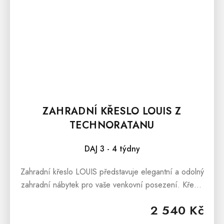
ZAHRADNÍ KŘESLO LOUIS Z
TECHNORATANU
DAJ 3 - 4 týdny
Zahradní křeslo LOUIS představuje elegantní a odolný
zahradní nábytek pro vaše venkovní posezení. Křeslo
je vyrobeno z umělého materiálu imitujícího ratan,
2 540 Kč
známého jako...