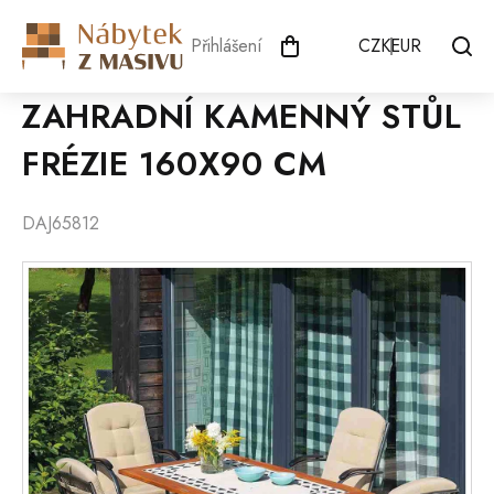
Přejít
na
Přihlášení
CZK
EUR
obsah
ZAHRADNÍ KAMENNÝ STŮL
FRÉZIE 160X90 CM
DAJ65812