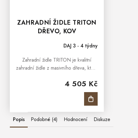
ZAHRADNÍ ŽIDLE TRITON
DŘEVO, KOV
DAJ 3 - 4 týdny
Zahradní židle TRITON je kvalitní
zahradní židle z masivního dřeva, která
je ideální zahradní nábytek pro každé
4 505 Kč
venkovní posezení. Židle je vhodná
pro pohodné posezení...
Popis
Podobné (4)
Hodnocení
Diskuze