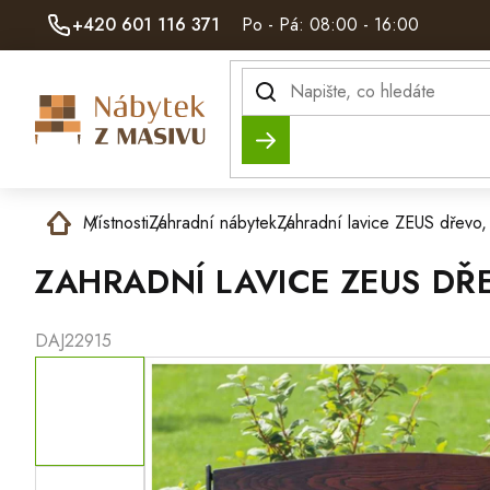
Přejít
+420 601 116 371
Po - Pá: 08:00 - 16:00
na
obsah
Hledat
Domů
Místnosti
Zahradní nábytek
Zahradní lavice ZEUS dřevo,
ZAHRADNÍ LAVICE ZEUS DŘ
DAJ22915