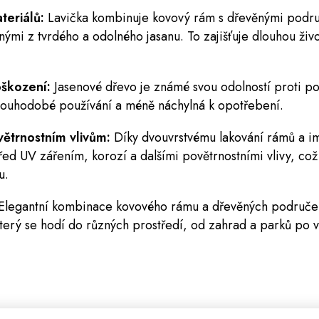
teriálů:
Lavička kombinuje kovový rám s dřevěnými podr
mi z tvrdého a odolného jasanu. To zajišťuje dlouhou život
oškození:
Jasenové dřevo je známé svou odolností proti p
dlouhodobé používání a méně náchylná k opotřebení.
větrnostním vlivům:
Díky dvouvrstvému lakování rámů a i
řed UV zářením, korozí a dalšími povětrnostními vlivy, co
u.
Elegantní kombinace kovového rámu a dřevěných područe
 který se hodí do různých prostředí, od zahrad a parků po v