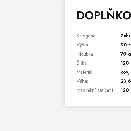
DOPLŇKO
Kategorie
:
Zahr
Výška
:
90 
Hloubka
:
70 c
Šířka
:
120 
Materiál
:
kov,
Váha
:
23,6
Maximální zatížení
:
120 