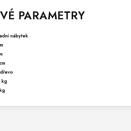
VÉ PARAMETRY
adní nábytek
cm
m
cm
 dřevo
 kg
kg