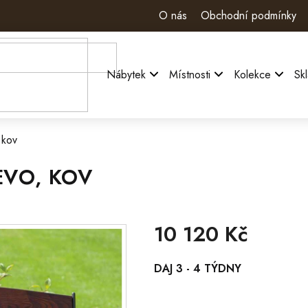
O nás
Obchodní podmínky
Nábytek
Místnosti
Kolekce
Sk
 kov
EVO, KOV
10 120 Kč
Měrná
DAJ 3 - 4 TÝDNY
cena: