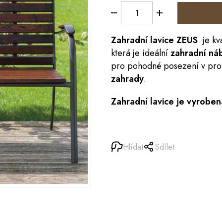
Zahradní
lavice
ZEUS
je kva
která je ideální
zahradní ná
pro pohodné posezení v pro
zahrady
.
Zahradní lavice je vyroben
Hlídat
Sdílet