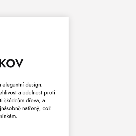
 KOV
 elegantní design.
hlivost a odolnost proti
ti škůdcům dřeva, a
ojnásobně natřený, což
dmínkám.