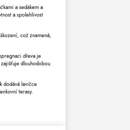
učkami a sedákem a
nost a spolehlivost
oškození, což znamená,
mpregnaci dřeva je
ž zajišťuje dlouhodobou
k dodává lavičce
enkovní terasy.