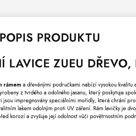
 POPIS PRODUKTU
NÍ
LAVICE
ZUEU DŘEVO,
ým rámem
a dřevěnými područkami nabízí vysokou kvalitu a
yrobeny z tvrdého a odolného jasanu, který poskytuje spole
i jsou impregnovány speciálními mořidly, která chrání pro
valitním lakem odolným proti UV záření. Rám lavičky je dv
 před korozí a zvyšuje její odolnost vůči povětrnostním po