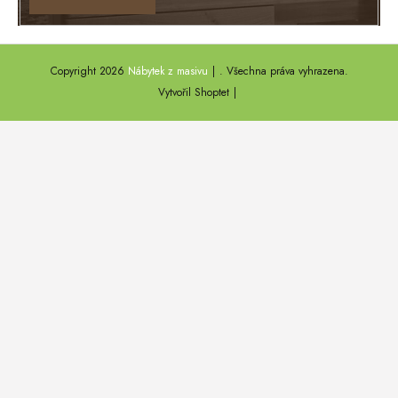
TEXAS
ANNY
Copyright 2026
Nábytek z masivu
. Všechna práva vyhrazena.
DEL SOL
Vytvořil Shoptet
LOFT HARMONY
FARO II