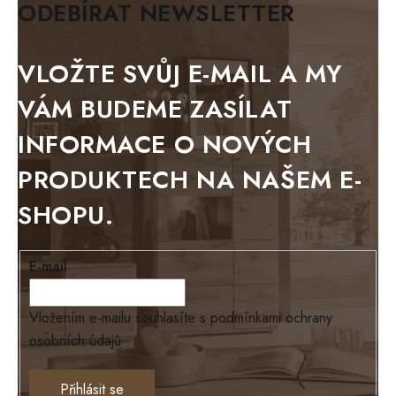
ODEBÍRAT NEWSLETTER
BLACK VELVET
METAL
VLOŽTE SVŮJ E-MAIL A MY
BELLUNO grafite
VÁM BUDEME ZASÍLAT
WESTERN
INFORMACE O NOVÝCH
BERLIN
PRODUKTECH NA NAŠEM E-
KOLMAR
SHOPU.
TOSKANIA
LOUISIANA
E-mail
Tello
Loriano
Vložením e-mailu souhlasíte s
podmínkami ochrany
osobních údajů
EXCLUSIVE
Ontario
Přihlásit se