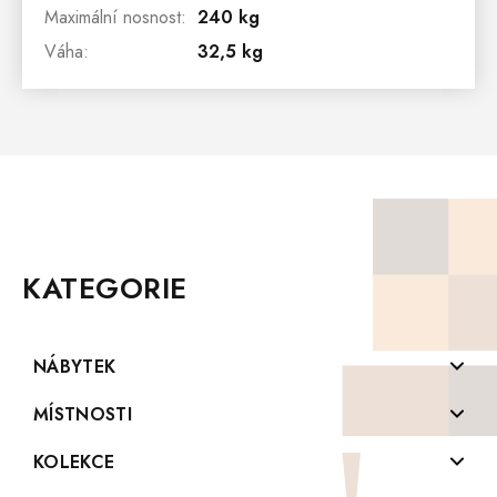
Maximální nosnost
:
240 kg
Váha
:
32,5 kg
Z
Á
P
KATEGORIE
A
T
Í
NÁBYTEK
Komody z masivu
MÍSTNOSTI
Konferenční stolky z masivu
Koupelny
KOLEKCE
Knihovny z masivu