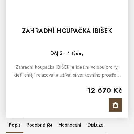
ZAHRADNÍ HOUPAČKA IBIŠEK
DAJ 3 - 4 týdny
Zahradní houpačka IBIŠEK je ideální volbou pro ty,
kteří chtějí relaxovat a užívat si venkovního prostředí
s pohodlím a stylem. S pevnou konstrukcí a sedačkou
12 670 Kč
upevněnou na...
Popis
Podobné (8)
Hodnocení
Diskuze