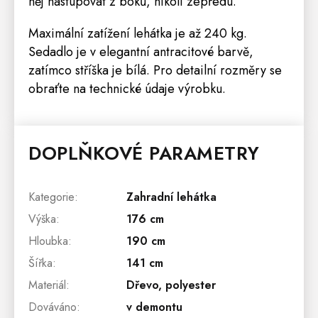
něj nastupovat z boků, nikoli zepředu.
Maximální zatížení lehátka je až 240 kg.
Sedadlo je v elegantní antracitové barvě,
zatímco stříška je bílá. Pro detailní rozměry se
obraťte na technické údaje výrobku.
DOPLŇKOVÉ PARAMETRY
Kategorie
:
Zahradní lehátka
Výška
:
176 cm
Hloubka
:
190 cm
Šířka
:
141 cm
Materiál
:
Dřevo, polyester
Dováváno
:
v demontu