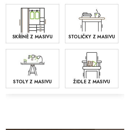
DEJA
OLD STYLE
KANSAS
RETRO
SKŘÍNĚ Z MASIVU
STOLIČKY Z MASIVU
MONET
Praděd
OSLO
AROZZE
STOLY Z MASIVU
ŽIDLE Z MASIVU
MODERN loft
FELIX
MAZE Elite
KLASIK
BIANCA