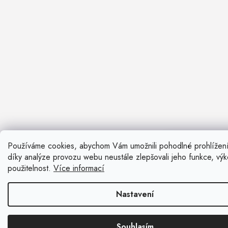
Používáme cookies, abychom Vám umožnili pohodlné prohlížen
Nevíte si ra
díky analýze provozu webu neustále zlepšovali jeho funkce, vý
Rádi vám pora
použitelnost.
Více informací
Zavolat n
Nastavení
Kontaktní fo
Souhlasím