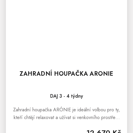
ZAHRADNÍ HOUPAČKA ARONIE
DAJ 3 - 4 týdny
Zahradní houpačka ARÓNIE je ideální volbou pro ty,
kteří chtějí relaxovat a užívat si venkovního prostředí
s pohodlím a stylem. S pevnou konstrukcí a sedačkou
12 670 Kč
upevněnou na...