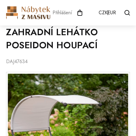
Přejít
na
Přihlášení
CZK
EUR
obsah
ZAHRADNÍ LEHÁTKO
POSEIDON HOUPACÍ
DAJ47634