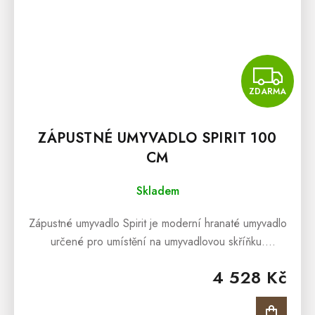
Z
ZDARMA
ZÁPUSTNÉ UMYVADLO SPIRIT 100
CM
Skladem
Zápustné umyvadlo Spirit je moderní hranaté umyvadlo
určené pro umístění na umyvadlovou skříňku.
Umyvadlo je vyrobeno z kvalitní sanitární keramiky v
4 528 Kč
nadčasové bílé barvě....