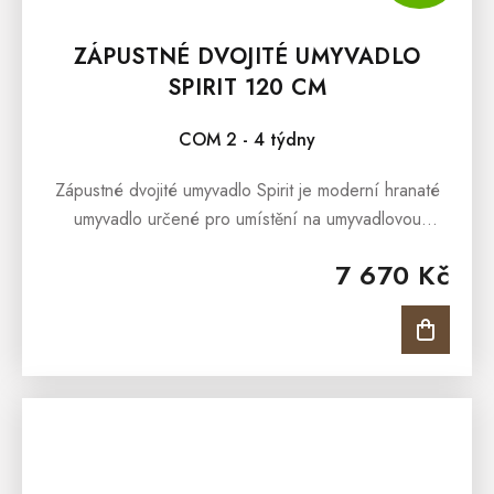
ZÁPUSTNÉ DVOJITÉ UMYVADLO
SPIRIT 120 CM
COM 2 - 4 týdny
Zápustné dvojité umyvadlo Spirit je moderní hranaté
umyvadlo určené pro umístění na umyvadlovou
skříňku. Umyvadlo je vyrobeno z kvalitní sanitární
7 670 Kč
keramiky v nadčasové bílé...