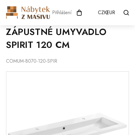
Přejít
na
Přihlášení
CZK
EUR
obsah
ZÁPUSTNÉ UMYVADLO
SPIRIT 120 CM
COMUM-8070-120-SPIR