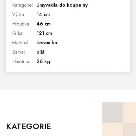
Kategorie
:
Umyvadla do koupelny
Výška
:
14 cm
Hloubka
:
46 cm
Šířka
:
121 cm
Materiál
:
keramika
Barva
:
bílá
Hmotnost
:
26 kg
Z
Á
P
KATEGORIE
A