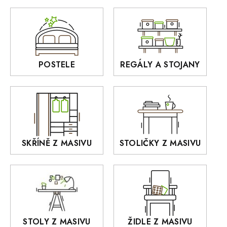
Zrcadla
AUSTIN
Sedací soupravy
BORA
Interiérové osvětlení
BELLUNO Elegante
Rošty z masivu
POSTELE
REGÁLY A STOJANY
GIALO
Akce
DEJA
OLD STYLE
KANSAS
RETRO
SKŘÍNĚ Z MASIVU
STOLIČKY Z MASIVU
MONET
Praděd
OSLO
AROZZE
STOLY Z MASIVU
ŽIDLE Z MASIVU