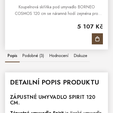
Koupelnová skříňka pod umyvadlo BORNEO
COSMOS 120 cm se náramně hodí zejména pro
koupelny v moderně či minimalisticky uspořádaných
5 107 Kč
interiérech, kde je dáván důraz na funkčnost a...
Popis
Podobné (3)
Hodnocení
Diskuze
DETAILNÍ POPIS PRODUKTU
ZÁPUSTNÉ UMYVADLO SPIRIT 120
CM.