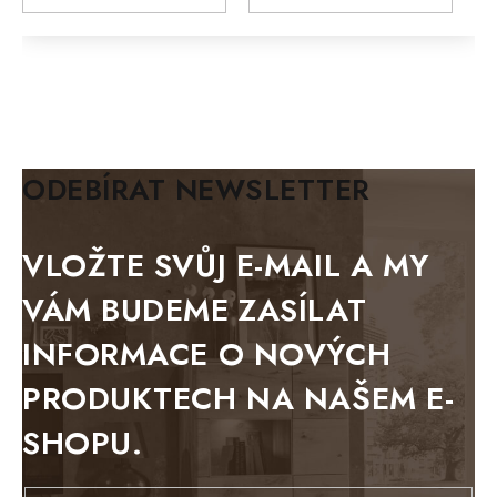
MODERN loft
FELIX
MAZE Elite
KLASIK
BIANCA
ODEBÍRAT NEWSLETTER
BLACK VELVET
METAL
VLOŽTE SVŮJ E-MAIL A MY
BELLUNO grafite
VÁM BUDEME ZASÍLAT
WESTERN
INFORMACE O NOVÝCH
BERLIN
PRODUKTECH NA NAŠEM E-
KOLMAR
SHOPU.
TOSKANIA
LOUISIANA