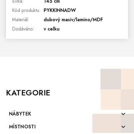
Šířka
:
145 cm
Kód produktu
:
PYKKINNADW
Materiál
:
dubový masiv/lamino/MDF
Dodáváno
:
v celku
Z
Á
P
KATEGORIE
A
T
Í
NÁBYTEK
Komody z masivu
MÍSTNOSTI