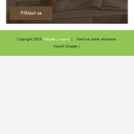
Ontario
Přihlásit se
TEXAS
ANNY
Copyright 2026
Nábytek z masivu
. Všechna práva vyhrazena.
DEL SOL
Vytvořil Shoptet
LOFT HARMONY
FARO II