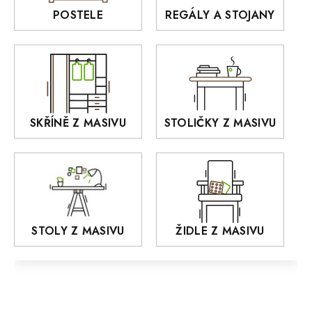
Rošty z masivu
POSTELE
REGÁLY A STOJANY
GIALO
Akce
DEJA
OLD STYLE
KANSAS
RETRO
SKŘÍNĚ Z MASIVU
STOLIČKY Z MASIVU
MONET
Praděd
OSLO
AROZZE
STOLY Z MASIVU
ŽIDLE Z MASIVU
MODERN loft
FELIX
MAZE Elite