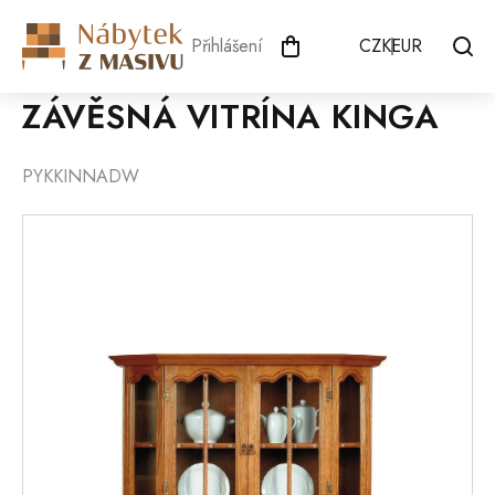
Přejít
na
Přihlášení
CZK
EUR
obsah
ZÁVĚSNÁ VITRÍNA KINGA
PYKKINNADW