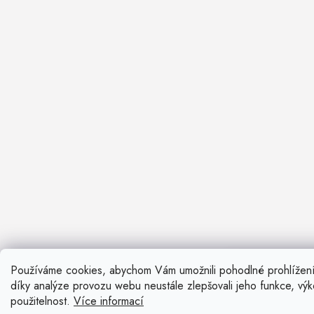
Používáme cookies, abychom Vám umožnili pohodlné prohlížen
Nevíte si ra
díky analýze provozu webu neustále zlepšovali jeho funkce, vý
Rádi vám pora
použitelnost.
Více informací
Zavolat n