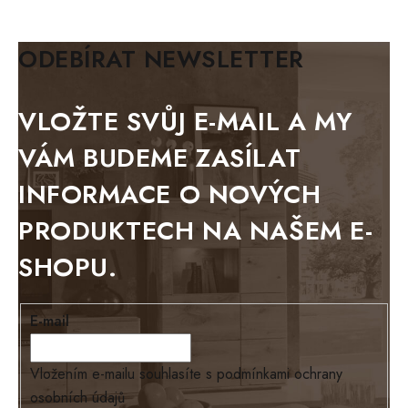
KLASIK
BIANCA
ODEBÍRAT NEWSLETTER
BLACK VELVET
METAL
VLOŽTE SVŮJ E-MAIL A MY
BELLUNO grafite
VÁM BUDEME ZASÍLAT
WESTERN
INFORMACE O NOVÝCH
BERLIN
PRODUKTECH NA NAŠEM E-
KOLMAR
SHOPU.
TOSKANIA
LOUISIANA
E-mail
Tello
Loriano
Vložením e-mailu souhlasíte s
podmínkami ochrany
osobních údajů
EXCLUSIVE