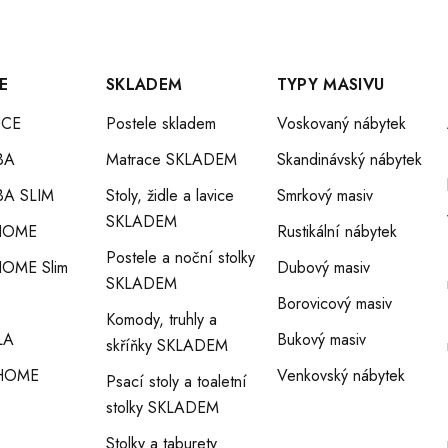
E
SKLADEM
TYPY MASIVU
CE
Postele skladem
Voskovaný nábytek
BA
Matrace SKLADEM
Skandinávský nábytek
A SLIM
Stoly, židle a lavice
Smrkový masiv
SKLADEM
HOME
Rustikální nábytek
Postele a noční stolky
OME Slim
Dubový masiv
SKLADEM
Borovicový masiv
Komody, truhly a
LA
Bukový masiv
skříňky SKLADEM
HOME
Venkovský nábytek
Psací stoly a toaletní
stolky SKLADEM
Stolky a taburety