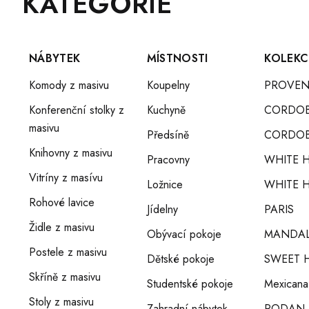
KATEGORIE
Á
kategorie
P
A
T
NÁBYTEK
MÍSTNOSTI
KOLEKC
Í
Komody z masivu
Koupelny
PROVEN
Konferenční stolky z
Kuchyně
CORDO
masivu
Předsíně
CORDOB
Knihovny z masivu
Pracovny
WHITE 
Vitríny z masívu
Ložnice
WHITE H
Rohové lavice
Jídelny
PARIS
Židle z masivu
Obývací pokoje
MANDA
Postele z masivu
Dětské pokoje
SWEET 
Skříně z masivu
Studentské pokoje
Mexicana
Stoly z masivu
Zahradní nábytek
RODAN