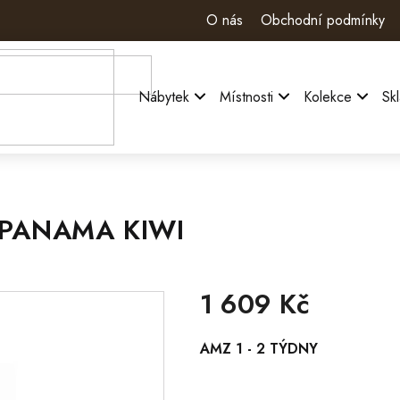
O nás
Obchodní podmínky
Nábytek
Místnosti
Kolekce
Sk
 PANAMA KIWI
1 609 Kč
Měrná
AMZ 1 - 2 TÝDNY
cena: