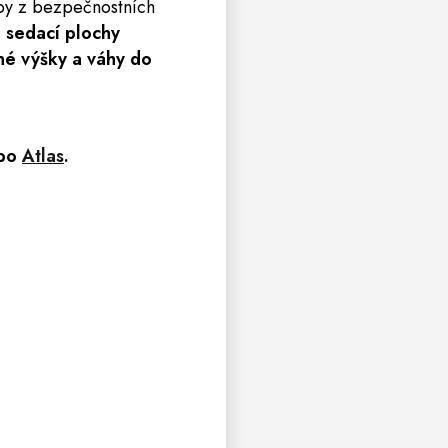
aby z bezpečnostních
sedací plochy
né výšky a váhy do
bo
Atlas
.