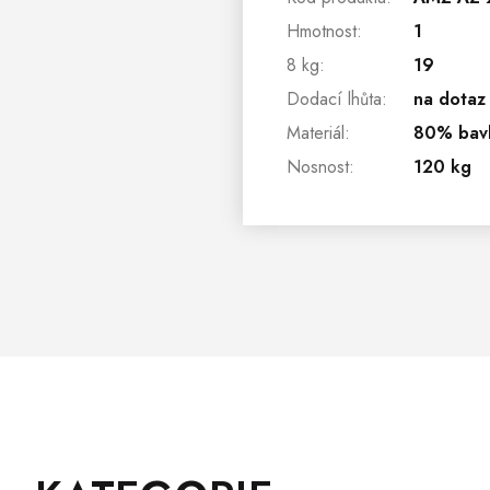
Hmotnost
:
1
8 kg
:
19
Dodací lhůta
:
na dotaz
Materiál
:
80% bavl
Nosnost
:
120 kg
Z
Přeskočit