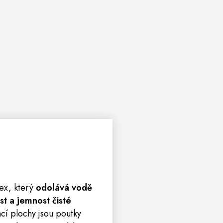
tex, který
odolává vodě
t a jemnost čisté
cí plochy jsou poutky