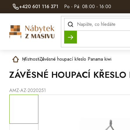
Přejít
+420 601 116 371
Po - Pá: 08:00 - 16:00
na
obsah
Hledat
Domů
Místnosti
Závěsné houpací křeslo Panama kiwi
ZÁVĚSNÉ HOUPACÍ KŘESLO
AMZ-AZ-2020251