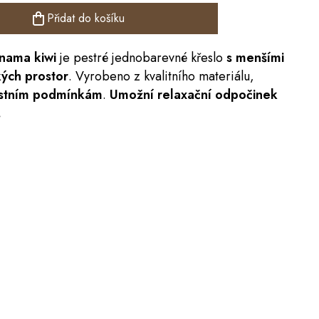
Přidat do košíku
nama kiwi
je pestré jednobarevné křeslo
s menšími
ých prostor
. Vyrobeno z kvalitního materiálu,
ostním podmínkám
.
Umožní relaxační odpočinek
.