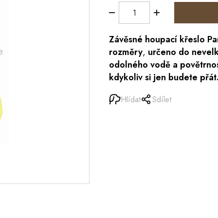
Závěsné houpací křeslo Pa
rozměry
,
určeno do nevelk
odolného vodě a povětrn
kdykoliv si jen budete přát
Hlídat
Sdílet