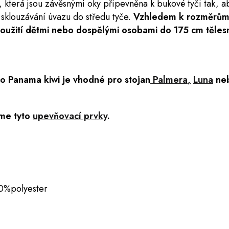
, která jsou závěsnými oky připevněna k bukové tyči tak, 
sklouzávání úvazu do středu tyče.
Vzhledem k rozměrům 
užití dětmi nebo dospělými osobami do 175 cm těles
lo
Panama kiwi
je vhodné pro stojan
Palmera
,
Luna
ne
me tyto
upevňovací prvky
.
0%polyester