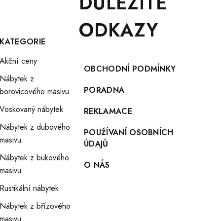
DŮLEŽITÉ
ODKAZY
KATEGORIE
Akční ceny
OBCHODNÍ PODMÍNKY
Nábytek z
PORADNA
borovicového masivu
Voskovaný nábytek
REKLAMACE
Nábytek z dubového
POUŽÍVANÍ OSOBNÍCH
masivu
ÚDAJŮ
Nábytek z bukového
O NÁS
masivu
Rustikální nábytek
Nábytek z břízového
masivu