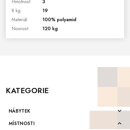
Hmotnost
:
3
8 kg
:
19
Materiál
:
100% polyamid
Nosnost
:
120 kg
Z
Á
P
KATEGORIE
A
T
Í
NÁBYTEK
Komody z masivu
MÍSTNOSTI