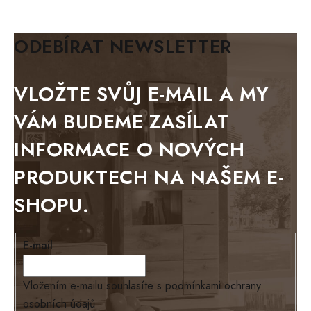
KLASIK
BIANCA
ODEBÍRAT NEWSLETTER
BLACK VELVET
METAL
VLOŽTE SVŮJ E-MAIL A MY
BELLUNO grafite
VÁM BUDEME ZASÍLAT
WESTERN
INFORMACE O NOVÝCH
BERLIN
PRODUKTECH NA NAŠEM E-
KOLMAR
SHOPU.
TOSKANIA
LOUISIANA
E-mail
Tello
Loriano
Vložením e-mailu souhlasíte s
podmínkami ochrany
osobních údajů
EXCLUSIVE