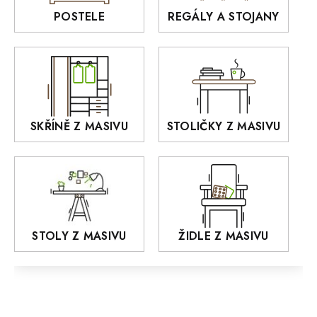
Rošty z masivu
POSTELE
REGÁLY A STOJANY
GIALO
Akce
DEJA
OLD STYLE
KANSAS
RETRO
SKŘÍNĚ Z MASIVU
STOLIČKY Z MASIVU
MONET
Praděd
OSLO
AROZZE
STOLY Z MASIVU
ŽIDLE Z MASIVU
MODERN loft
FELIX
MAZE Elite