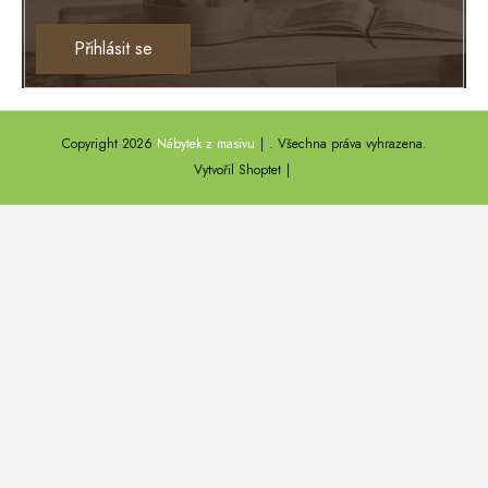
Ontario
Přihlásit se
TEXAS
ANNY
Copyright 2026
Nábytek z masivu
. Všechna práva vyhrazena.
DEL SOL
Vytvořil Shoptet
LOFT HARMONY
FARO II