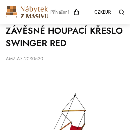
Přejít
na
Přihlášení
CZK
EUR
obsah
ZÁVĚSNÉ HOUPACÍ KŘESLO
SWINGER RED
AMZ-AZ-2030520