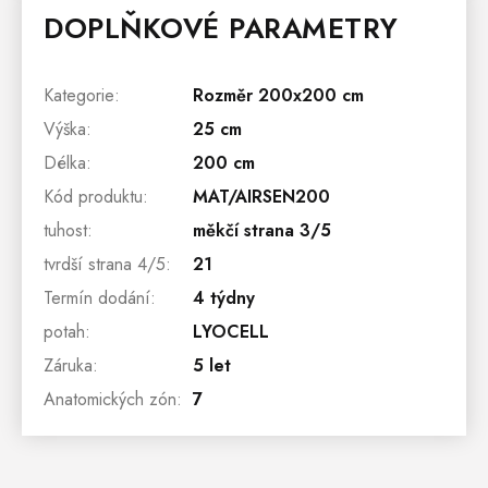
DOPLŇKOVÉ PARAMETRY
Kategorie
:
Rozměr 200x200 cm
Výška
:
25 cm
Délka
:
200 cm
Kód produktu
:
MAT/AIRSEN200
tuhost
:
měkčí strana 3/5
tvrdší strana 4/5
:
21
Termín dodání
:
4 týdny
potah
:
LYOCELL
Záruka
:
5 let
Anatomických zón
:
7