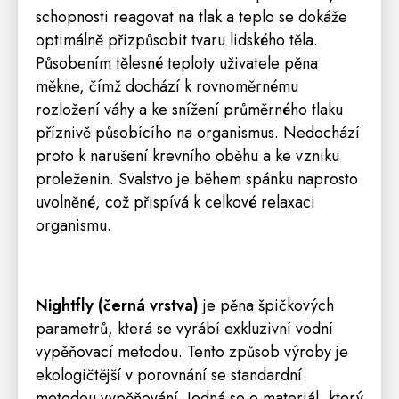
schopnosti reagovat na tlak a teplo se dokáže
optimálně přizpůsobit tvaru lidského těla.
Působením tělesné teploty uživatele pěna
měkne, čímž dochází k rovnoměrnému
rozložení váhy a ke snížení průměrného tlaku
příznivě působícího na organismus. Nedochází
proto k narušení krevního oběhu a ke vzniku
proleženin. Svalstvo je během spánku naprosto
uvolněné, což přispívá k celkové relaxaci
organismu.
Nightfly
(černá vrstva)
je pěna špičkových
parametrů, která se vyrábí exkluzivní vodní
vypěňovací metodou. Tento způsob výroby je
ekologičtější v porovnání se standardní
metodou vypěňování. Jedná se o materiál, který