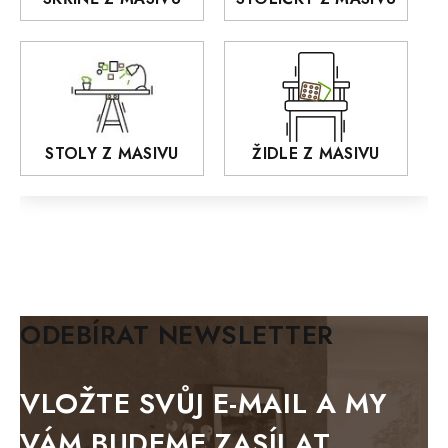
MONET
Praděd
OSLO
AROZZE
STOLY Z MASIVU
ŽIDLE Z MASIVU
MODERN loft
FELIX
MAZE Elite
KLASIK
BIANCA
ODEBÍRAT NEWSLETTER
BLACK VELVET
METAL
VLOŽTE SVŮJ E-MAIL A MY
BELLUNO grafite
VÁM BUDEME ZASÍLAT